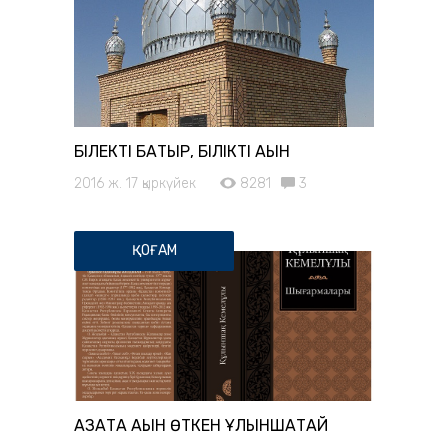
БІЛЕКТІ БАТЫР, БІЛІКТІ АҚЫН
2016 ж. 17 қыркүйек
8281
3
ҚОҒАМ
ҚАЗАҚТА АҚЫН ӨТКЕН ҚҰЛЫНШАҚТАЙ