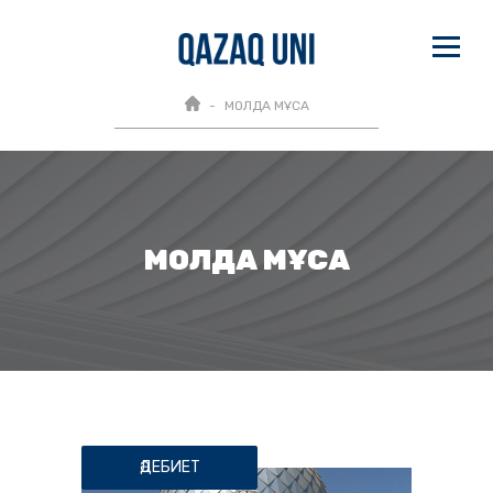
МОЛДА МҰСА
МОЛДА МҰСА
ӘДЕБИЕТ