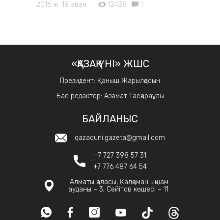
2016 ж. 18 ақпан
12438
1
«ҚАЗАҚ ҮНІ» ЖШС
Президент: Қаныш Жарылқасын
Бас редактор: Азамат Тасқараұлы
БАЙЛАНЫС
qazaquni.gazeta@gmail.com
+7 727 398 57 31
+7 776 487 64 54
Алматы қаласы, Қалқаман ықшам
ауданы – 3, Сейітов көшесі – 11.