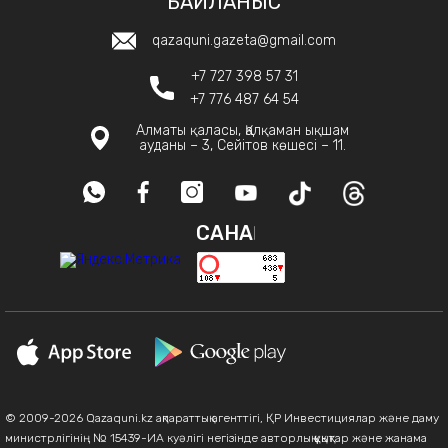
БАЙЛАНЫС
qazaquni.gazeta@gmail.com
+7 727 398 57 31
+7 776 487 64 54
Алматы қаласы, Қалқаман ықшам
ауданы – 3, Сейітов көшесі – 11.
САНАҚ
© 2009-2026 Qazaquni.kz ақпараттық агенттігі, ҚР Инвестициялар және даму
министрлігінің № 15439-ИА куәлігі негізінде авторлық құқықтар және жанама