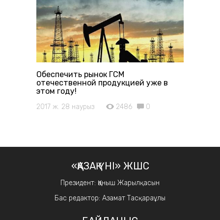
Обеспечить рынок ГСМ
отечественной продукцией уже в
этом году!
2017 ж. 28 наурыз
2486
0
«ҚАЗАҚ ҮНІ» ЖШС
Президент: Қаныш Жарылқасын
Бас редактор: Азамат Тасқараұлы