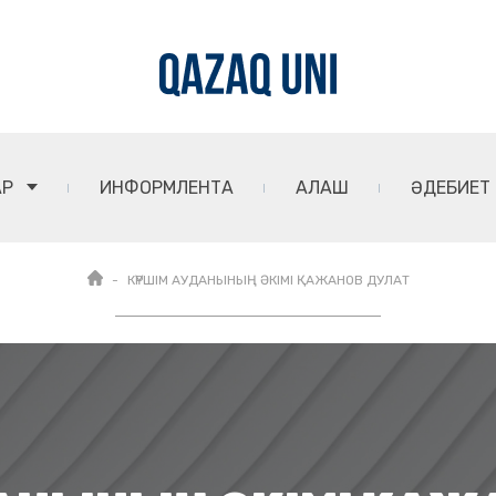
АР
ИНФОРМЛЕНТА
АЛАШ
ӘДЕБИЕТ
КҮРШІМ АУДАНЫНЫҢ ӘКІМІ ҚАЖАНОВ ДУЛАТ