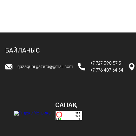
БАЙЛАНЫС
+7 727 398 57 31
qazaquni.gazeta@gmail.com
+7 776 487 64 54
САНАҚ