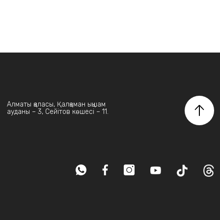
Алматы қаласы, Қалқаман ықшам
ауданы – 3, Сейітов көшесі – 11.