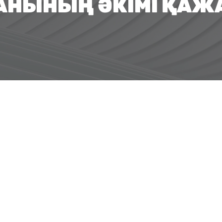
ДАНЫНЫҢ ӘКІМІ ҚАЖ