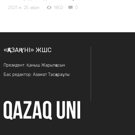
2021 ж. 25 ақпан
1802
0
«ҚАЗАҚ ҮНІ» ЖШС
Президент: Қаныш Жарылқасын
Бас редактор: Азамат Тасқараұлы