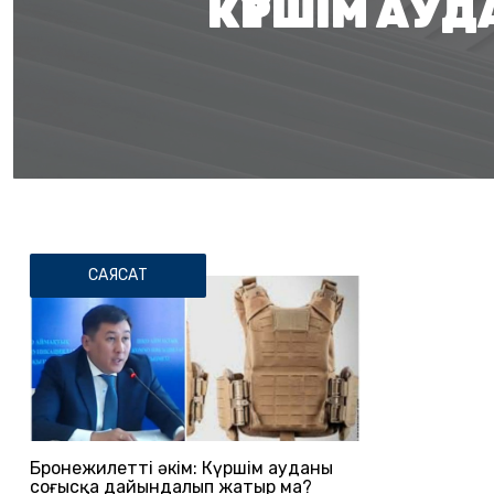
КҮРШІМ АУ
САЯСАТ
Бронежилетті әкім: Күршім ауданы
соғысқа дайындалып жатыр ма?