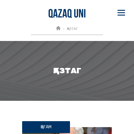
ҚАЗТАГ
ҚАЗТАГ
ҚОҒАМ