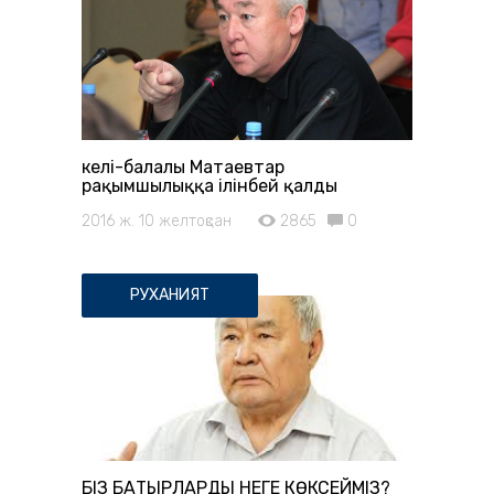
Әкелі-балалы Матаевтар
рақымшылыққа ілінбей қалды
2016 ж. 10 желтоқсан
2865
0
РУХАНИЯТ
БІЗ БАТЫРЛАРДЫ НЕГЕ КӨКСЕЙМІЗ?