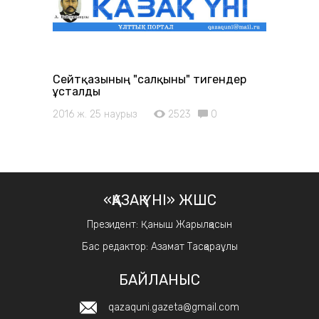
Сейтқазының "салқыны" тигендер
ұсталды
2016 ж. 25 наурыз
2523
0
«ҚАЗАҚ ҮНІ» ЖШС
Президент: Қаныш Жарылқасын
Бас редактор: Азамат Тасқараұлы
БАЙЛАНЫС
qazaquni.gazeta@gmail.com