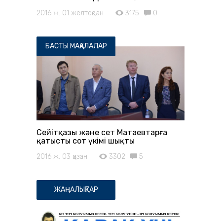
2016 ж. 01 желтоқсан
3175
0
БАСТЫ МАҚАЛАЛАР
Сейітқазы және Әсет Матаевтарға
қатысты сот үкімі шықты
2016 ж. 03 қазан
3302
5
ЖАҢАЛЫҚТАР