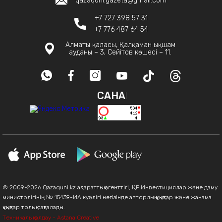
qazaquni.gazeta@gmail.com
+7 727 398 57 31
+7 776 487 64 54
Алматы қаласы, Қалқаман ықшам
ауданы – 3, Сейітов көшесі – 11.
САНАҚ
© 2009-2026 Qazaquni.kz ақпараттық агенттігі, ҚР Инвестициялар және даму
министрлігінің № 15439-ИА куәлігі негізінде авторлық құқықтар және жанама
құқықтар толық сақталады.
Техникалық қолдау - Astana Creative