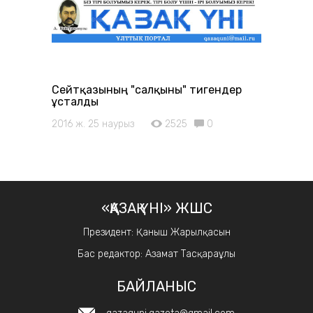
Сейтқазының "салқыны" тигендер
ұсталды
2016 ж. 25 наурыз
2525
0
«ҚАЗАҚ ҮНІ» ЖШС
Президент: Қаныш Жарылқасын
Бас редактор: Азамат Тасқараұлы
БАЙЛАНЫС