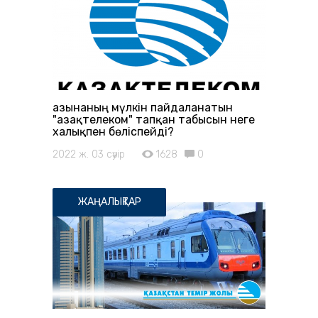
Қазынаның мүлкін пайдаланатын
"Қазақтелеком" тапқан табысын неге
халықпен бөліспейді?
2022 ж. 03 сәуір
1628
0
ЖАҢАЛЫҚТАР