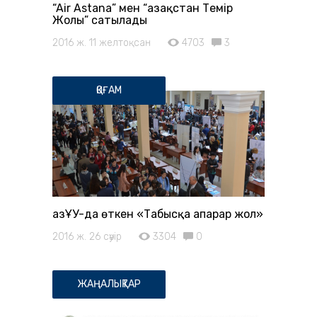
“Air Astana” мен “Қазақстан Темір
Жолы” сатылады
2016 ж. 11 желтоқсан
4703
3
ҚОҒАМ
ҚазҰУ-да өткен «Табысқа апарар жол»
2016 ж. 26 сәуір
3304
0
ЖАҢАЛЫҚТАР