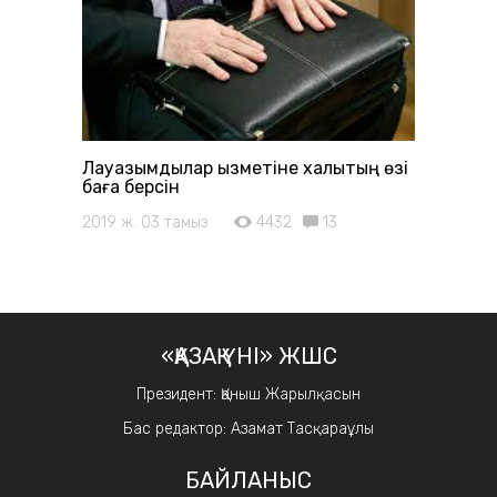
Лауазымдылар қызметіне халықтың өзі
баға берсін
2019 ж. 03 тамыз
4432
13
«ҚАЗАҚ ҮНІ» ЖШС
Президент: Қаныш Жарылқасын
Бас редактор: Азамат Тасқараұлы
БАЙЛАНЫС