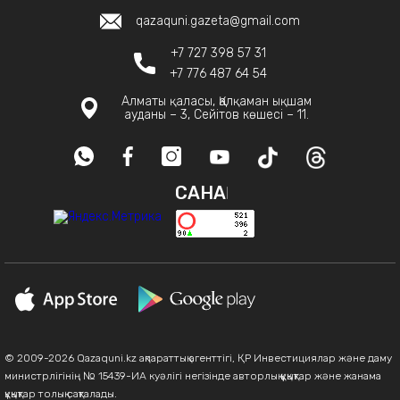
qazaquni.gazeta@gmail.com
+7 727 398 57 31
+7 776 487 64 54
Алматы қаласы, Қалқаман ықшам
ауданы – 3, Сейітов көшесі – 11.
САНАҚ
© 2009-2026 Qazaquni.kz ақпараттық агенттігі, ҚР Инвестициялар және даму
министрлігінің № 15439-ИА куәлігі негізінде авторлық құқықтар және жанама
құқықтар толық сақталады.