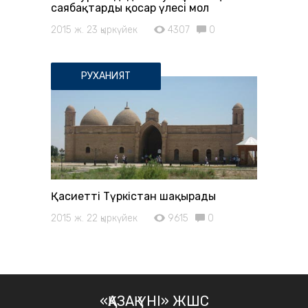
саябақтардың қосар үлесі мол
2015 ж. 23 қыркүйек
4307
0
РУХАНИЯТ
Қасиетті Түркістан шақырады
2015 ж. 22 қыркүйек
9615
0
«ҚАЗАҚ ҮНІ» ЖШС