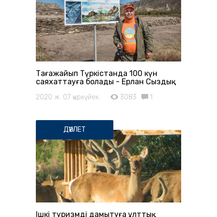
Таңғажайып Түркістанда 100 күн
саяхаттауға болады - Ерлан Сыздық
2020 ж. 07 қыркүйек
3083
1
ДӘУЛЕТ
Ішкі туризмді дамытуға ұлттық