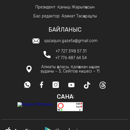
Президент: Қаныш Жарылқасын
Бас редактор: Азамат Тасқараұлы
БАЙЛАНЫС
qazaquni.gazeta@gmail.com
+7 727 398 57 31
+7 776 487 64 54
Алматы қаласы, Қалқаман ықшам
ауданы – 3, Сейітов көшесі – 11.
САНАҚ