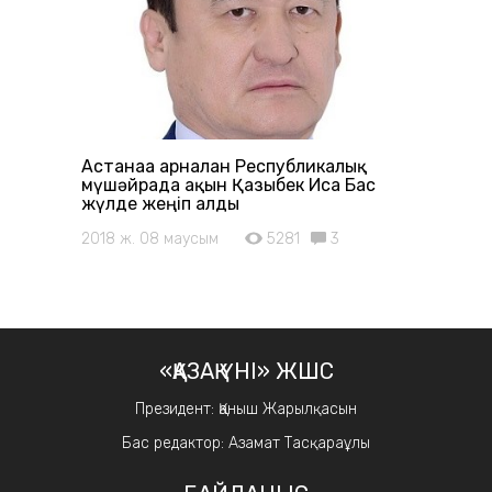
Астанаға арналған Республикалық
мүшәйрада ақын Қазыбек Иса Бас
жүлде жеңіп алды
2018 ж. 08 маусым
5281
3
«ҚАЗАҚ ҮНІ» ЖШС
Президент: Қаныш Жарылқасын
Бас редактор: Азамат Тасқараұлы