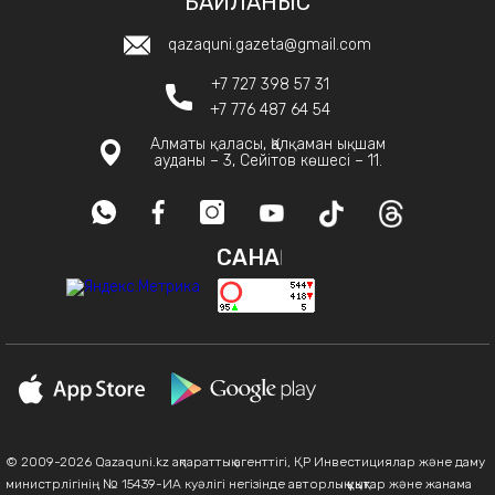
БАЙЛАНЫС
qazaquni.gazeta@gmail.com
+7 727 398 57 31
+7 776 487 64 54
Алматы қаласы, Қалқаман ықшам
ауданы – 3, Сейітов көшесі – 11.
САНАҚ
© 2009-2026 Qazaquni.kz ақпараттық агенттігі, ҚР Инвестициялар және даму
министрлігінің № 15439-ИА куәлігі негізінде авторлық құқықтар және жанама