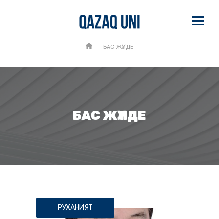
БАС ЖҮЛДЕ
БАС ЖҮЛДЕ
РУХАНИЯТ