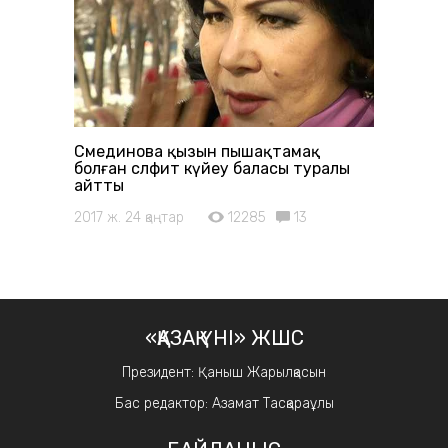
Сәмединова қызын пышақтамақ
болған сәләфит күйеу баласы туралы
айтты
2017 ж. 24 қаңтар
12285
13
«ҚАЗАҚ ҮНІ» ЖШС
Президент: Қаныш Жарылқасын
Бас редактор: Азамат Тасқараұлы