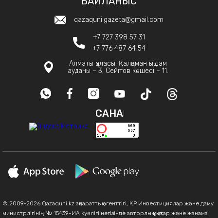
БАЙЛАНЫС
qazaquni.gazeta@gmail.com
+7 727 398 57 31
+7 776 487 64 54
Алматы қаласы, Қалқаман ықшам
ауданы – 3, Сейітов көшесі – 11.
САНАҚ
© 2009-2026 Qazaquni.kz ақпараттық агенттігі, ҚР Инвестициялар және даму
министрлігінің № 15439-ИА куәлігі негізінде авторлық құқықтар және жанама