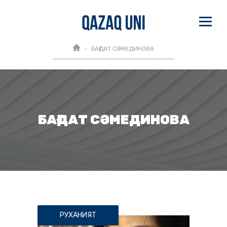
БАҒДАТ СӘМЕДИНОВА
БАҒДАТ СӘМЕДИНОВА
РУХАНИЯТ