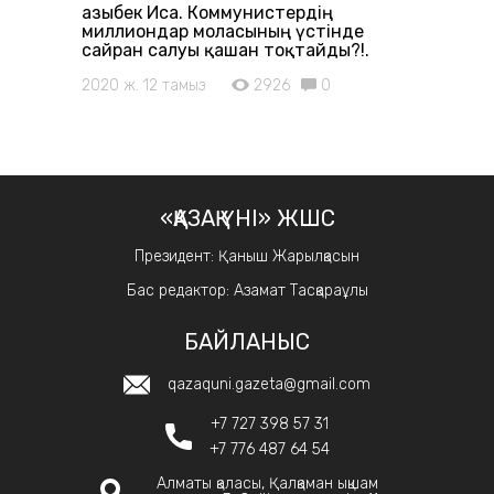
Қазыбек Иса. Коммунистердің
миллиондар моласының үстінде
сайран салуы қашан тоқтайды?!.
2020 ж. 12 тамыз
2926
0
«ҚАЗАҚ ҮНІ» ЖШС
Президент: Қаныш Жарылқасын
Бас редактор: Азамат Тасқараұлы
БАЙЛАНЫС
qazaquni.gazeta@gmail.com
+7 727 398 57 31
+7 776 487 64 54
Алматы қаласы, Қалқаман ықшам