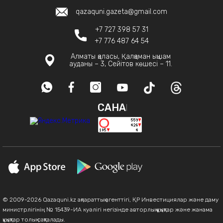
qazaquni.gazeta@gmail.com
+7 727 398 57 31
+7 776 487 64 54
Алматы қаласы, Қалқаман ықшам
ауданы – 3, Сейітов көшесі – 11.
САНАҚ
© 2009-2026 Qazaquni.kz ақпараттық агенттігі, ҚР Инвестициялар және даму
министрлігінің № 15439-ИА куәлігі негізінде авторлық құқықтар және жанама
құқықтар толық сақталады.