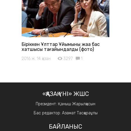
Біріккен Ұлттар Ұйымының жаңа бас
хатшысы тағайындалды (фото)
2016 ж. 14 қазан
3297
1
«ҚАЗАҚ ҮНІ» ЖШС
Президент: Қаныш Жарылқасын
Бас редактор: Азамат Тасқараұлы
БАЙЛАНЫС