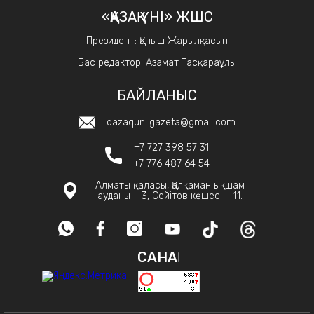
«ҚАЗАҚ ҮНІ» ЖШС
Президент: Қаныш Жарылқасын
Бас редактор: Азамат Тасқараұлы
БАЙЛАНЫС
qazaquni.gazeta@gmail.com
+7 727 398 57 31
+7 776 487 64 54
Алматы қаласы, Қалқаман ықшам
ауданы – 3, Сейітов көшесі – 11.
САНАҚ