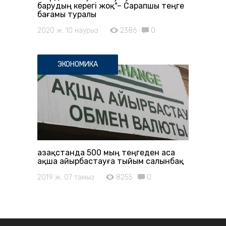
барудың керегі жоқ"– Сарапшы теңге
бағамы туралы
2020 ж. 10 наурыз
2386
0
ЭКОНОМИКА
Қазақстанда 500 мың теңгеден аса
ақша айырбастауға тыйым салынбақ
2019 ж. 07 тамыз
8255
0