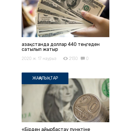
Қазақстанда доллар 440 теңгеден
сатылып жатыр
2020 ж. 17 наурыз
2130
0
ЖАҢАЛЫҚТАР
«Бірден айырбастау пунктіне