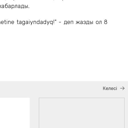
хабарлады.
etine tagaiyndadyq!" - деп жазды ол 8
Келесі