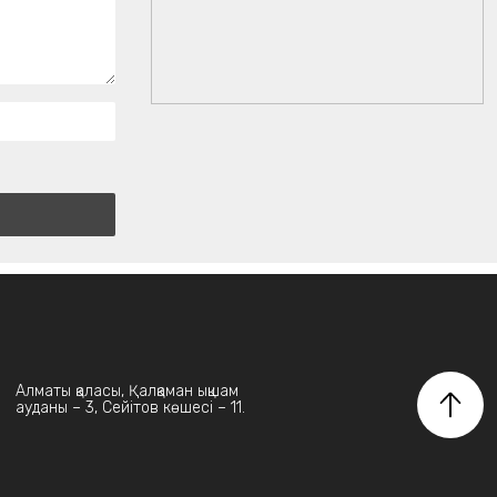
Алматы қаласы, Қалқаман ықшам
ауданы – 3, Сейітов көшесі – 11.