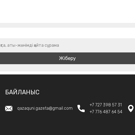
қта, аты-жөнімді қайта сұрама
БАЙЛАНЫС
+7 727 398 57 31
qazaquni.gazeta@gmail.com
+7 776 487 64 54