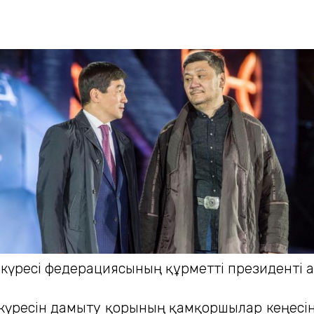
күресі федерациясының құрметті президенті ат
 күресін дамыту қорының қамқоршылар кеңесін