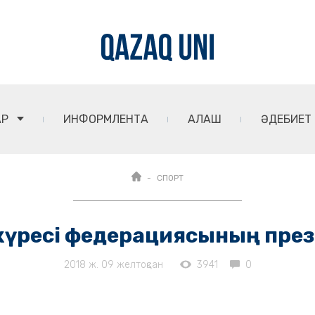
АР
ИНФОРМЛЕНТА
АЛАШ
ӘДЕБИЕТ
СПОРТ
 күресі федерациясының пре
2018 ж. 09 желтоқсан
3941
0