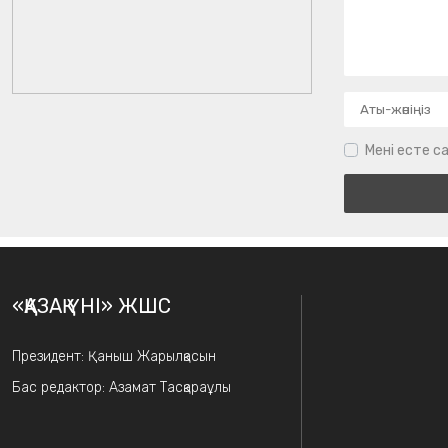
Мені есте са
«ҚАЗАҚ ҮНІ» ЖШС
Президент: Қаныш Жарылқасын
Бас редактор: Азамат Тасқараұлы