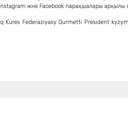
nstagram және Facebook парақшалары арқылы 
q Kures Federaziyasy Qurmetti President kyzym