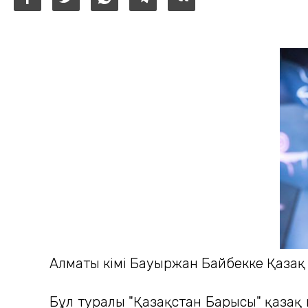
Алматы әкімі Бауыржан Байбекке Қазақ 
Бұл туралы "Қазақстан Барысы" қазақ