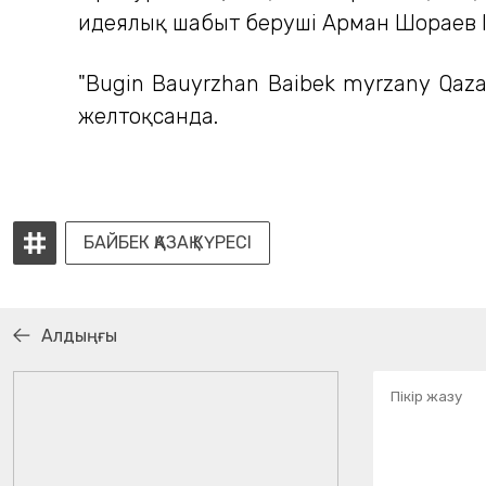
идеялық шабыт беруші Арман Шораев I
"Bugin Bauyrzhan Baibek myrzany Qaza
желтоқсанда.
БАЙБЕК ҚАЗАҚ КҮРЕСІ
Алдыңғы