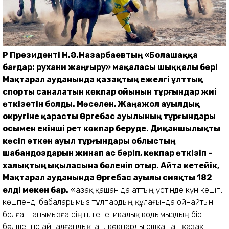
ҚР Президенті Н.Ә.Назарбаевтың «Болашаққа
бағдар: рухани жаңғыру» мақаласы шыққалы бері
Мақтарал ауданында қазақтың ежелгі ұлттық
спорты саналатын көкпар ойынын тұрғындар жиі
өткізетін болды. Мәселен, Жаңажол ауылдық
округіне қарасты Өргебас ауылының тұрғындары
осымен екінші рет көкпар беруде. Диқаншылықты
кәсіп еткен ауыл тұрғындары облыстың
шабандоздарын жинап ас беріп, көкпар өткізіп –
халықтың ықыласына бөленіп отыр. Айта кетейік,
Мақтарал ауданында Өргебас ауылы сияқты 182
елді мекен бар.
«Қазақ қашан да аттың үстінде күн кешіп,
көшпенді бабаларымыз тұлпардың құлағында ойнайтын
болған. Қанымызға сіңіп, генетикалық кодымыздың бір
бөлшегіне айналғандықтан, көкпарды ешқашан қазақ