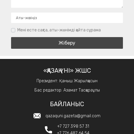
Мені есте сақта, аты-жөнімді қайта сұрама
«ҚАЗАҚ ҮНІ» ЖШС
Президент: Қаныш Жарылқасын
Бас редактор: Азамат Тасқараұлы
БАЙЛАНЫС
qazaquni.gazeta@gmail.com
+7 727 398 57 31
+7 776 487 64 54