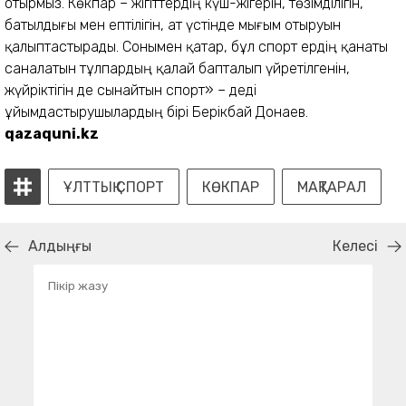
отырмыз. Көкпар – жігіттердің күш-жігерін, төзімділігін,
батылдығы мен ептілігін, ат үстінде мығым отыруын
қалыптастырады. Сонымен қатар, бұл спорт ердің қанаты
саналатын тұлпардың қалай бапталып үйретілгенін,
жүйріктігін де сынайтын спорт» – деді
ұйымдастырушылардың бірі Берікбай Донаев.
qazaquni.kz
ҰЛТТЫҚ СПОРТ
КӨКПАР
МАҚТАРАЛ
Алдыңғы
Келесі