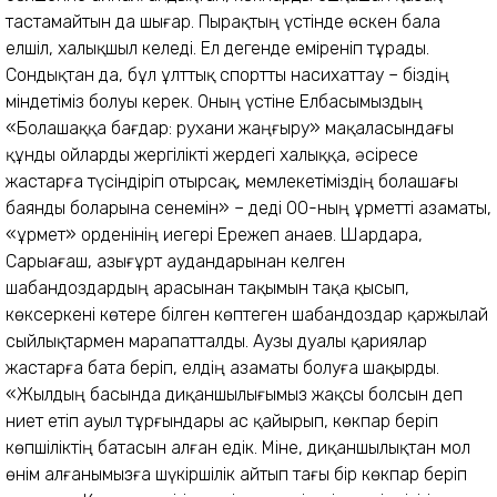
тастамайтын да шығар. Пырақтың үстінде өскен бала
елшіл, халықшыл келеді. Ел дегенде еміреніп тұрады.
Сондықтан да, бұл ұлттық спортты насихаттау – біздің
міндетіміз болуы керек. Оның үстіне Елбасымыздың
«Болашаққа бағдар: рухани жаңғыру» мақаласындағы
құнды ойларды жергілікті жердегі халыққа, әсіресе
жастарға түсіндіріп отырсақ, мемлекетіміздің болашағы
баянды боларына сенемін» – деді ОҚО-ның Құрметті азаматы,
«Құрмет» орденінің иегері Ережеп Қанаев. Шардара,
Сарыағаш, Қазы­ғұрт аудандарынан келген
шабандоздардың арасынан тақымын тақа қысып,
көксеркені көтере білген көптеген шабандоздар қаржылай
сыйлықтармен марапатталды. Аузы дуалы қариялар
жастарға бата беріп, елдің азаматы болуға шақырды.
«Жылдың басында диқаншылы­ғымыз жақсы болсын деп
ниет етіп ауыл тұрғындары ас қайырып, көкпар беріп
көпшіліктің батасын алған едік. Міне, диқаншылықтан мол
өнім алғанымызға шүкіршілік айтып тағы бір көкпар беріп