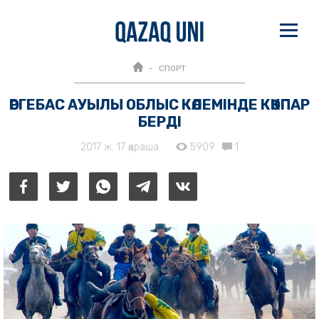
СПОРТ
ӨРГЕБАС АУЫЛЫ ОБЛЫС КӨЛЕМІНДЕ КӨКПАР
БЕРДІ
2017 ж. 17 қараша
5909
1