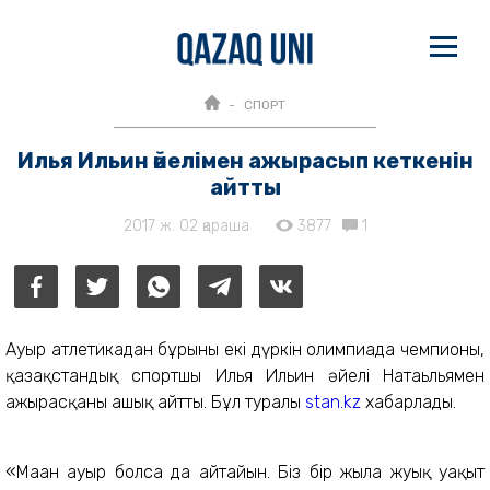
СПОРТ
Илья Ильин әйелімен ажырасып кеткенін
айтты
2017 ж. 02 қараша
3877
1
Ауыр атлетикадан бұрынғы екі дүркін олимпиада чемпионы,
қазақстандық спортшы Илья Ильин әйелі Натаьльямен
ажырасқаны ашық айтты. Бұл туралы
stan.kz
хабарлады.
«Маған ауыр болса да айтайын. Біз бір жылға жуық уақыт