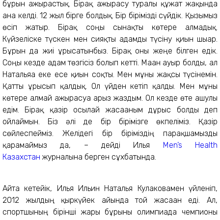
бұрын ажырастық. Бірақ ажырасу туралы құжат жақында
ғана келді. 12 жыл бірге болдық. Бір бірімізді сүйдік. Қызымыз
өсіп жатыр. Бірақ соңғы сынақты көтере алмадық.
Күйзеліске түскен мен сияқты адамды түсіну қиын шығар.
Бұрын да жиі ұрысатынбыз. Бірақ оны жеңе білген едік.
Соңғы кезде адам төзгісіз болып кетті. Маған ауыр болды, ал
Натальяға еке есе қиын соқты. Мен мұны жақсы түсінемін.
Қатты ұрысып қалдық. Ол үйден кетіп қалды. Мен мұны
көтере алмай ажырасуға арыз жаздым. Ол кезде өте ашулы
едім. Бірақ қазір осылай жасағаным дұрыс болды деп
ойлаймын. Біз әлі де бір бірімізге өкпеліміз. Қазір
сөйлеспейміз. Желідегі бір біріміздің парақшамызды
қарамаймыз да, – дейді Илья
Men’s Health
Казахстан
журналына берген сұхбатында.
Айта кетейік, Илья Ильин Наталья Кулаковамен үйленіп,
2012 жылдың қыркүйек айында той жасаған еді. Ал,
спортшының бірінші жары бұрынғы олимпиада чемпионы