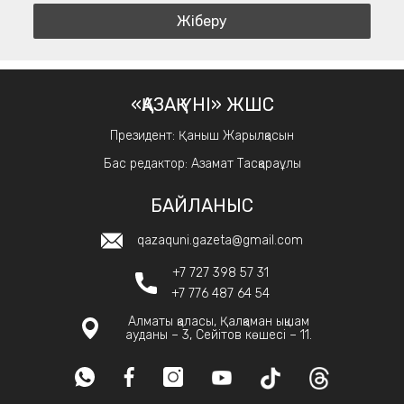
«ҚАЗАҚ ҮНІ» ЖШС
Президент: Қаныш Жарылқасын
Бас редактор: Азамат Тасқараұлы
БАЙЛАНЫС
qazaquni.gazeta@gmail.com
+7 727 398 57 31
+7 776 487 64 54
Алматы қаласы, Қалқаман ықшам
ауданы – 3, Сейітов көшесі – 11.