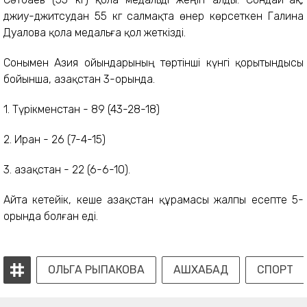
джиу-джитсудан 55 кг салмақта өнер көрсеткен Галина
Дуалова қола медальға қол жеткізді.
Сонымен Азия ойындарының төртінші күнгі қорытындысы
бойынша, Қазақстан 3-орында.
1. Түрікменстан - 89 (43-28-18)
2. Иран - 26 (7-4-15)
3. Қазақстан - 22 (6-6-10).
Айта кетейік, кеше Қазақстан құрамасы жалпы есепте 5-
орында болған еді.
ОЛЬГА РЫПАКОВА
АШХАБАД
СПОРТ