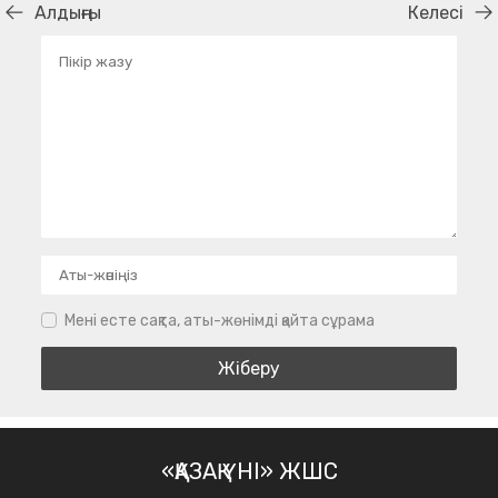
Алдыңғы
Келесі
Мені есте сақта, аты-жөнімді қайта сұрама
«ҚАЗАҚ ҮНІ» ЖШС