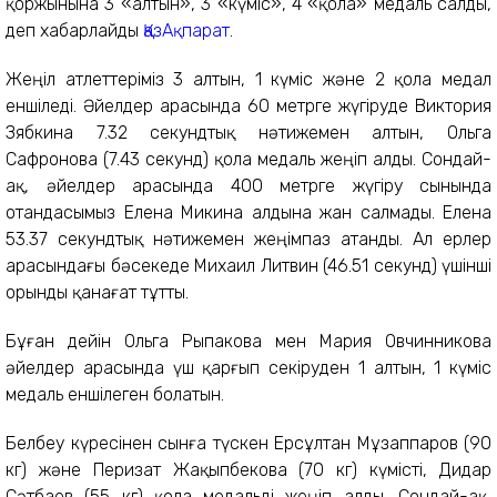
қоржынына 3 «алтын», 3 «күміс», 4 «қола» медаль салды,
деп хабарлайды
ҚазАқпарат
.
Жеңіл атлеттеріміз 3 алтын, 1 күміс және 2 қола медал
еншіледі. Әйелдер арасында 60 метрге жүгіруде Виктория
Зябкина 7.32 секундтық нәтижемен алтын, Ольга
Сафронова (7.43 секунд) қола медаль жеңіп алды. Сондай-
ақ, әйелдер арасында 400 метрге жүгіру сынында
отандасымыз Елена Микина алдына жан салмады. Елена
53.37 секундтық нәтижемен жеңімпаз атанды. Ал ерлер
арасындағы бәсекеде Михаил Литвин (46.51 секунд) үшінші
орынды қанағат тұтты.
Бұған дейін Ольга Рыпакова мен Мария Овчинникова
әйелдер арасында үш қарғып секіруден 1 алтын, 1 күміс
медаль еншілеген болатын.
Белбеу күресінен сынға түскен Ерсұлтан Мұзаппаров (90
кг) және Перизат Жақыпбекова (70 кг) күмісті, Дидар
Сәтбаев (55 кг) қола медальді жеңіп алды. Сондай-ақ,