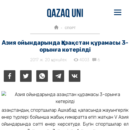
СПОРТ
Азия ойындарында Қазақстан құрамасы 3-
орынға көтерілді
2017 ж. 20 қыркүйек
4003
6
Қазақстандық спортшылар Ашхабад қаласында жауынгерлік
өнер түрлері бойынша жабық ғимаратта өтіп жатқан V Азия
ойындарында сәтті өнер көрсетуде. Бүгін спортшылар ел