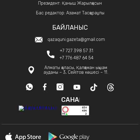
Президент: Қаныш Жарылқасын
Бас редактор: Азамат Тасқараұлы
БАЙЛАНЫС
qazaquni.gazeta@gmail.com
+7 727 398 57 31
+7 776 487 64 54
Алматы қаласы, Қалқаман ықшам
ауданы – 3, Сейітов көшесі – 11.
САНАҚ