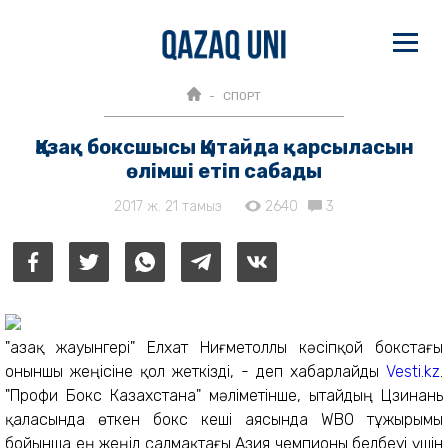
СПОРТ
Қазақ боксшысы Қытайда қарсыласын
өлімші етіп сабады
2017 ж. 21 тамыз
2640
3
"Қазақ жауынгері" Елхат Ниғметоллы кәсіпқой бокстағы
оныншы жеңісіне қол жеткізді, - деп хабарлайды
Vesti.kz
.
"Профи Бокс Казахстана" мәліметінше, Қытайдың Цзинань
қаласында өткен бокс кеші аясында WBO тұжырымы
бойынша ең жеңіл салмақтағы Азия чемпионы белбеуі үшін