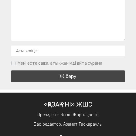
Мені есте сақта, аты-жөнімді қайта сұрама
«ҚАЗАҚ ҮНІ» ЖШС
Президент: Қаныш Жарылқасын
Бас редактор: Азамат Тасқараұлы