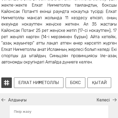
жекпе-жекте Елхат Ниғметоллы таиландтық боксшы
Кайонсак Потангті екінші раундта нокаутқа түсірді. Елхат
Ниғметоллы мансап жолында 11 кездесу өткізіп, оның
екеуінде нокаутпен жеңіске жеткен. Ал 35 жастағы
Кайонсак Потанг 25 рет жеңіске жетіп (17-сі нокаутпен), 17
рет жеңіліп көрген (14-і мерзімінен бұрын). Айта кетейік,
"Қазақ жауынгері" атты лақап атпен өнер көрсетіп жүрген
Елхат Ниғметоллы Қанат Исламның жерлесі болып келеді. Екі
спортшы да Қытайдың Синьцзян провинциясы Іле-Қазақ
автономды округіндегі Алтайда дүниеге келген.
ЕЛХАТ НИҒМЕТОЛЛЫ
БОКС
ҚЫТАЙ
Алдыңғы
Келесі