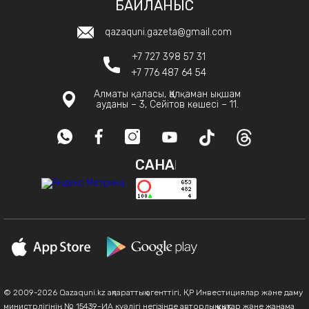
БАЙЛАНЫС
qazaquni.gazeta@gmail.com
+7 727 398 57 31
+7 776 487 64 54
Алматы қаласы, Қалқаман ықшам
ауданы – 3, Сейітов көшесі – 11.
САНАҚ
© 2009-2026 Qazaquni.kz ақпараттық агенттігі, ҚР Инвестициялар және даму
министрлігінің № 15439-ИА куәлігі негізінде авторлық құқықтар және жанама