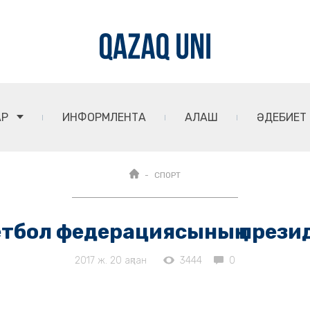
АР
ИНФОРМЛЕНТА
АЛАШ
ӘДЕБИЕТ
СПОРТ
тбол федерациясының прези
2017 ж. 20 ақпан
3444
0