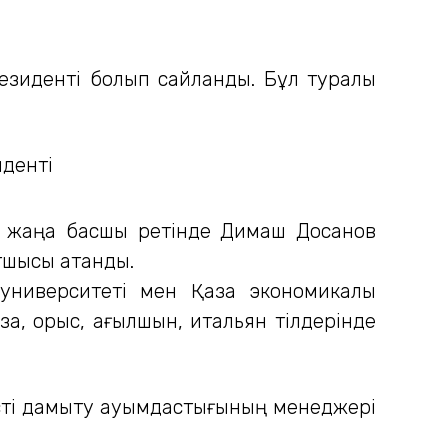
езиденті болып сайланды. Бұл туралы
ға жаңа басшы ретінде Димаш Досанов
тшысы атанды.
ниверситеті мен Қазақ экономикалық
ақ, орыс, ағылшын, итальян тілдерінде
ті дамыту қауымдастығының менеджері