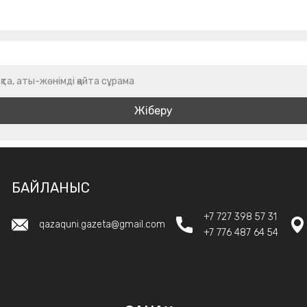
қта, аты-жөнімді қайта сұрама
БАЙЛАНЫС
+7 727 398 57 31
qazaquni.gazeta@gmail.com
+7 776 487 64 54