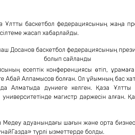
ов Ұлттық баскетбол федерациясының жаңа пр
сілтеме жасап хабарлайды.
ясының есептік конференциясы өтіп, құрама
те Абай Алпамысов болған. Ол ұйымның бас ха
а Алматыда дүниеге келген. Қазақ Ұлттық у
ниверситетінде магистр дәржесін алған. Қаз
ы Медеу адуанындағы шағын және орта бизнес
ұнайГазда» түрлі қызметтерде болды.