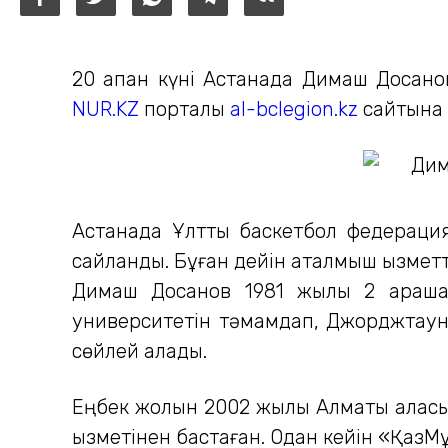
20 ақпан күні Астанада Димаш Досан
NUR.KZ
порталы
al-bclegion.kz
сайтына 
Астанада Ұлттық баскетбол федераци
сайланды. Бұған дейін аталмыш қызмет
Димаш Досанов 1981 жылы 2 қарашад
университетін тәмамдап, Джорджтаун у
сөйлей алады.
Еңбек жолын 2002 жылы Алматы қалас
қызметінен бастаған. Одан кейін «ҚазМ