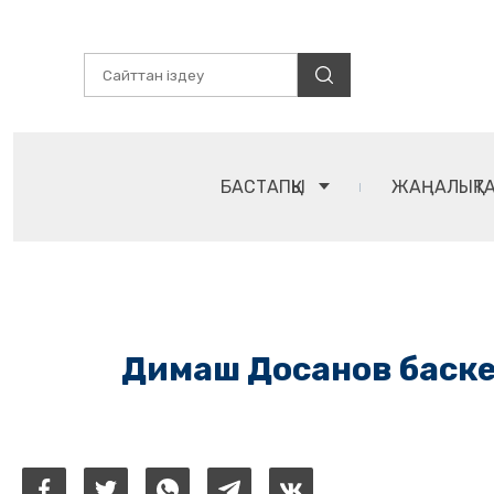
БАСТАПҚЫ
ЖАҢАЛЫҚТ
Димаш Досанов баске