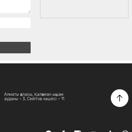
Алматы қаласы, Қалқаман ықшам
ауданы – 3, Сейітов көшесі – 11.