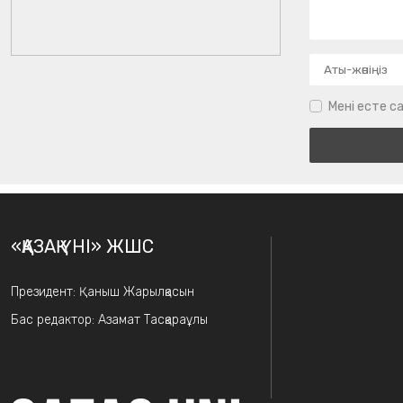
Мені есте са
«ҚАЗАҚ ҮНІ» ЖШС
Президент: Қаныш Жарылқасын
Бас редактор: Азамат Тасқараұлы