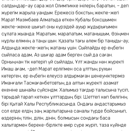
салдыңдар-ау сара жол Олимпикке інілерің баратын, – деп
жүрегім жарыла қуандым. Ережесіз бокстың жекпе-жегі
Марат Мәзімбаев Алматыда өткен Кубалық боксшымен
жекпе-жекке шығып оны күрзідей ауыр жұдырығымен
сұлата жыққанда: Маратым, марапатым, мақтанышым, Өзіңмен
нұрлы елімнің ақ таңы шын. Қазақты тағы әлем бір таныды-ау,
Алдыңда жекпе-жегің жатқаны үшін. Сыйлайды ер еңбегін
сыйласа адам, Аз шығар адам берген сый да саған.
Орныңнан тік көтеріп үй сыйлады, Ұлт жанды нән жүректі
Имаш ағам, -деп Марат ерлігімен қоса ұлттың рухын
көтерген, ер еңбегін елеусіз қалдырмаған шенеуніктеріміз
Иманғали Тасмағанбетовтың да алтын жүректі азамат
екеніне шынайы сүйсіндім. Халқымыз тағдыр талқысына түсіп,
тарыдай тарап кеткен ұлттардың бірі. Шеттегі көп бөлігінің
бірі Қытай Халық Республикасында. Ондағы қандастарымыз
сол елде елдің заң жарлықтарына саналы түрде бойсынып,
өздерінің тілін, ділін, дінін, болмысын сондағы басқа
халықтармен береке-бірлікте өмір сүре жүріп, таза күйінде