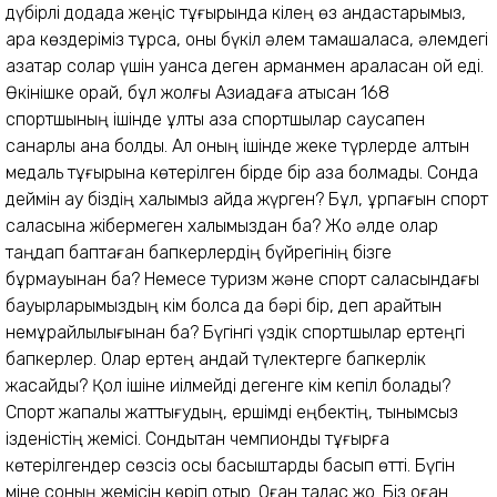
дүбірлі додада жеңіс тұғырында кілең өз қандастарымыз,
қара көздеріміз тұрса, оны бүкіл әлем тамашаласа, әлемдегі
қазақтар солар үшін қуанса деген арманмен араласқан ой еді.
Өкінішке орай, бұл жолғы Азиадаға қатысқан 168
спортшының ішінде ұлты қазақ спортшылар саусақпен
санарлық қана болды. Ал оның ішінде жеке түрлерде алтын
медаль тұғырына көтерілген бірде бір қазақ болмады. Сонда
деймін ау біздің халқымыз қайда жүрген? Бұл, ұрпағын спорт
саласына жібермеген халқымыздан ба? Жоқ әлде олар
таңдап баптаған бапкерлердің бүйрегінің бізге
бұрмауынан ба? Немесе туризм және спорт саласындағы
бауырларымыздың кім болса да бәрі бір, деп қарайтын
немқұрайлылығынан ба? Бүгінгі үздік спортшылар ертеңгі
бапкерлер. Олар ертең қандай түлектерге бапкерлік
жасайды? Қол ішіне иілмейді дегенге кім кепіл болады?
Спорт жапалы жаттығудың, ершімді еңбектің, тынымсыз
ізденістің жемісі. Сондық­тан чемпиондық тұғырға
көтерілгендер сөзсіз осы басқыштарды басып өтті. Бүгін
міне соның жемісін көріп отыр. Оған талас жоқ. Біз оған