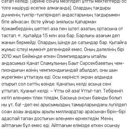
сақтап келеді. (Әрине соңғы мезгілдегі ұлттық мектептерді қос
тілге көшіруді есепке алмағанда). Олардың тағдыры
дүниенің түкпір-түкпіріндегі қандастарының тағдырымен
біте қайнасқан. Әсте ұйғыр зиялысы Қаһарман
Қожамбердінің шеттегі қазақ пен іштегі қазақтың ортасына от
тастап: «...Қытайда 1.5 млн қазақ бар. Барлығы қазағым деп
жанын бермейді. Олардың ішінде де сатқындар бар. Қытайға
жұмыс істеуі мүмкін» дегеніндей емес. Оның дәлелінің бірі
2010 жыл Бейжіңде өткен Олимпиядадағы қытайлық
қандасымыз Қанат Сламұлының Бақыт Сәрсекбаевтың чем­
пион­дығын өзінің чемпиондығындай қабыл­дап, оны шын
жүрегімен құттықтауы еді. Осы көріністі экран алдында
отырып сол сәттің өзінде: Қанатың келді қасыңа сені
құттықтап, Қуанып келді: − Ұттық қой қазақ! Ұттық!-тап. Тебіреніп
кетіп өлеңмен тілек тіледім, Басыңа қонсын баянды болып
нық құт, бақ! -деп екі арысымыздың тамырларындағы лүпілдеп
соққан қазақы қандары арқылы миллиардтар арасынан бірін-бірі
адаспай тапқан достығын өлеңмен өрнектедім. Менің
айтпағым бұл емес еді. Айтпағым елімізде өткен осынау