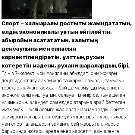
Спорт – халықаралық достықты жақындататын,
елдің экономикалық қуатын әйгілейтін,
абыройын асқақтататын, халықтың
денсаулығы мен сапасын
көрнектілендіретін, ұлттың рухын
көтеретін мәдени, рухани шаралардың бірі.
Еліміз 7-кезекті қысқы Азияданы қабылдап, оны жоғары
деңгейде өткізу арқылы жас та жарқын еліміздің тамырын
тереңге жайған тарихын, бай да мазмұнды мәдениетін,
экономикалық күш-қуатын, салауатты өмір салтына деген
құлшынысын, әлемдегі озық елдер қатарына қарай беттеген
ұмтылысын күллі әлемге жар сала жарнамалады. Сөйтіп
азияданы жоғары деңгейде ұйымдастырып, құрылғылары
мен спорт алаңдарын заманға сай жабдықтап, жарыс
барысында жоғары өреде өнер көрсетіп, өзін әлемге