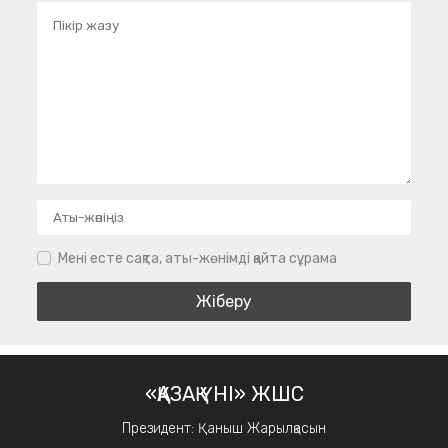
Мені есте сақта, аты-жөнімді қайта сұрама
«ҚАЗАҚ ҮНІ» ЖШС
Президент: Қаныш Жарылқасын