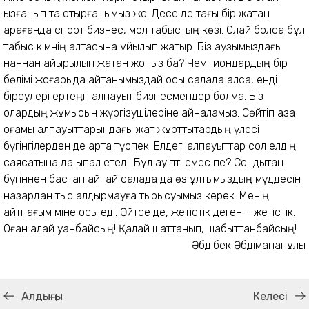
қызғанып та отырғанымыз жоқ. Десе де тағы бір жақтан
қарағанда спорт бизнес, мол табыстың көзі. Олай болса бұл
табыс кімнің қалтасына құйылып жатыр. Біз аузымыздағы
наннан айырылып жатқан жоқпыз ба? Чемпиондардың бір
бөлімі жоғарыда айтқанымыздай осы салада қалса, енді
біреулері ертеңгі алпауыт бизнесмендер болмақ. Біз
олардың жұмысын жүргізушілеріне айналамыз. Сөйтіп қазақ
қоғамы алпауыттарындағы жат жұрттықтардың үлесі
бүгінгілерден де арта түспек. Елдегі алпауыттар сол елдің
саясатына да ықпал етеді. Бұл қауіпті емес пе? Сондықтан
бүгіннен бастап қай-қай салада да өз ұлтымыздың мүддесін
назардан тыс қалдырмауға тырысуымыз керек. Менің
айтпағым міне осы еді. Әйтсе де, жетістік деген – жетістік.
Оған қалай қуанбайсың! Қалай шаттанып, шабыттанбайсың!
Әбдібек Әбдіманапұлы
Алдыңғы
Келесі