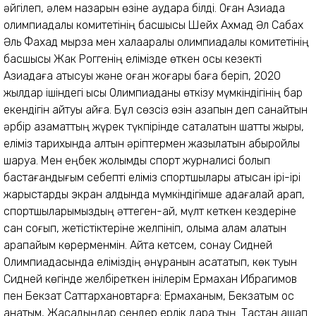
әйгілеп, әлем назарын өзіне аудара білді. Оған Азиада
олимпиадалық комитетінің басшысы Шейх Ахмад Әл Сабах
Әль Фахад мырза мен халақаралық олимпиадалық комитетінің
басшысы Жак Роггенің елімізде өткен осы кезекті
Азиадаға қатысуы және оған жоғары баға беріп, 2020
жылдар ішіндегі қысқы Олимпиаданы өткізу мүмкіндігінің бар
екендігін айтуы айғақ. Бұл сөзсіз өзін қазақпын деп санайтын
әрбір азаматтың жүрек түкпірінде сақталатын шаттық жыры,
еліміз тарихында алтын әріптермен жазылатын абыройлы
шаруа. Мен еңбек жолымды спорт журналисі болып
бастағандығым себепті еліміз спортшылары қатысқан ірі-ірі
жарыстарды экран алдында мүмкіндігімше қадағалай қарап,
спортшыларымыздың әттеген-ай, мүлт кеткен кездеріне
сан соғып, жетістіктеріне желпініп, қолыма қалам алатын
қарапайым көрерменмін. Айта кетсем, сонау Сидней
Олимпиадасында еліміздің әнұранын асқақтатып, көк туын
Сидней көгінде желбіреткен інілерім Ермахан Ибрагимов
пен Бекзат Саттархановтарға: Ермаханым, Бекзатым қос
қанатым, Жасадыңдар сендер ерлік дара тың. Тастан қашап