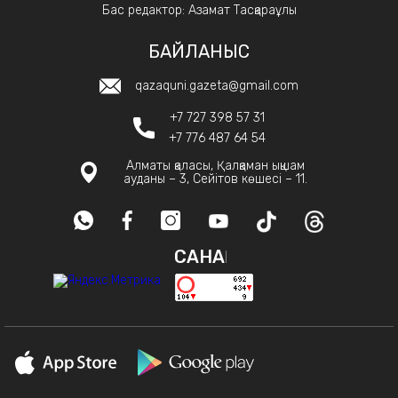
Бас редактор: Азамат Тасқараұлы
БАЙЛАНЫС
qazaquni.gazeta@gmail.com
+7 727 398 57 31
+7 776 487 64 54
Алматы қаласы, Қалқаман ықшам
ауданы – 3, Сейітов көшесі – 11.
САНАҚ