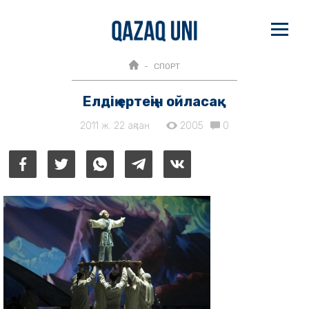
СПОРТ
Елдің ертеңін ойласақ
2011 ж. 22 ақпан
2005
0