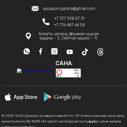
qazaquni.gazeta@gmail.com
+7 727 398 57 31
+7 776 487 64 54
Алматы қаласы, Қалқаман ықшам
ауданы – 3, Сейітов көшесі – 11.
САНАҚ
© 2009-2026 Qazaquni.kz ақпараттық агенттігі, ҚР Инвестициялар және даму
министрлігінің № 15439-ИА куәлігі негізінде авторлық құқықтар және жанама
құқықтар толық сақталады.