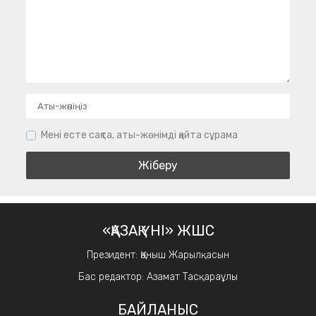
Мені есте сақта, аты-жөнімді қайта сұрама
«ҚАЗАҚ ҮНІ» ЖШС
Президент: Қаныш Жарылқасын
Бас редактор: Азамат Тасқараұлы
БАЙЛАНЫС