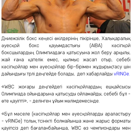
Дүниежүзілік бокс кеңесі өкілдерінің пікірінше, Халықаралық
әуесқой бокс қауымдастығы (AIBA) кәсіпқой
боксшылардың Олимпиадаға қатысуына жол беру арқылы,
жай ғана қателік емес, қылмыс жасап отыр, себебі
кәсіпқойлар мен әуесқойлар бір-бірімен жұдырықтасу үшін
дайындығы түрлі деңгейде болады, деп хабарлайды
vRINGe.
«WBC жоғары деңгейдегі кәсіпқойлардың ешқайсысы
Олимпиада ойындарына қатысуды ойламайды, себебі бұл -
өте қауіпті», - делінген ұйым мәлімдемесінде.
«Бұл мәселе (кәсіпқойлар мен әуесқойларды араластыру
- vRINGe) толық түсінікті болмайынша және жарыс форматы
қауіпсіз деп бағаланбайынша, WBC өз чемпиондары мен