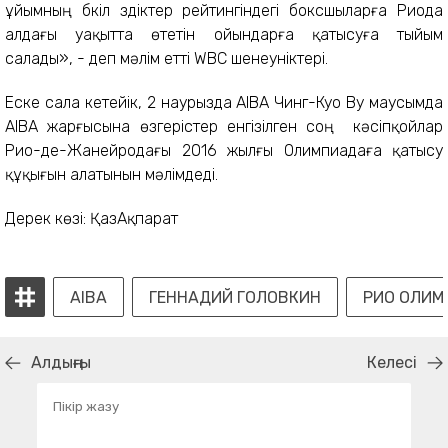
ұйымның бүкіл үздіктер рейтингіндегі боксшыларға Риода
алдағы уақытта өтетін ойындарға қатысуға тыйым
салады», - деп мәлім етті WBC шенеуніктері.
Еске сала кетейік, 2 наурызда AIBA Чинг-Куо Ву маусымда
AIBA жарғысына өзгерістер енгізілген соң кәсіпқойлар
Рио-де-Жанейродағы 2016 жылғы Олимпиадаға қатысу
құқығын алатынын мәлімдеді.
Дерек көзі: ҚазАқпарат
AIBA
ГЕННАДИЙ ГОЛОВКИН
РИО ОЛИ
Алдыңғы
Келесі