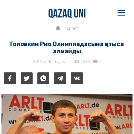
СПОРТ
Головкин Рио Олимпиадасына қатыса
алмайды
2016 ж. 16 наурыз
2539
0