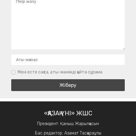
Мені есте сақта, аты-жөнімді қайта сұрама
«ҚАЗАҚ ҮНІ» ЖШС
Президент: Қаныш Жарылқасын
Бас редактор: Азамат Тасқараұлы