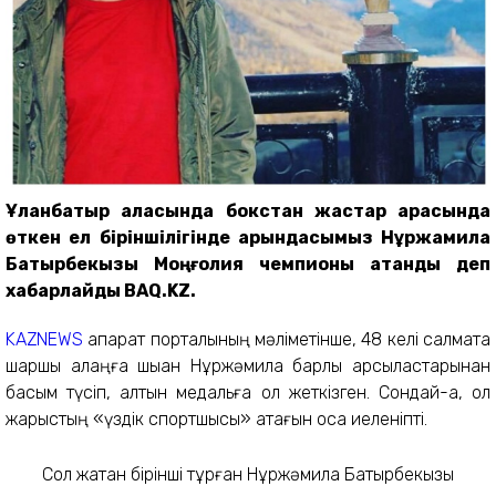
Ұланбатыр қаласында бокстан жастар арасында
өткен ел біріншілігінде қарындасымыз Нұржамила
Батырбекқызы Моңғолия чемпионы атанды деп
хабарлайды BAQ.KZ.
KAZNEWS
ақпарат порталының мәліметінше, 48 келі салмақта
шаршы алаңға шыққан Нұржәмила барлық қарсыластарынан
басым түсіп, алтын медальға қол жеткізген. Сондай-ақ, ол
жарыстың «үздік спортшысы» атағын қоса иеленіпті.
Сол жақтан бірінші тұрған Нұржәмила Батырбекызы