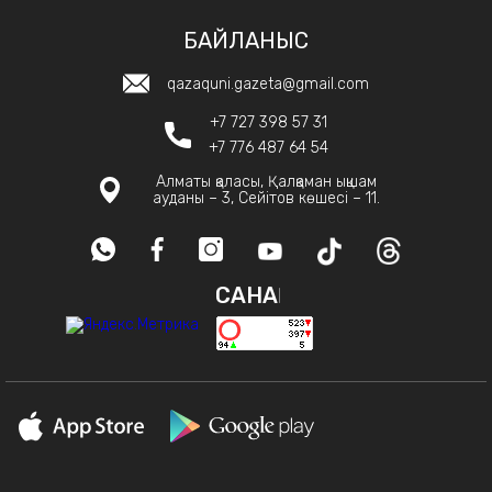
БАЙЛАНЫС
qazaquni.gazeta@gmail.com
+7 727 398 57 31
+7 776 487 64 54
Алматы қаласы, Қалқаман ықшам
ауданы – 3, Сейітов көшесі – 11.
САНАҚ