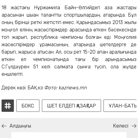
18 жастағы Нұржәмила Байн-Өлгийдегі қазақ жастары
арасынан шыққан талантты спортшылардың қатарында. Бұл
оның бірінші реткі жетістігі емес. Қарындасымыз 2013 жылы
моңғол елінің жасөспірімдер арасында өткен бәсекесінде
топ жарып, республика чемпионы болған еді. Моңғолия
жасөспірімдер құрамасының қатарында шетелдерге де
барып, жарысқа қатысқан. Ал, осы рет 15-20 ақпан аралығында
өткен ел чемпионатында тағы бір қарындасымыз
C.Гүлдәурен 51 келі салмақта сынға түсіп, қола жүлде
еншілепті.
Дерек көзі: БАҚ.кз
Фото: kaznews.mn
БОКС
ШЕТ ЕЛДЕГІ ҚАЗАҚТАР
ҰЛАН-БАТЫ
Алдыңғы
Келесі