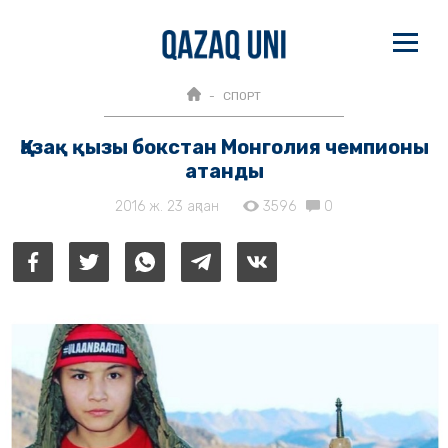
СПОРТ
Қазақ қызы бокстан Монголия чемпионы
атанды
2016 ж. 23 ақпан
3596
0