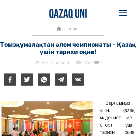
СПОРТ
Тоғызқұмалақтан әлем чемпионаты – Қазақ
үшін тарихи оқиға!
2010 ж. 12 қараша
4757
1
Барлығымыз
үшін, қазақ
мәдениеті
мен
спорт үшін
тарихи оқиға