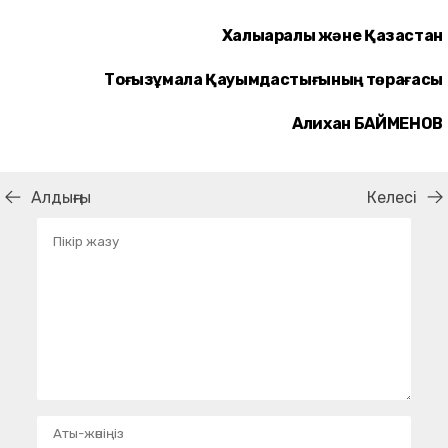
Халықаралық және Қазақстан
Тоғызқұмалақ Қауымдастығының төрағасы
Алихан
БАЙМЕНОВ
Алдыңғы
Келесі