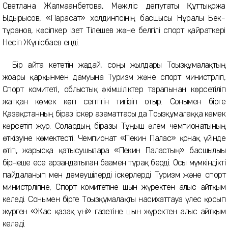
Светлана Жалмағанбетова, Мәжіліс депутаты Құттықожа
Ыдырысов, «Парасат» холдингісінің басшысы Нұралы Бек­
тұрғанов, кәсіпкер Ізет Тілешев және белгілі спорт қайраткері
Несіп Жүнісбаев енді.
Бір айта кететін жағдай, соңғы жылдары Тоғызқұмалақтың
жоғары
қарқынмен
дамуына
Туризм және спорт министрлігі,
Спорт комитеті, облыстық әкімшіліктер тарапынан
көрсетіліп
жатқан
көмек көп септігін тигізіп отыр. Сонымен бірге
Қазақстанның
біраз іскер азаматтары да Тоғызқұмалаққа көмек
көрсетіп жүр. Солардың біразы
Тұңғыш әлем чем­пионатының
өткізуіне көмектесті. Чемпионат
«Пекин Палас» қонақ үйінде
өтіп, жа­рысқа қатысушыларға
«Пекин Паластың» басшылығы
бірнеше есе арзандатылған
бағамен тұрақ берді. Осы мүмкіндікті
пайдаланып мен демеушілерді іскерлерді Туризм және
спорт
министрлігіне, Спорт комитетіне
шын жүректен алғыс айтқым
келеді. Сонымен бірге Тоғызқұмалақты насихаттауға
үлес қосып
жүрген «Жас қазақ үні» газетіне шын жүректен алғыс айтқым
келеді.