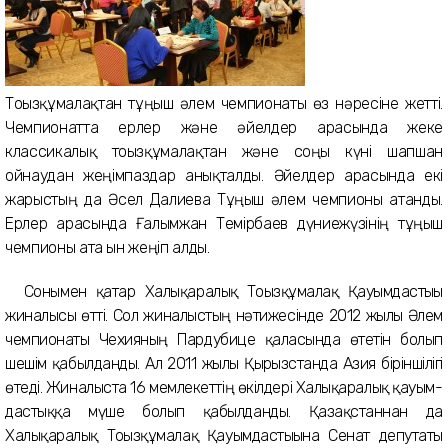
Тоғызқұмалақтан тұңғыш
әлем чемпионаты өз нәресіне жетті.
Чемпионатта ерлер және әйелдер арасында
жеке
классикалық
тоғызқұмалақтан және соңғы күні шапшан
ойнаудан жеңімпаздар анықталды. Әйелдер арасында
екі
жарыстың да Әсел Далиева
Тұңғыш әлем чемпионы атанды.
Ерлер арасында Ғалымжан Темірбаев
дүниежүзінің
тұңғыш
чемпионы
атағ ы
н жеңіп алды.
Сонымен қатар Халықаралық
Тоғыз­құмалақ Қауымдастығы
жиналысы өтті. Сол жиналыстың нәтижесінде 2012 жылы
Әлем
чемпионаты
Чехияның Пардуби­це қаласында өтетін болып
шешім қабылданды. Ал 2011 жылы Қырғызстанда Азия біріншілігі
өтеді. Жиналыста 16 мемлекеттің өкілдері Халықаралық қауым­
дастыққа мүше болып қабылданды. Қазақстан­нан да
Халықаралық Тоғыз­құмалақ Қауымдастығына Сенат депутаты