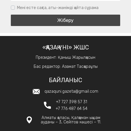
Мені есте сақта, аты-жөнімді қайта сұрама
«ҚАЗАҚ ҮНІ» ЖШС
Президент: Қаныш Жарылқасын
Бас редактор: Азамат Тасқараұлы
БАЙЛАНЫС
qazaquni.gazeta@gmail.com
+7 727 398 57 31
+7 776 487 64 54
Алматы қаласы, Қалқаман ықшам
ауданы – 3, Сейітов көшесі – 11.