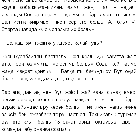
жүзуде қобалжығаныммен, өзімді жеңіп, алтын медаль
иелендім. Сол сәтте өзімнің қолымнан бәрі келетінін түсіндім.
Бұл менің өмірімдегі үлкен серпіліс болды. Ал биыл VII
Спартакиадада күміс медальға ие болдым.
— Балқаш көлін жүзіп өту идеясы қалай туды?
Бәрі Бурабайдан басталды. Сол көлді 2,5 сағатта жүзіп
өткен соң, өз мүмкіндігіме сенімді болдым. Содан кейін өзіме
жаңа мақсат қойдым — Балқашты бағындыру. Бұл оңай
болған жоқ, ұзақ дайындықты қажет етті.
Бастапқыдан-ақ мен бұл жүзісті жай ғана сынақ емес,
ресми рекорд ретінде тіркеуді мақсат еттім. Ол үшін бәрін
дұрыс ұйымдастыру керек болды — нәтижені нақты және
үздіксіз бейнежазбаға түсіру шарт еді. Техникалық тұрғыда
бұл өте қиын болды. 13 сағат бойы тоқтаусыз түсіретін
команда табу оңайға соқпады.