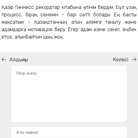
Қазір Гиннесс рекордтар кітабына өтінім бердім. Бұл ұзақ
процесс, бірақ сенемін – бәрі сәтті болады. Ең басты
мақсатым – Қазақстанның атын әлемге таныту және
адамдарға мотивация беру. Егер адам өзіне сеніп, еңбек
етсе, алынбайтын шың жоқ.
Алдыңғы
Келесі