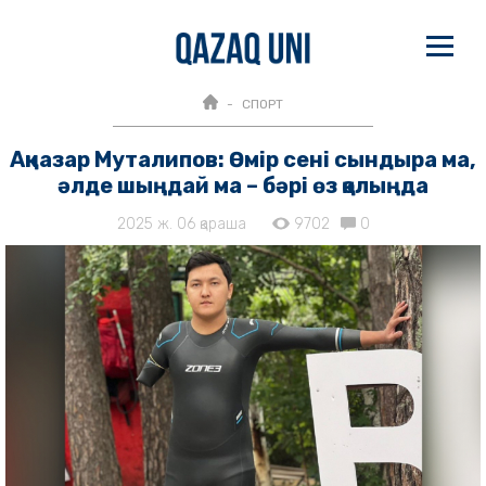
СПОРТ
Ақназар Муталипов: Өмір сені сындыра ма,
әлде шыңдай ма – бәрі өз қолыңда
2025 ж. 06 қараша
9702
0