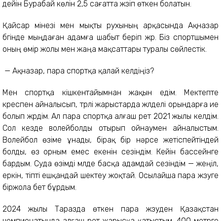
дейін Бурабай көлін 2,5 сағатта жүзіп өткен болатын.
Қайсар мінезі мен мықты рухының арқасында Ақназар
бүгінде мыңдаған адамға шабыт беріп жүр. Біз спортшымен
оның өмір жолы мен жаңа мақсаттары туралы сөйлестік.
— Ақназар, пара спортқа қалай келдіңіз?
Мен спортқа кішкентайымнан жақын едім. Мектепте
күреспен айналысып, түрлі жарыстарда жүлделі орындарға ие
болып жүрдім. Ал пара спортқа алғаш рет 2021 жылы келдім.
Сол кезде волейболды отырып ойнаумен айналыстым.
Волейбол өзіме ұнады, бірақ бір нәрсе жетіспейтіндей
болды, өз орным емес екенін сезіндім. Кейін бассейнге
бардым. Суда өзімді мүлде басқа адамдай сезіндім — жеңіл,
еркін, тіпті ешқандай шектеу жоқтай. Осылайша пара жүзуге
біржола бет бұрдым.
2024 жылы Таразда өткен пара жүзуден Қазақстан
чемпионатында алғаш рет жарысқа қатыстым. 400 метрге