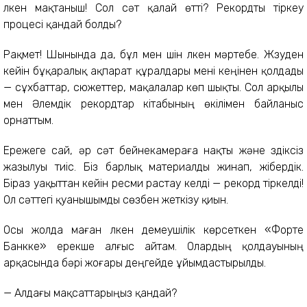
үлкен мақтаныш! Сол сәт қалай өтті? Рекордты тіркеу
процесі қандай болды?
Рақмет! Шынында да, бұл мен үшін үлкен мәртебе. Жүзуден
кейін бұқаралық ақпарат құралдары мені кеңінен қолдады
— сұхбаттар, сюжеттер, мақалалар көп шықты. Сол арқылы
мен Әлемдік рекордтар кітабының өкілімен байланыс
орнаттым.
Ережеге сай, әр сәт бейнекамераға нақты және үздіксіз
жазылуы тиіс. Біз барлық материалды жинап, жібердік.
Біраз уақыттан кейін ресми растау келді — рекорд тіркелді!
Ол сәттегі қуанышымды сөзбен жеткізу қиын.
Осы жолда маған үлкен демеушілік көрсеткен «Форте
Банкке» ерекше алғыс айтам. Олардың қолдауының
арқасында бәрі жоғары деңгейде ұйымдастырылды.
— Алдағы мақсаттарыңыз қандай?