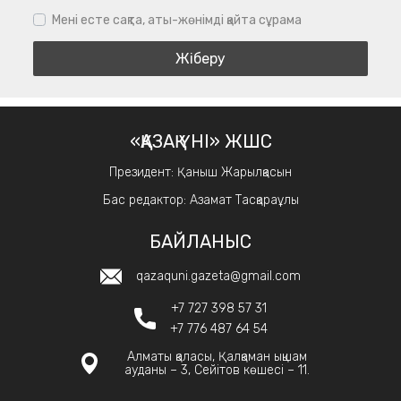
Мені есте сақта, аты-жөнімді қайта сұрама
«ҚАЗАҚ ҮНІ» ЖШС
Президент: Қаныш Жарылқасын
Бас редактор: Азамат Тасқараұлы
БАЙЛАНЫС
qazaquni.gazeta@gmail.com
+7 727 398 57 31
+7 776 487 64 54
Алматы қаласы, Қалқаман ықшам
ауданы – 3, Сейітов көшесі – 11.