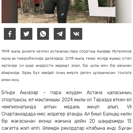
1998 жылы дүниеге келген астаналық пара спортшы Ақназар Муталипов
мұны өз тәжірибесінде дәлелдеді. 2018 жылы темір жолда жұмыс істеп
жүргенде ол ауыр өндірістік жарақат алып, бір қолы мен бір аяғынан
айырылды. Бірақ бұл жағдай оның өмірге деген құлшынысын тоқтата
алған жоқ.
Бүгінде Ақназар – пара жүзуден Астана қаласының
спортшысы, ел мақтанышы. 2024 жылы ол Таразда өткен ел
чемпионатында алтын медаль жеңіп алып, VII
Спартакиадада күміс жүлдегер атанды. Ал биыл Балқаш көлін
бір жағасынан екінші жағына дейін 20 шақырымды 13
сағатта жүзіп өтіп, Әлемдік рекордтар кітабына енді. Бұған