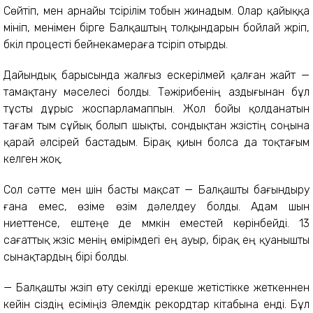
Сөйтіп, мен арнайы түсірілім тобын жинадым. Олар қайыққа
мініп, менімен бірге Балқаштың толқындарын бойлай жүріп,
бүкіл процесті бейнекамераға түсіріп отырды.
Дайындық барысында жалғыз ескерілмей қалған жайт —
тамақтану мәселесі болды. Тәжірибенің аздығынан бұл
тұсты дұрыс жоспарламаппын. Жол бойы қолданатын
тағам тым сұйық болып шықты, сондықтан жүзістің соңына
қарай әлсірей бастадым. Бірақ қиын болса да тоқтағым
келген жоқ.
Сол сәтте мен үшін басты мақсат — Балқашты бағындыру
ғана емес, өзіме өзім дәлелдеу болды. Адам шын
ниеттенсе, ештеңе де мүмкін еместей көрінбейді. 13
сағаттық жүзіс менің өмірімдегі ең ауыр, бірақ ең қуанышты
сынақтардың бірі болды.
— Балқашты жүзіп өту секілді ерекше жетістікке жеткеннен
кейін сіздің есіміңіз Әлемдік рекордтар кітабына енді. Бұл