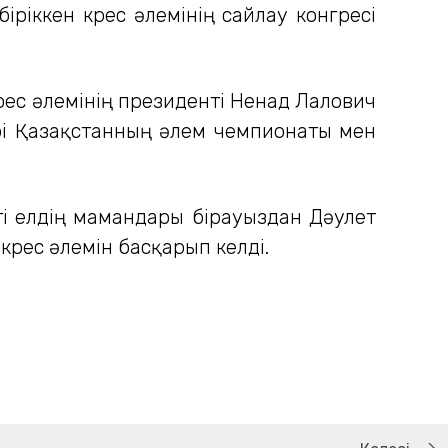
ріккен күрес әлемінің сайлау конгресі
рес әлемінің президенті Ненад Лалович
Әрі Қазақстанның әлем чемпионаты мен
еті елдің мамандары бірауыздан Дәулет
күрес әлемін басқарып келді.