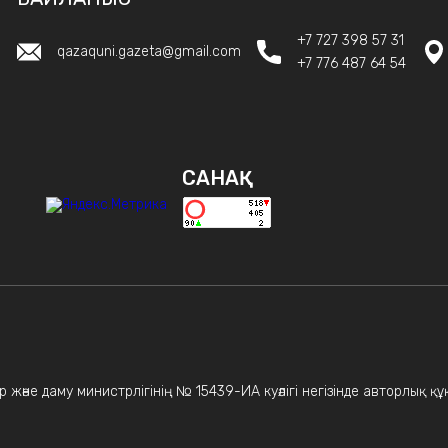
+7 727 398 57 31
qazaquni.gazeta@gmail.com
+7 776 487 64 54
САНАҚ
 және даму министрлігінің № 15439-ИА куәлігі негізінде авторлық қ