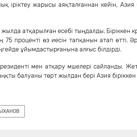
ық іріктеу жарысы аяқталғаннан кейін, Азия бі
лда атқарылған есебі тыңдалды. Біріккен кү
 75 проценті өз иесін тапқанын атап өтті. 
ңгейде ұйымдастырғанына алғыс білдірді.
президенті мен атқару мүшелері сайланды. Ж
аңқты балуаны төрт жылдан бері Азия біріккен 
ЛЫХАНОВ