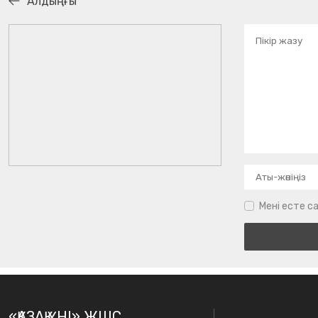
Алдыңғы
Мені есте са
«ҚАЗАҚ ҮНІ» ЖШС