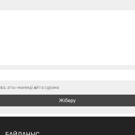
қта, аты-жөнімді қайта сұрама
БАЙЛАНЫС