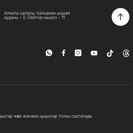
Алматы қаласы, Қалқаман ықшам
ауданы – 3, Сейітов көшесі – 11.
ұқықтар және жанама құқықтар толық сақталады.