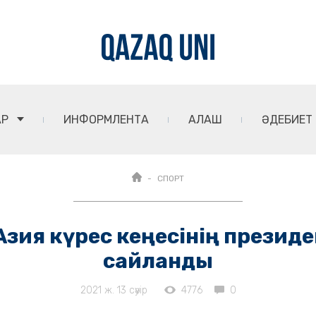
АР
ИНФОРМЛЕНТА
АЛАШ
ӘДЕБИЕТ
СПОРТ
Азия күрес кеңесінің президе
сайланды
2021 ж. 13 сәуір
4776
0