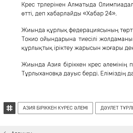
Күрес түрлерінен Алматыда Олимпиадал
өтті, деп хабарлайды «Хабар 24».
Жиында құрлық федерациясының төрт жы
Токио ойындарына тиесілі жолдаманың
құрлықтық іріктеу жарысын жоғары де
Жиында Азия біріккен күрес әлемінің 
Тұрлыхановқа дауыс берді. Еліміздің д
АЗИЯ БІРІККЕН КҮРЕС ӘЛЕМІ
ДӘУЛЕТ ТҰР