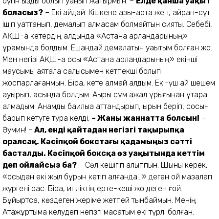
бүгін қызды болып қуанып жатырмын. –
Елде қанша уақыт
боласыз?
– Екі айдай. Кішкене қазы-қарта жеп, айран-сүт
ішіп қуаттанып, демалып алмасам болмайтын сияқты. Себебі,
АҚШ-қа кетердің алдында «Астана арландарының»
құрамында болдым. Ешқандай демалатын уақытым болған жоқ.
Мен негізі АҚШ-қа осы «Астана арландарының» екінші
маусымы аяқтала салысымен кетпекші болып
жоспарлағанмын. Бірақ, кете алмай қалдым. Екі-үш ай шешем
ауырып, қасында болдым. Ақыры сұм ажал құрығынан құтқара
алмадым. Анамды бақилыққа аттандырып, қырқын беріп, сосын
барып кетуге тура келді.
– Жаны жаннатта болсын!
–
Әумин! –
Ал, енді қайтадан негізгі тақырыпқа
оралсақ. Кәсіпқой бокстағы қадамыңыз сәтті
басталды. Кәсіпқой боксқа өз уақытында кеттім
деп ойлайсыз ба?
– Сәл кешігіп қалыппын. Шыны керек,
«осыдан екі жыл бұрын кетіп қалғанда...» деген ой мазалап
жүргені рас. Бірақ, игіліктің ерте-кеші жоқ деген ғой.
Бұйыртса, көздеген жеріме жетпей тынбаймын. Менің
Атажұртыма келудегі негізгі мақсатым екі түрлі болған.