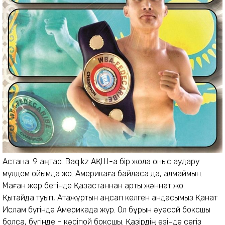
Астана. 9 қаңтар. Baq.kz АҚШ-қа бір жола қоныс аудару
мүлдем ойымда жоқ. Америкаға байласа да, қалмаймын.
Маған жер бетінде Қазақстаннан артық жәннат жоқ.
Қытайда туып, Атажұртын аңсап келген қандасымыз Қанат
Ислам бүгінде Америкада жүр. Ол бұрын әуесқой боксшы
болса, бүгінде – кәсіпқой боксшы. Қазірдің өзінде сегіз