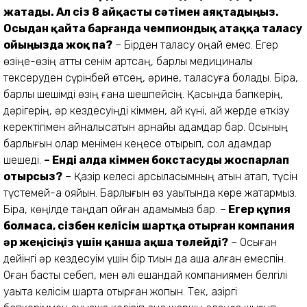
жатады. Ал сіз 8 айқасты сәтімен аяқтадыңыз.
Осыдан қайта барғанда чемпиондық атаққа таласу
ойыңызда жоқ па?
– Бірден таласу оңай емес. Егер
өзіңе-өзің қатты сенім артсаң, барлық медициналық
тексеруден сүрінбей өтсең, әрине, таласуға болады. Бірақ,
барлық шешімді өзің ғана шешпейсің. Қасыңда бапкерің,
дәрігерің, әр кездесуіңді кіммен, қай күні, қай жерде өткізу
керектігімен айналысатын арнайы адамдар бар. Осының
барлығын олар менімен кеңесе отырып, сол адамдар
шешеді.
– Енді алда кіммен бокстасуды жоспарлап
отырсыз?
– Қазір келесі қарсыласымның атын атап, түсін
түстемей-ақ қояйын. Барлығын өз уақытында көре жатармыз.
Бірақ, көңілде таңдап қойған адамымыз бар. –
Егер құпия
болмаса, сізбен келісім шартқа отырған компания
әр жеңісіңіз үшін қанша ақша төлейді?
– Осыған
дейінгі әр кездесуім үшін бір тиын да ақша алған емеспін.
Оған басты себеп, мен әлі ешқандай компаниямен белгілі
уақытқа келісім шартқа отырған жоқпын. Тек, қазіргі