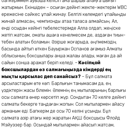
бапкеріммен ауызша келісіп қана шаршы алаңға шығып
жатырмын. Екіншіден – осыған дейінгі жекпе-жектерім WBC
ережесіне сәйкес ұпай жинау. Белгілі көлемдегі ұпайыңды
жинай алмасаң, чемпиондық атаққа таласа алмайсың. Ал,
енді осыдан кейінгі төбелестерімде Алла қолдап, жеңіске
жетіп жатсам, қомақты ақшаға кенелмесем де, аздаған тиын-
тебен алатын боламын. Әзірше жоғарыда, әңгімеміздің
басында айтып өткен Бауыржан Оспанов ағамыз Алматы
облысының боксшылары қанша жалақы алады, маған да ай
сайын сонша қаражат беріп келеді. –
Кәсіпқой
боксшылардан өз салмағыңызда кімдерді ең
мықты қарсылас деп санайсыз?
– Бұл салмақта
қарсыластарым өте көп. Барлығын танымасам да, ең
үздіктерін жақсы білемін. Әлемнің ең мықтыларының барлығы
осы салмақта өнер көрсетіп жүр. Сондықтан 70 келіге дейінгі
салмақты бекерге таңдаған жоқпын. Сол мықтылармен айқасу
арманым еді. Бапкерім де осы 70 келіні ұсынды. Бұл
салмақта қазір атағы жер жаратын АҚШ боксшысы Флойд
Мэйуэзер бар. Осындай мықтылармен айқасып жатсам,