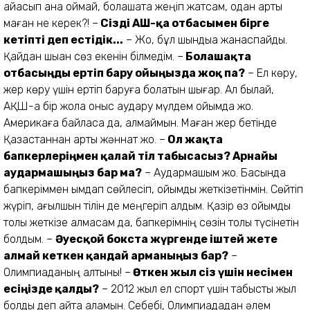
айқасып қана қоймай, болашақта жеңіп жатсам, одан артық
маған не керек?! –
Сізді АҚШ-қа отбасымен бірге
кетіпті деп естідік...
– Жоқ, бұл шындыққа жанаспайды.
Қайдан шыққан сөз екенін білмедім. –
Болашақта
отбасыңды ертіп бару ойыңызда жоқ па?
– Ел көру,
жер көру үшін ертіп баруға болатын шығар. Ал былай,
АҚШ-қа бір жола қоныс аудару мүлдем ойымда жоқ.
Америкаға байласа да, қалмаймын. Маған жер бетінде
Қазақстаннан артық жәннат жоқ. –
Ол жақта
бапкерлеріңмен қалай тіл табысасыз? Арнайы
аудармашыңыз бар ма?
– Аудармашым жоқ. Басында
бапкеріммен ымдап сөйлесіп, ойымды жеткізетінмін. Сөйтіп
жүріп, ағылшын тілін де меңгеріп қалдым. Қазір өз ойымды
толық жеткізе алмасам да, бапкерімнің сөзін толық түсінетін
болдым. –
Әуесқой бокста жүргенде іштей жете
алмай кеткен қандай арманыңыз бар?
–
Олимпиаданың алтыны! –
Өткен жыл сіз үшін несімен
есіңізде қалды?
– 2012 жыл ел спорт үшін табысты жыл
болды деп айта аламын. Себебі, Олимпиададан әлем