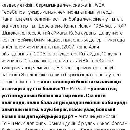
кездесу өткізіп, барлығында жеңіске жетіп, WBA
FedeCaribe тұжырымының чемпионы атанып үлгерді.
Қанаттың елге келгенін естіген бойда жеңісімен құттықтап,
әңгімеге тарттық... Дерекнама Қанат Ислам, 1984 жылы ҚХР
Шыңжаң өлкесі, Алтай аймағы, Қаба ауданында дүниеге
келген. Бейжің Олимпиадасының қола жүлдегері, Чикагода
өткен әлем чемпионатының (2007) және Азия
ойындарының (2006) қола жүлдегері. Қытайдың 10 дүркін
чемпионы. Орташа жеңіл салмақтағы WBA FedeCaribe
тұжырымының чемпионы, Нельсон промоутерлік клуб
сапында 8 жекпе-жек өткізіп барлығында да нокаутпен
жеңіске жеткен. –
Қанат кәсіпқой бокстағы алғашқы
атағыңыз құтты болсын?!
– Рахмет! –
Қуаныштың
үстіне қуаныш болып жатыр екен. Сіз елге
келгенде, келін бала алдыңыздан екінші сәбиіңізді
алып шығыпты. Бауы берік, жасы ұзақ болсын!
Есімін кім деп қойдыңыздар?
– Айтқаныңыз келсін!
Есімін Әсия деп қойдық. Осыған дейін бір ұлдың әкесі болсам,