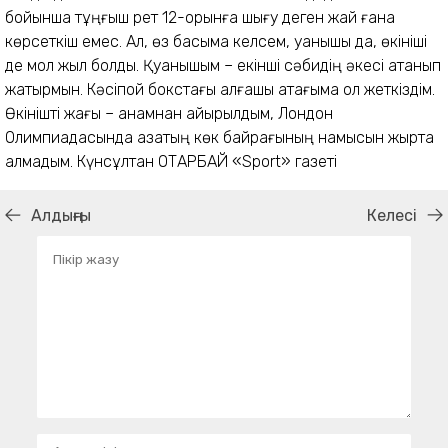
бойынша тұңғыш рет 12-орынға шығу деген жай ғана
көрсеткіш емес. Ал, өз басыма келсем, қуанышы да, өкініші
де мол жыл болды. Қуанышым – екінші сәбидің әкесі атанып
жатырмын. Кәсіпқой бокстағы алғашқы атағыма қол жеткіздім.
Өкінішті жағы – анамнан айырылдым, Лондон
Олимпиадасында қазақтың көк байрағының намысын жырта
алмадым. Күнсұлтан ОТАРБАЙ «Sport» газеті
Алдыңғы
Келесі