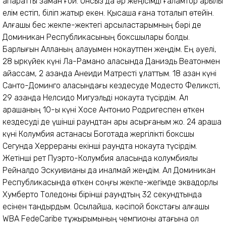
ақпараттық заман ғой. Онсыз да әр жеңісімді ғаламтор арқылы
елім естіп, біліп жатыр екен. Қысқаша ғана тоқталып өтейін.
Алғашқы бес жекпе-жектегі қарсыластарымның бәрі де
Доминикан Республикасының боксшылары болды.
Барлығын Алланың қалауымен нокаутпен жеңдім. Ең әуелі,
28 қыркүйек күні Ла-Рамано қаласында Даниэдь Веатонмен
айқассам, 2 қазанда Анеиди Матресті құлаттым. 18 қазан күні
Санто-Доминго қаласындағы кездесуде Модесто Феликсті,
29 қазанда Нелсидо Мигуэльді нокаутқа түсірдім. Ал
қарашаның 10-ы күні Хосе Антонио Родригеспен өткен
кездесуді де үшінші раундтан ары асырғаным жоқ. 24 қараша
күні Колумбия астанасы Боготада жергілікті боксшы
Сегунда Херрераны екінші раундта нокаутқа түсірдім.
Жетінші рет Пуэрто-Колумбия қаласында колумбиялық
Рейналдо Эскуивианы да қиналмай жеңдім. Ал Доминикан
Республикасында өткен соңғы жекпе-жегімде эквадорлық
Хумберто Толедоны бірінші раундтың 32 cекундтында
есінен тандырдым. Осылайша, кәсіпқой бокстағы алғашқы
WBA FedeCaribe тұжырымының чемпионы атағына қол