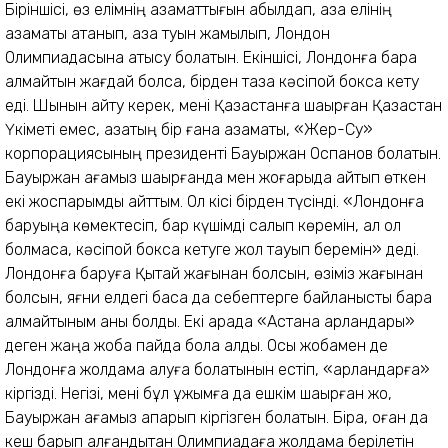
Біріншісі, өз елімнің азаматтығын қабылдап, қазақ елінің
азаматы атанып, қазақ туын жамылып, Лондон
Олимпиадасына қатысу болатын. Екіншісі, Лондонға бара
алмайтын жағдай болса, бірден таза кәсіпқой боксқа кету
еді. Шынын айту керек, мені Қазақстанға шақырған Қазақстан
Үкіметі емес, қазақтың бір ғана азаматы, «Жер-Су»
корпорациясының президенті Бауыржан Оспанов болатын.
Бауыржан ағамыз шақырғанда мен жоғарыда айтып өткен
екі жоспарымды айттым. Ол кісі бірден түсінді. «Лондонға
баруыңа көмектесіп, бар күшімді салып көремін, ал ол
болмаса, кәсіпқой боксқа кетуге жол тауып беремін» деді.
Лондонға баруға Қытай жағынан болсын, өзіміз жағынан
болсын, яғни елдегі басқа да себептерге байланысты бара
алмайтыным анық болды. Екі арада «Астана арландары»
деген жаңа жоба пайда бола қалды. Осы жобамен де
Лондонға жолдама алуға болатынын естіп, «арландарға»
кіргізді. Негізі, мені бұл ұжымға да ешкім шақырған жоқ,
Бауыржан ағамыз апарып кіргізген болатын. Бірақ, оған да
кеш барып қалғандықтан Олимпиадаға жолдама берілетін