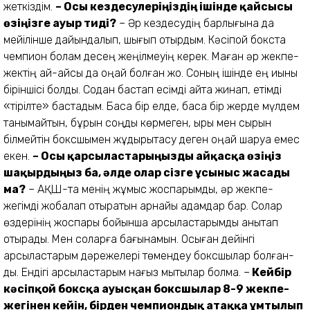
жеткіздім.
– Осы кездесулеріңіздің ішінде қайсысы
өзіңізге ауыр тиді?
– Әр кездесудің барлығына да
мейілінше дайындалып, шығып отырдым. Кәсіпқой бокста
чемпион болам десең жеңілмеуің керек. Маған әр жекпе-
жектің қай-қайсы да оңай болған жоқ. Соның ішінде ең қиыны
біріншісі болды. Содан бастап есімді қайта жинап, етімді
«тірілте» бастадым. Басқа бір елде, басқа бір жерде мүлдем
танымайтын, бұрын соңды көрмеген, қыры мен сырын
білмейтін боксшымен жұдырықтасу деген оңай шаруа емес
екен.
– Осы қарсыластарыңызды айқасқа өзіңіз
шақырдыңыз ба, әлде олар сізге ұсыныс жасады
ма?
– АҚШ-та менің жұмыс жоспарымды, әр жекпе-
жегімді жобалап отыратын арнайы адамдар бар. Солар
өздерінің жоспары бойынша қарсыластарымды анықтап
отырады. Мен соларға бағынамын. Осыған дейінгі
қарсыластарым дәрежелері төмендеу боксшылар болған-
ды. Ендігі қарсыластарым нағыз мықтылар болмақ. –
Кейбір
кәсіпқой боксқа ауысқан боксшылар 8-9 жекпе-
жегінен кейін, бірден чемпиондық атаққа ұмтылып