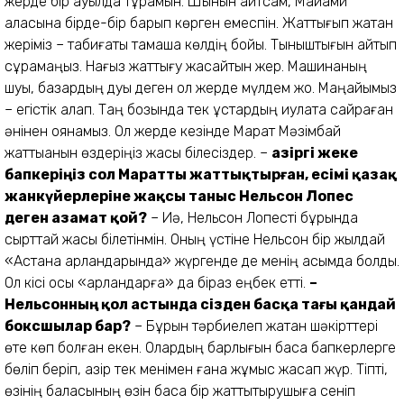
жерде бір ауылда тұрамын. Шынын айтсам, Майами
қаласына бірде-бір барып көрген емеспін. Жаттығып жатқан
жеріміз – табиғаты тамаша көлдің бойы. Тыныштығын айтып
сұрамаңыз. Нағыз жаттығу жасайтын жер. Машинаның
шуы, базардың дуы деген ол жерде мүлдем жоқ. Маңайымыз
– егістік алқап. Таң бозында тек құстардың қиқулата сайраған
әнінен оянамыз. Ол жерде кезінде Марат Мәзімбай
жаттыққанын өздеріңіз жақсы білесіздер. –
Қазіргі жеке
бапкеріңіз сол Маратты жаттықтырған, есімі қазақ
жанкүйерлеріне жақсы таныс Нельсон Лопес
деген азамат қой?
– Иә, Нельсон Лопесті бұрында
сырттай жақсы білетінмін. Оның үстіне Нельсон бір жылдай
«Астана арландарында» жүргенде де менің қасымда болды.
Ол кісі осы «арландарға» да біраз еңбек етті.
–
Нельсонның қол астында сізден басқа тағы қандай
боксшылар бар?
– Бұрын тәрбиелеп жатқан шәкірттері
өте көп болған екен. Олардың барлығын басқа бапкерлерге
бөліп беріп, қазір тек менімен ғана жұмыс жасап жүр. Тіпті,
өзінің баласының өзін басқа бір жаттықтырушыға сеніп