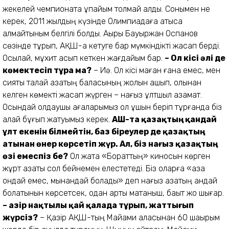
жекелей чемпионатқа ұпайым толмай қалды. Сонымен не
керек, 2011 жылдың күзінде Олимпиадаға қатыса
алмайтыным белгілі болды. Ақыры Бауыржан Оспанов
сөзінде тұрып, АҚШ-қа кетуге бар мүмкіндікті жасап берді.
Осылай, мұхит асып кеткен жағдайым бар.
– Ол кісі әлі де
көмектесіп тұра ма?
– Иә. Ол кісі маған ғана емес, мен
сияқты талай қазақтың баласының жолын ашып, қолынан
келген көмекті жасап жүрген – нағыз ұлтшыл азамат.
Осындай қолдаушы ағаларымыз қол ұшын беріп тұрғанда біз
қалай бұғып жатуымыз керек.
АҚШ-та қазақтың қандай
ұлт екенін білмейтін, баз біреулер де қазақтың
атынан өнер көрсетіп жүр. Ал, біз нағыз қазақтың
өзі емеспіз бе?
Ол жақта «Бораттың» киносын көрген
жұрт қазақты сол бейнемен елестетеді. Біз оларға «қазақ
ондай емес, мынандай болады» деп нағыз қазақтың қандай
болатынын көрсетсек, одан артық мақтаныш, бақыт жоқ шығар.
– Қазір нақтылы қай қалада тұрып, жаттығып
жүрсіз?
– Қазір АҚШ-тың Майами қаласынан 60 шақырым