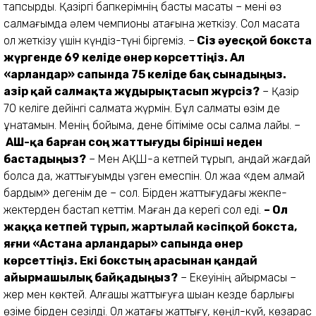
тапсырды. Қазіргі бапкерімнің басты мақсаты – мені өз
салмағымда әлем чемпионы атағына жеткізу. Сол мақсатқа
қол жеткізу үшін күндіз-түні біргеміз. –
Сіз әуесқой бокста
жүргенде 69 келіде өнер көрсеттіңіз. Ал
«арландар» сапында 75 келіде бақ сынадыңыз.
Қазір қай салмақта жұдырықтасып жүрсіз?
– Қазір
70 келіге дейінгі салмақта жүрмін. Бұл салмақты өзім де
ұнатамын. Менің бойыма, дене бітіміме осы салмақ лайық. –
АҚШ-қа барған соң жаттығуды бірінші неден
бастадыңыз?
– Мен АҚШ-қа кетпей тұрып, қандай жағдай
болса да, жаттығуымды үзген емеспін. Ол жаққа «дем алмай
бардым» дегенім де – сол. Бірден жаттығудағы жекпе-
жектерден бастап кеттім. Маған да керегі сол еді.
– Ол
жаққа кетпей тұрып, жартылай кәсіпқой бокста,
яғни «Астана арландары» сапында өнер
көрсеттіңіз. Екі бокстың арасынан қандай
айырмашылық байқадыңыз?
– Екеуінің айырмасы –
жер мен көктей. Алғашқы жаттығуға шыққан кезде барлығы
өзіме бірден сезілді. Ол жақтағы жаттығу, көңіл-күй, көзқарас