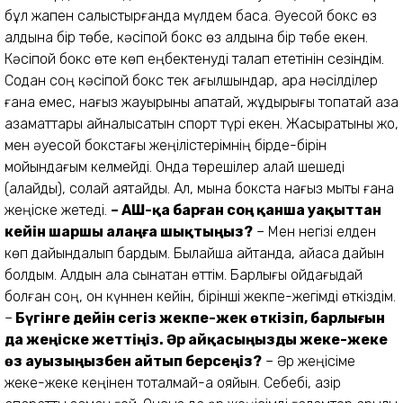
бұл жақпен салыстырғанда мүлдем басқа. Әуесқой бокс өз
алдына бір төбе, кәсіпқой бокс өз алдына бір төбе екен.
Кәсіпқой бокс өте көп еңбектенуді талап ететінін сезіндім.
Содан соң кәсіпқой бокс тек ағылшындар, қара нәсілділер
ғана емес, нағыз жауырыны қақпақтай, жұдырығы тоқпақтай қазақ
азаматтары айналысатын спорт түрі екен. Жасыратыны жоқ,
мен әуесқой бокстағы жеңілістерімнің бірде-бірін
мойындағым келмейді. Онда төрешілер қалай шешеді
(қалайды), солай аяқтайды. Ал, мына бокста нағыз мықты ғана
жеңіске жетеді.
– АҚШ-қа барған соң қанша уақыттан
кейін шаршы алаңға шықтыңыз?
– Мен негізі елден
көп дайындалып бардым. Былайша айтқанда, айқасқа дайын
болдым. Алдын ала сынақтан өттім. Барлығы ойдағыдай
болған соң, он күннен кейін, бірінші жекпе-жегімді өткіздім.
–
Бүгінге дейін сегіз жекпе-жек өткізіп, барлығын
да жеңіске жеттіңіз. Әр айқасыңызды жеке-жеке
өз ауызыңызбен айтып берсеңіз?
– Әр жеңісіме
жеке-жеке кеңінен тоқталмай-ақ қояйын. Себебі, қазір