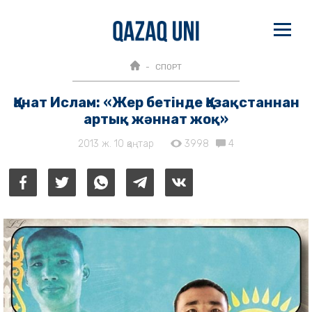
СПОРТ
Қанат Ислам: «Жер бетінде Қазақстаннан
артық жәннат жоқ»
2013 ж. 10 қаңтар
3998
4