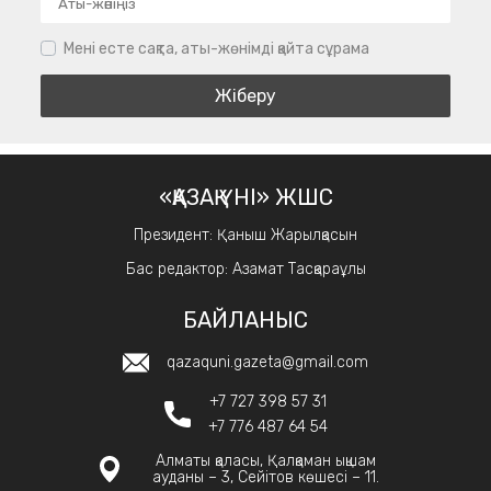
Мені есте сақта, аты-жөнімді қайта сұрама
«ҚАЗАҚ ҮНІ» ЖШС
Президент: Қаныш Жарылқасын
Бас редактор: Азамат Тасқараұлы
БАЙЛАНЫС
qazaquni.gazeta@gmail.com
+7 727 398 57 31
+7 776 487 64 54
Алматы қаласы, Қалқаман ықшам
ауданы – 3, Сейітов көшесі – 11.