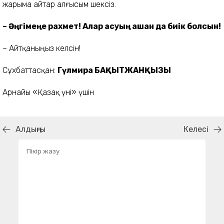
жарыма айтар алғысым шексіз.
– Әңгімеңе рахмет! Алар асуың қашан да биік болсын!
– Айтқаныңыз келсін!
Сұхбаттасқан:
Гүлмира БАҚЫТЖАНҚЫЗЫ
Арнайы «Қазақ үні» үшін
Алдыңғы
Келесі