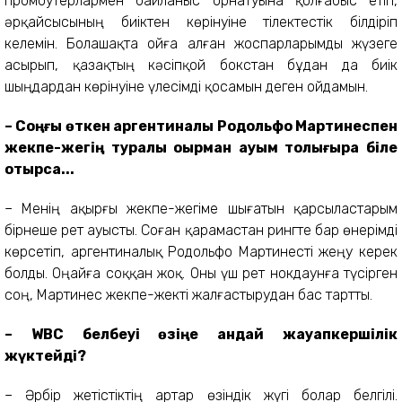
промоутерлармен байланыс орнатуына қолғабыс етіп,
әрқайсысының биіктен көрінуіне тілектестік білдіріп
келемін. Болашақта ойға алған жоспарларымды жүзеге
асырып, қазақтың кәсіпқой бокстан бұдан да биік
шыңдардан көрінуіне үлесімді қосамын деген ойдамын.
– Соңғы өткен аргентиналық Родольфо Мартинеспен
жекпе-жегің туралы оқырман қауым толығырақ біле
отырса...
– Менің ақырғы жекпе-жегіме шығатын қарсыластарым
бірнеше рет ауысты. Соған қарамастан рингте бар өнерімді
көрсетіп, аргентиналық Родольфо Мартинесті жеңу керек
болды. Оңайға соққан жоқ. Оны үш рет нокдаунға түсірген
соң, Мартинес жекпе-жекті жалғастырудан бас тартты.
– WBC белбеуі өзіңе қандай жауапкершілік
жүктейді?
– Әрбір жетістіктің артар өзіндік жүгі болар белгілі.