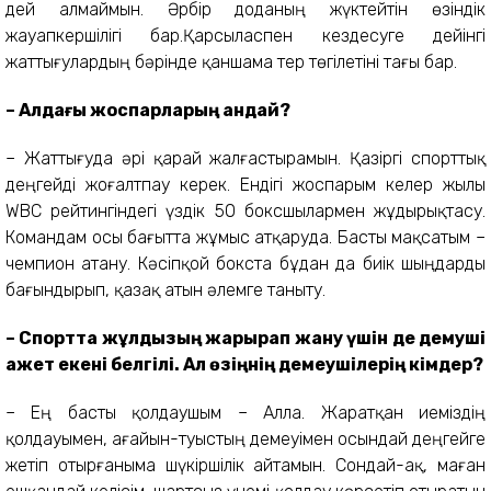
дей алмаймын. Әрбір доданың жүктейтін өзіндік
жауапкершілігі бар.Қарсыласпен кездесуге дейінгі
жаттығулардың бәрінде қаншама тер төгілетіні тағы бар.
– Алдағы жоспарларың қандай?
– Жаттығуда әрі қарай жалғастырамын. Қазіргі спорттық
деңгейді жоғалтпау керек. Ендігі жоспарым келер жылы
WBC рейтингіндегі үздік 50 боксшылармен жұдырықтасу.
Командам осы бағытта жұмыс атқаруда. Басты мақсатым –
чемпион атану. Кәсіпқой бокста бұдан да биік шыңдарды
бағындырып, қазақ атын әлемге таныту.
– Спортта жұлдызың жарқырап жану үшін де демуші
қажет екені белгілі. Ал өзіңнің демеушілерің кімдер?
– Ең басты қолдаушым – Алла. Жаратқан иеміздің
қолдауымен, ағайын-туыстың демеуімен осындай деңгейге
жетіп отырғаныма шүкіршілік айтамын. Сондай-ақ, маған