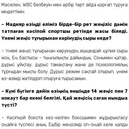
Мәселен, WBC белбеуін мен әрбір төрт айда қорғап тұруға
міндеттімін.
– Мадияр өзіңді еліміз бірде-бір рет жеңіліс дәмін
татпаған кәсіпқой спортшы ретінде жақсы біледі.
Үнемі жеңіс тұғырынан көрінудің сыры неде?
– Үнемі жеңіс тұғырынан көруінудің ешқандай құпия сыры
жоқ. Ең бастысы – тыңғылықты дайындық. Сонымен қатар,
дұрыс ұйқтау, дұрыс тамақтану және де психологиялық
тұрғыдан мықты болу. Дұрыс режим сақтай отырып, үнемі
өз-өзімді жетілдіріп отыруға тырысамын.
– Күні бүгінге дейін өзіңнің еншіңде 14 жеңіс пен 7
нокаут бар екені белгілі. Қай жеңісің саған қиындыққа
түсті?
– Кәсіпқой бокста кез-келген боксшымен жұдырықтасу
оңайға түспесі анық. Ешбір жеңісімді оп-оңай келе қалды