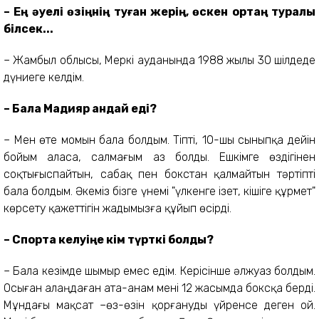
– Ең әуелі өзіңнің туған жерің, өскен ортаң туралы
білсек...
– Жамбыл облысы, Меркі ауданында 1988 жылы 30 шілдеде
дүниеге келдім.
– Бала Мадияр қандай еді?
– Мен өте момын бала болдым. Тіпті, 10-шы сыныпқа дейін
бойым аласа, салмағым аз болды. Ешкімге өздігінен
соқтығыспайтын, сабақ пен бокстан қалмайтын тәртіпті
бала болдым. Әкеміз бізге үнемі "үлкенге ізет, кішіге құрмет"
көрсету қажеттігін жадымызға құйып өсірді.
– Спортқа келуіңе кім түрткі болды?
– Бала кезімде шымыр емес едім. Керісінше әлжуаз болдым.
Осыған алаңдаған ата-анам мені 12 жасымда боксқа берді.
Мұндағы мақсат –өз-өзін қорғануды үйренсе деген ой.