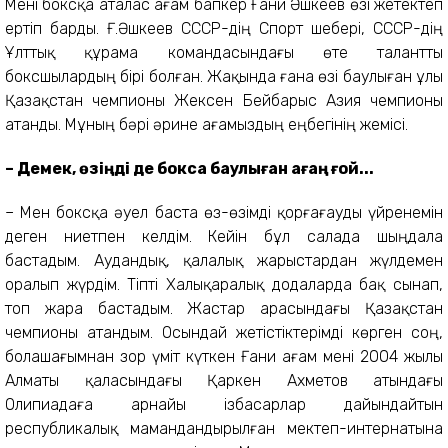
Мені боксқа аталас ағам бапкер Ғани Әшкеев өзі жетектеп
ертіп барды. Ғ.Әшкеев СССР-дің Спорт шебері, СССР-дің
Ұлттық құрама командасындағы өте талантты
боксшылардың бірі болған. Жақында ғана өзі баулыған ұлы
Қазақстан чемпионы Жексен Бейбарыс Азия чемпионы
атанды. Мұның бәрі әрине ағамыздың еңбегінің жемісі.
– Демек, өзіңді де боксқа баулыған ағаң ғой...
– Мен боксқа әуел баста өз-өзімді қорғағауды үйренемін
деген ниетпен келдім. Кейін бұл салада шыңдала
бастадым. Аудандық, қалалық жарыстардан жүлдемен
оралып жүрдім. Тіпті Халықаралық додаларда бақ сынап,
топ жара бастадым. Жастар арасындағы Қазақстан
чемпионы атандым. Осындай жетістіктерімді көрген соң,
болашағымнан зор үміт күткен Ғани ағам мені 2004 жылы
Алматы қаласындағы Қаркен Ахметов атындағы
Олипиадаға арнайы ізбасарлар дайындайтын
республикалық мамандандырылған мектеп-интернатына