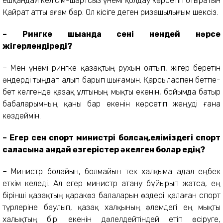
ешқандай келісім-шартсыз үнемі қолдау көрсетіп отыратын
Қайрат атты ағам бар. Ол кісіге деген ризашылығым шексіз.
– Рингке шыққанда сені нендей нәрсе
жігерлендіреді?
– Мен үнемі рингке қазақтың рухын оятып, жігер беретін
әндерді тыңдап алып барып шығамын. Қарсыласпен бетпе-
бет келгенде қазақ ұлтының мықты екенін, бойымда батыр
бабаларымның қаны бар екенін көрсетіп жеңуді ғана
көздеймін.
– Егер сен спорт министрі болсаң,еліміздегі спорт
саласына қандай өзгерістер әкелген болар едің?
– Министр болайын, болмайын тек халқыма адал еңбек
еткім келеді. Ал егер министр атану бұйырып жатса, ең
бірінші қазақтың қаракөз балаларын өздері қалаған спорт
түрлеріне баулып, қазақ халқының әлемдегі ең мықты
халықтың бірі екенін дәлелдейтіндей етіп өсіруге,