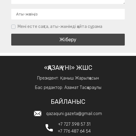
Мені есте сақта, аты-жөнімді қайта сұрама
«ҚАЗАҚ ҮНІ» ЖШС
Президент: Қаныш Жарылқасын
Бас редактор: Азамат Тасқараұлы
БАЙЛАНЫС
qazaquni.gazeta@gmail.com
+7 727 398 57 31
+7 776 487 64 54