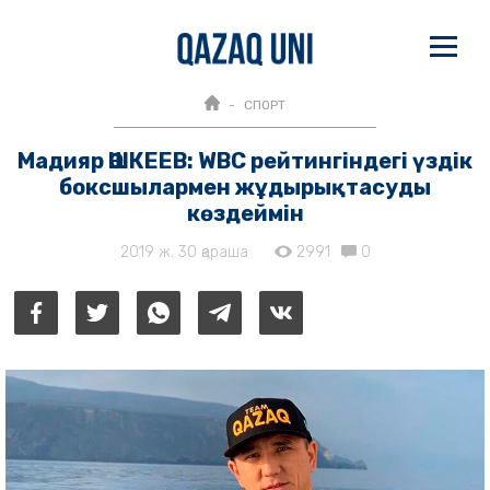
СПОРТ
Мадияр ӘШКЕЕВ: WBC рейтингіндегі үздік
боксшылармен жұдырықтасуды
көздеймін
2019 ж. 30 қараша
2991
0