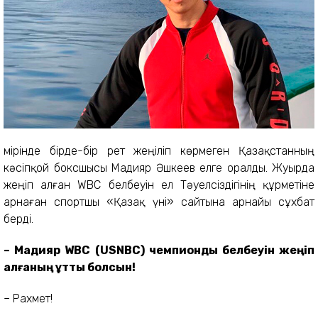
Өмірінде бірде-бір рет жеңіліп көрмеген Қазақстанның
кәсіпқой боксшысы Мадияр Әшкеев елге оралды. Жуырда
жеңіп алған WBC белбеуін ел Тәуелсіздігінің құрметіне
арнаған спортшы «Қазақ үні» сайтына арнайы сұхбат
берді.
– Мадияр WBC (USNBC) чемпиондық белбеуін жеңіп
алғаның құтты болсын!
– Рахмет!