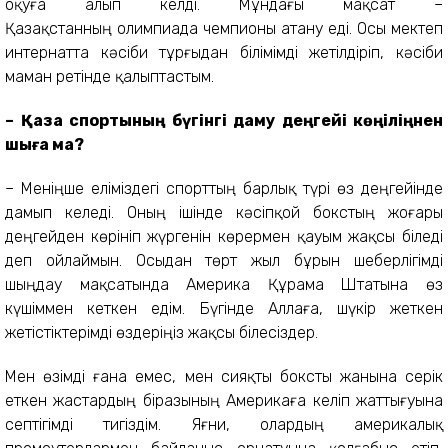
оқуға алып келді. Мұндағы мақсат –
Қазақстанның олимпиада чемпионы атану еді. Осы мектеп
интернатта кәсіби тұрғыдан білімімді жетілдіріп, кәсіби
маман ретінде қалыптастым.
– Қазақ спортының бүгінгі даму деңгейі көңіліңнен
шыға ма?
– Меніңше еліміздегі спорттың барлық түрі өз деңгейінде
дамып келеді. Оның ішінде кәсіпқой бокстың жоғары
деңгейден көрініп жүргенін көрермен қауым жақсы біледі
деп ойлаймын. Осыдан төрт жыл бұрын шеберлігімді
шыңдау мақсатында Америка Құрама Штатына өз
күшіммен кеткен едім. Бүгінде Аллаға, шүкір жеткен
жетістіктерімді өздеріңіз жақсы білесіздер.
Мен өзімді ғана емес, мен сияқты боксты жанына серік
еткен жастардың біразының Америкаға келіп жаттығуына
септігімді тигіздім. Яғни, олардың америкалық