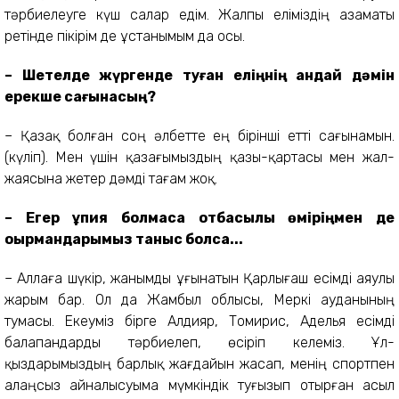
тәрбиелеуге күш салар едім. Жалпы еліміздің азаматы
ретінде пікірім де ұстанымым да осы.
– Шетелде жүргенде туған еліңнің қандай дәмін
ерекше сағынасың?
– Қазақ болған соң әлбетте ең бірінші етті сағынамын.
(күліп). Мен үшін қазағымыздың қазы-қартасы мен жал-
жаясына жетер дәмді тағам жоқ.
– Егер құпия болмаса отбасылық өміріңмен де
оқырмандарымыз таныс болса...
– Аллаға шүкір, жанымды ұғынатын Қарлығаш есімді аяулы
жарым бар. Ол да Жамбыл облысы, Меркі ауданының
тумасы. Екеуміз бірге Алдияр, Томирис, Аделья есімді
балапандарды тәрбиелеп, өсіріп келеміз. Ұл-
қыздарымыздың барлық жағдайын жасап, менің спортпен
алаңсыз айналысуыма мүмкіндік туғызып отырған асыл