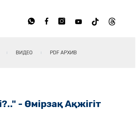
ВИДЕО
PDF АРХИВ
.." - Өмірзақ Ақжігіт