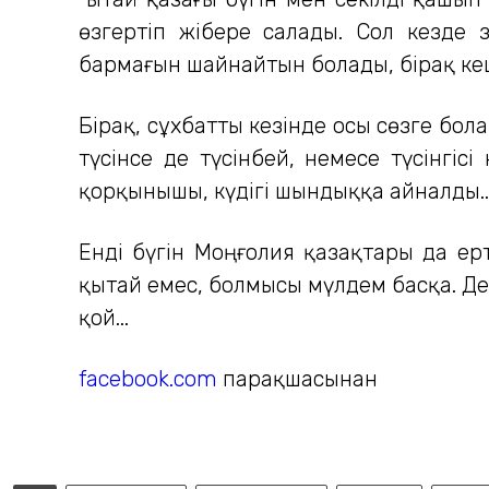
өзгертіп жібере салады. Сол кезде 
бармағын шайнайтын болады, бірақ кеш
Бірақ, сұхбатты кезінде осы сөзге бо
түсінсе де түсінбей, немесе түсінгі
қорқынышы, күдігі шындыққа айналды..
Енді бүгін Моңғолия қазақтары да ерт
қытай емес, болмысы мүлдем басқа. Дес
қой...
facebook.com
парақшасынан