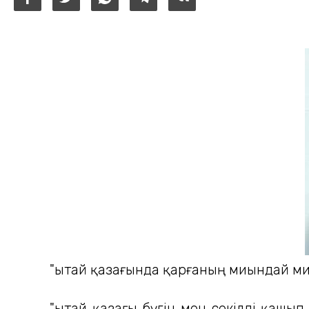
"Қытай қазағында қарғаның миындай ми 
"Қытай қазағы бүгін мен секілді қашы