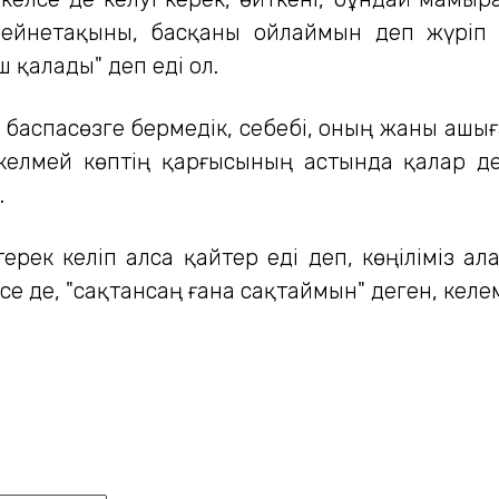
зейнетақыны, басқаны ойлаймын деп жүріп 
 қалады" деп еді ол.
ла баспасөзге бермедік, себебі, оның жаны аш
сі келмей көптің қарғысының астында қалар д
.
ерек келіп алса қайтер еді деп, көңіліміз а
е де, "сақтансаң ғана сақтаймын" деген, келе