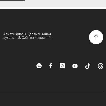
Алматы қаласы, Қалқаман ықшам
ауданы – 3, Сейітов көшесі – 11.