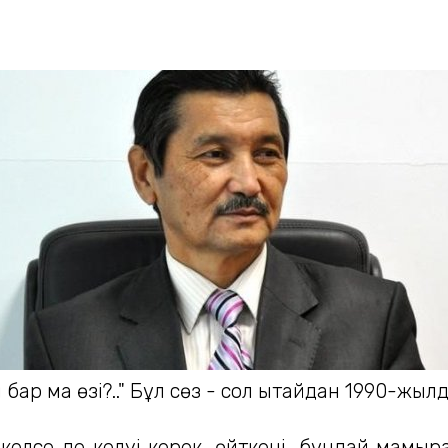
бар ма өзі?.." Бұл сөз - сол Қытайдан 1990-жыл
п келсе де келуі керек, өйткені, бұндай мам