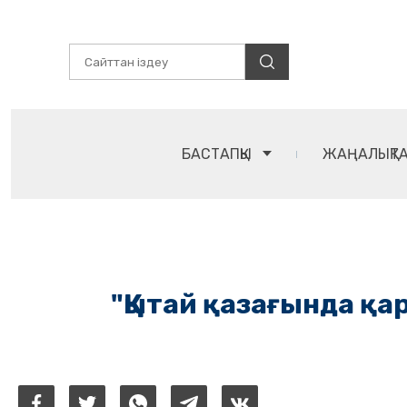
БАСТАПҚЫ
ЖАҢАЛЫҚТ
"Қытай қазағында қар