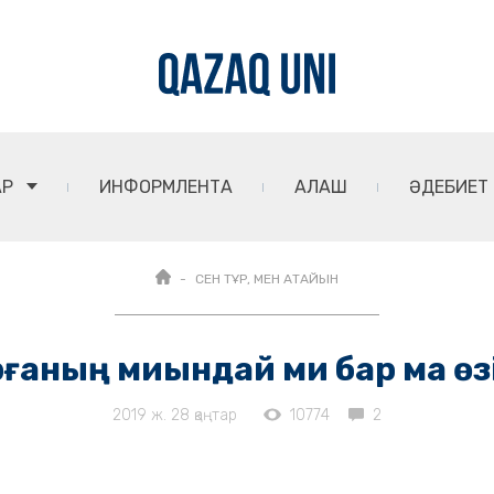
АР
ИНФОРМЛЕНТА
АЛАШ
ӘДЕБИЕТ
СЕН ТҰР, МЕН АТАЙЫН
ғаның миындай ми бар ма өзі?
2019 ж. 28 қаңтар
10774
2