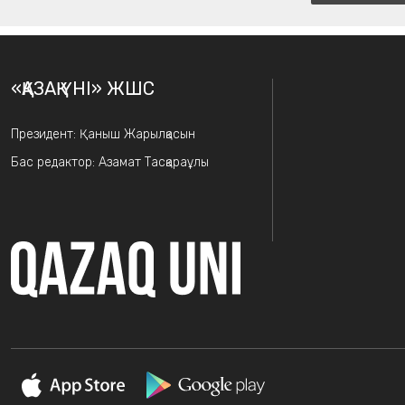
«ҚАЗАҚ ҮНІ» ЖШС
Президент: Қаныш Жарылқасын
Бас редактор: Азамат Тасқараұлы