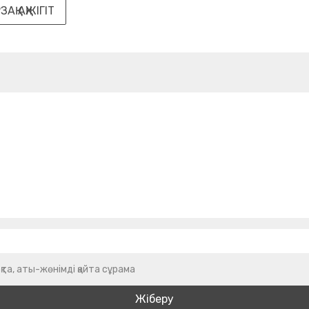
ЗАҚ АҚЖІГІТ
қта, аты-жөнімді қайта сұрама