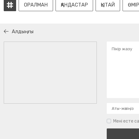
ОРАЛМАН
ҚАНДАСТАР
ҚЫТАЙ
ӨМІР
Алдыңғы
Мені есте са