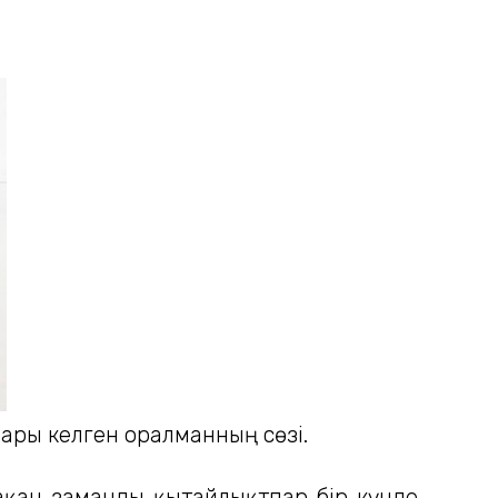
дары келген оралманның сөзі.
ырақан заманды қытайлықтпар бір күнде