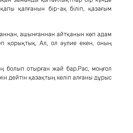
қапы қалғанын бір-ақ біліп, қазағым
ығаннан, ашынғаннан айтқанын көп адам
еп қорықтық. Ал, ол әулие екен, оның
лаң болып отырған жай бар.Рас, моңғол
мін дейтін қазақтың келіп алғаны дұрыс