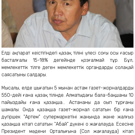
Елдің ақпарат кеңістігіндегі қазақ тілінің үлесі соңғы осы ғасыр
басталғалы 15-18% деңгейінде қозғалмай тұр. Бұл,
мемлекеттік тілге деген мемлекеттік органдардың солақай
саясатының салдары.
Мысалы, елде шығатын 5 мыңнан астам газет-жорналдардың
550-дейі ғана қазақ тілінде. Алматыдағы бала-бақшаның 10
пайыздайы ғана қазақша... Астананың да оңып тұрғаны
шамалы. Онда қазақша газет-жорнал сататын бір ғана
дүңгіршек "Артем" супермаркетінің жанында және жалғыз
қазақша кітап сататын
"Абай" дүкені оң жағалауда. Есесіне
Президент мәдени Орталығына (Сол жағалауда) кітап