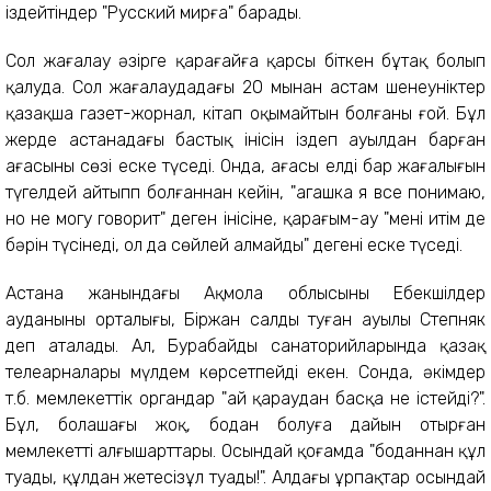
іздейтіндер "Русский мирға" барады.
Сол жағалау әзірге қарағайға қарсы біткен бұтақ болып
қалуда. Сол жағалаудадағы 20 мыңнан астам шенеуніктер
қазақша газет-жорнал, кітап оқымайтын болғаны ғой. Бұл
жерде астанадағы бастық інісін іздеп ауылдан барған
ағасының сөзі еске түседі. Онда, ағасы елдің бар жағалығын
түгелдей айтыпп болғаннан кейін, "агашка я все понимаю,
но не могу говорит" деген інісіне, қарағым-ау "менің итім де
бәрін түсінеді, ол да сөйлей алмайды" дегені еске түседі.
Астана жанындағы Ақмола облысының Еңбекшілдер
ауданының орталығы, Біржан салдың туған ауылы Степняк
деп аталады. Ал, Бурабайдың санаторийларында қазақ
телеарналары мүлдем көрсетпейді екен. Сонда, әкімдер
т.б. мемлекеттік органдар "ай қараудан басқа не істейді?".
Бұл, болашағы жоқ, бодан болуға дайын отырған
мемлекеттің алғышарттары. Осындай қоғамда "боданнан құл
туады, құлдан жетесізұл туады!". Алдағы ұрпақтар осындай