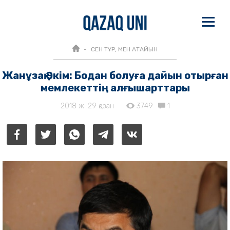
СЕН ТҰР, МЕН АТАЙЫН
Жанұзақ Әкім: Бодан болуға дайын отырған
мемлекеттің алғышарттары
2018 ж. 29 қазан
3749
1