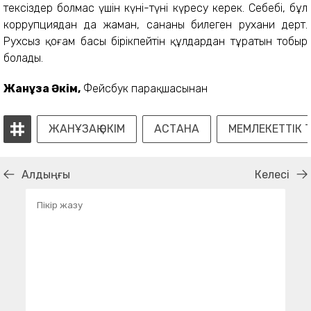
тексіздер болмас үшін күні-түні күресу керек. Себебі, бұл
коррупциядан да жаман, сананы билеген рухани дерт.
Рухсыз қоғам басы бірікпейтін құлдардан тұратын тобыр
болады.
Жанұзақ Әкім,
Фейсбук парақшасынан
ЖАНҰЗАҚ ӘКІМ
АСТАНА
МЕМЛЕКЕТТІК Т
Алдыңғы
Келесі