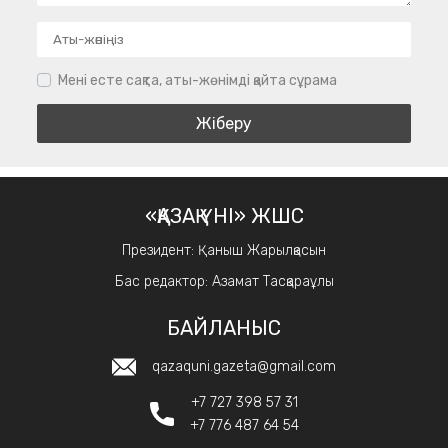
Мені есте сақта, аты-жөнімді қайта сұрама
«ҚАЗАҚ ҮНІ» ЖШС
Президент: Қаныш Жарылқасын
Бас редактор: Азамат Тасқараұлы
БАЙЛАНЫС
qazaquni.gazeta@gmail.com
+7 727 398 57 31
+7 776 487 64 54