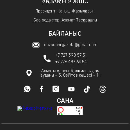
«ҚАЗАҚ ҮНІ» ЖШС
Президент: Қаныш Жарылқасын
Бас редактор: Азамат Тасқараұлы
БАЙЛАНЫС
qazaquni.gazeta@gmail.com
+7 727 398 57 31
+7 776 487 64 54
Алматы қаласы, Қалқаман ықшам
ауданы – 3, Сейітов көшесі – 11.
САНАҚ