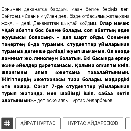
Сонымен деканатқа бардым, маған бөлме беріңіз деп.
Сөйтсем: «Саған кім үйлен деді, бізде отбасылық жатақхана
жоқ», – деді. Деканаттан шықпай қойдым.
Олар маған:
«Қай қабатта бос бөлме болады, сол қабаттың еден
жуушысы боласың», – деп шарт қойды. Сонымен
таңертең 6-да тұрамын, студенттер ұйқыларынан
тұрамыз дегенше дәлізді жуып шығамын. Ол кезде
ламинат жоқ, линолеум болатын. Екі басында ерлер
және әйелдер дәретханасы. Қолыма қолғапты киіп,
шлангыны алып әжетхана тазалайтынмын.
Жігіттердің әжетханасы таза болады, қыздардікі
өте нашар. Сағат 7-де студенттер ұйқыларынан
тұрып жатқанда, мен шайімді ішіп, сабаққа кетіп
қалатынмын
»,- деп еске алды Нұртас Айдарбеков.
ҚАЙРАТ НҰРТАС
НҰРТАС АЙДАРБЕКОВ