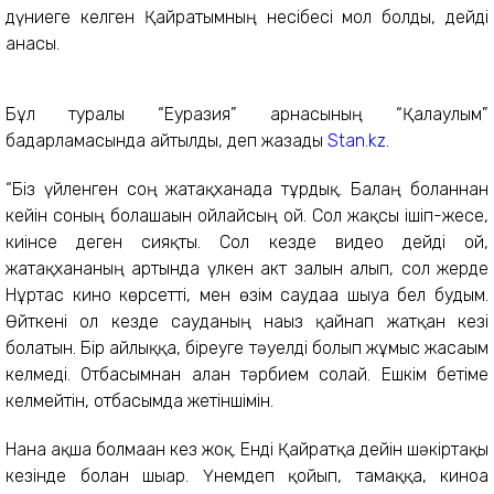
дүниеге келген Қайратымның несібесі мол болды, дейді
анасы.
Бұл туралы “Еуразия” арнасының “Қалаулым”
бағдарламасында айтылды, деп жазады
Stan.kz.
“Біз үйленген соң жатақханада тұрдық. Балаң болғаннан
кейін соның болашағын ойлайсың ғой. Сол жақсы ішіп-жесе,
киінсе деген сияқты. Сол кезде видео дейді ғой,
жатақхананың артында үлкен акт залын алып, сол жерде
Нұртас кино көрсетті, мен өзім саудаға шығуға бел будым.
Өйткені ол кезде сауданың нағыз қайнап жатқан кезі
болатын. Бір айлыққа, біреуге тәуелді болып жұмыс жасағым
келмеді. Отбасымнан алған тәрбием солай. Ешкім бетіме
келмейтін, отбасымда жетіншімін.
Нанға ақша болмаған кез жоқ. Енді Қайратқа дейін шәкіртақы
кезінде болған шығар. Үнемдеп қойып, тамаққа, киноға