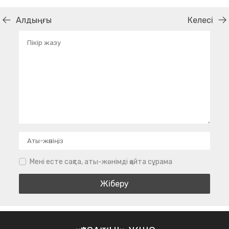
Алдыңғы
Келесі
Мені есте сақта, аты-жөнімді қайта сұрама