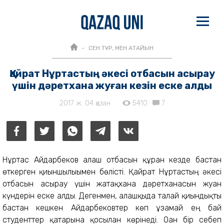
СЕН ТҰР, МЕН АТАЙЫН
Қайрат Нұртастың әкесі отбасын асырау
үшін дәретхана жуған кезін еске алды
2017 ж. 04 қазан
5410
7
Нұртас Айдарбеков алғаш отбасын құрған кезде бастан
өткерген қиыншылығымен бөлісті. Қайрат Нұртастың әкесі
отбасын асырау үшін жатақхана дәретханасын жуған
күндерін еске алды. Дегенмен, алғашқыда талай қиындықты
бастан кешкен Айдарбековтер көп ұзамай ең бай
студенттер қатарына қосылған көрінеді. Оған бір себеп