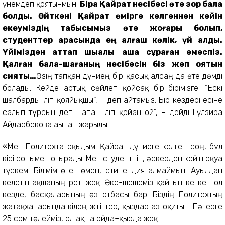
үнемдеп қоятынмын.
Бірақ Қайрат несібесі өте зор бала
болды. Өйткені Қайрат өмірге келгеннен кейін
екеуміздің табысымыз өте жоғары болып,
студенттер арасында ең алғаш көлік, үй алдық.
Үйімізден аттап шыққалы ақша сұраған емеспіз.
Қалған бала-шағаның несібесін біз жеп қоятын
сияқты…
Өзің тапқан дүниең бір қасық алсаң да өте дәмді
болады. Кейде артық сөйлеп қойсақ бір-бірімізге: “Ескі
шалбарды іліп қояйықшы”, – деп айтамыз. Бір кездері есіне
салып тұрсын деп шапан іліп қойған ғой”, – дейді Гүлзира
Айдарбекова ағынан жарылып.
«Мен Политехта оқыдым. Қайрат дүниеге келген соң, бұл
кісі сонымен отырады. Мен студентпін, әскерден кейін оқуға
түскем. Білімім өте төмен, стипендия алмаймын. Ауылдан
келетін ақшаның реті жоқ. Әке-шешеміз қайтып кеткен ол
кезде, басқаларының өз отбасы бар. Біздің Политехтың
жатақханасында кілең жігіттер, қыздар аз оқитын. Пәтерге
25 сом төлейміз, ол ақша ойда–қырда жоқ.