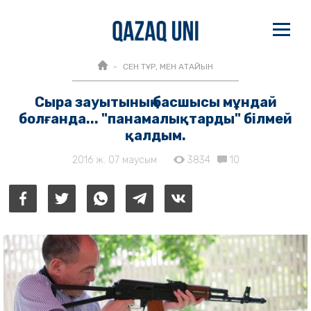
СЕН ТҰР, МЕН АТАЙЫН
Сыра зауытының басшысы мұндай
болғанда... "панамалықтарды" білмей
қалдым.
2016 ж. 07 маусым
3834
10