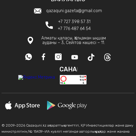
qazaquni.gazeta@gmail.com
+7 727 398 57 31
+7 776 487 64 54
Алматы қаласы, Қалқаман ықшам
ауданы – 3, Сейітов көшесі – 11.
САНАҚ
© 2009-2026 Qazaquni.kz ақпараттық агенттігі, ҚР Инвестициялар және даму
министрлігінің № 15439-ИА куәлігі негізінде авторлық құқықтар және жанама