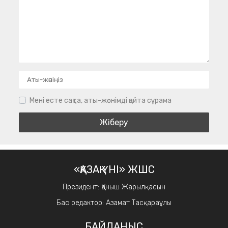
Мені есте сақта, аты-жөнімді қайта сұрама
«ҚАЗАҚ ҮНІ» ЖШС
Президент: Қаныш Жарылқасын
Бас редактор: Азамат Тасқараұлы
БАЙЛАНЫС