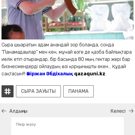
Сыра шығаратын адам анандай зор болғанда, сонда
"Панамадағылар" мен кен, мұнай өзге де қазба байлықтарға
иелік етіп отырғандар, бір басында 80 мың гектар жері бар
бизнесмендерді ойлаудың өзі қорқынышты екен... Құдай
сақтасын!!!
Өміржан Әбдіхалық
qazaquni.kz
СЫРА ЗАУЫТЫ
ПАНАМА
Алдыңғы
Келесі