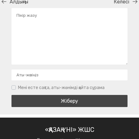
Алдыңғы
Келесі
Мені есте сақта, аты-жөнімді қайта сұрама
«ҚАЗАҚ ҮНІ» ЖШС