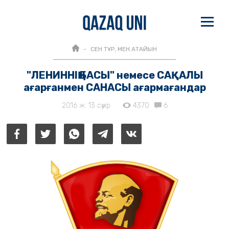
СЕН ТҰР, МЕН АТАЙЫН
"ЛЕНИННІҢ БАСЫ" немесе САҚАЛЫ
ағарғанмен САНАСЫ ағармағандар
2016 ж. 13 сәуір
4370
6