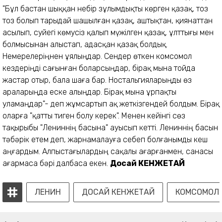
"Бұл бастан шыққан небір зұлымдықты көрген қазақ, тоз
тоз болып тарыдай шашылған қазақ, аштықтан, қиянаттан
асылып, суйегі көмусіз қалып мүжілген қазақ, ұлттығы мен
болмысынан алыстап, адасқан қазақ болдық.
Немерелеріңнен ұялыңдар. Сендер өткен комсомол
кездеріңді сағынған боларсыңдар, бірақ мына тойда
жастар отыр, бала шаға бар. Ностальгияларыңды өз
араларыңда еске алыңдар. Бірақ мына ұрпақты
уламаңдар"- деп жұмсартып ақ жеткізгендей болдым. Бірақ
оларға "қатты тиген болу керек". Менен кейінгі сөз
тақырыбы "Лениннің басына" ауысып кетті. Лениннің басын
тәбәрік етем деп, жарнамалауға себеп болғанымды кеш
аңғардым.
Алпыстағылардың сақалы ағарғанмен, санасы
ағармаса бәрі далбаса екен.
Досай КЕНЖЕТАЙ
ЛЕНИН
ДОСАЙ КЕНЖЕТАЙ
КОМСОМОЛ