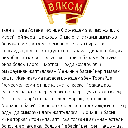
Өткен аптада Астана төрінде бір жездеміз алпыс жылдық
мерей той жасап шақырды. Онша етене жақындығымыз
болмағанмен, әпкеміз осыдан отыз жыл бұрын осы
Торғайдың серісіне, оңтүстіктің шырайлы дидарын Арқаға
айырбастап кеткені есіме түсіп, тойға бардым. Апамыз
риза болсын деген ниетпен. Тойда жездеміздің
омырауынан жалтылдаған "Лениннің басын" көріп мазам
қашты. Жан жағыма қарасам, жездемізбен Торғайда
"комсомол комитетінде қызмет атқарған" сақалдары
сапсиса да,
өткендері мен жеткендерін ұмытпаған кілең
"алпыстағылар" жиналған екен. Бәрінің төстерінде
"Лениннің басы"...Содан сөз кезегі келгенде, алқалы топтың
алдында омырауындағы жалтылдаған "Лениннің басын"
мына торқалы тойыңда, алпысқа толған шағыңнан естелік
болсын, әрі ақсақал болдың "тәбәрік" деп, сөгіп алдым да,