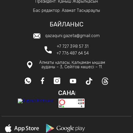
Президент: Қаныш Жарылқасын
Бас редактор: Азамат Тасқараұлы
БАЙЛАНЫС
qazaquni.gazeta@gmail.com
+7 727 398 57 31
+7 776 487 64 54
Алматы қаласы, Қалқаман ықшам
ауданы – 3, Сейітов көшесі – 11.
САНАҚ