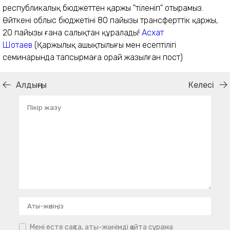
республикалық бюджеттен қаржы "тіленіп" отырамыз.
Өйткені облыс бюджетінің 80 пайызы тр
ансферттік қаржы,
20 пайызы ғана салықтан құралады!
Асхат
Шотаев
(Қаржылық ашықтылығы мен есептілігі
семинарында тапсырмаға орай жазылған пост)
Алдыңғы
Келесі
Мені есте сақта, аты-жөнімді қайта сұрама