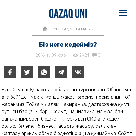
СЕН ТҰР, МЕН АТАЙЫН
Біз неге кедейміз?
2016 ж. 09 сәуір
2924
0
Біз - Оңтүстік Қазақстан облысының тұрғындары "Облысымыз
өте бай" деп мақтанғанды жақсы көреміз, несие алып той
жасаймыз. Тойға мың адам шақырамыз, дастарханға құстың
сүтінен басқаның бәрін қойып, шашыламыз.
Өзімізді бай
санағанымызбен бюджеттік тұрғыдан ОҚО өте кедей
облыс. Көлеңкелі бизнес, табысты жасыру, салықтан
жалтару арқылы облыс бюджетіне ақша құймаймыз. Сөйтіп