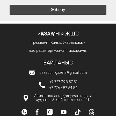
«ҚАЗАҚ ҮНІ» ЖШС
Президент: Қаныш Жарылқасын
Бас редактор: Азамат Тасқараұлы
БАЙЛАНЫС
qazaquni.gazeta@gmail.com
+7 727 398 57 31
+7 776 487 64 54
Алматы қаласы, Қалқаман ықшам
ауданы – 3, Сейітов көшесі – 11.