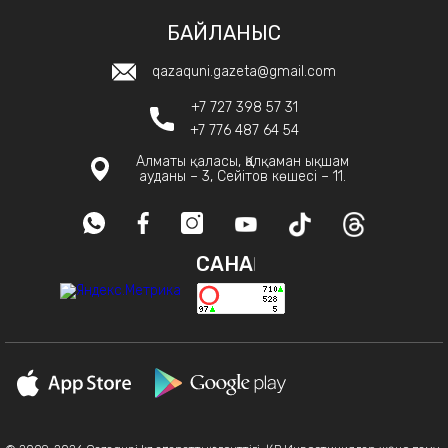
БАЙЛАНЫС
qazaquni.gazeta@gmail.com
+7 727 398 57 31
+7 776 487 64 54
Алматы қаласы, Қалқаман ықшам
ауданы – 3, Сейітов көшесі – 11.
САНАҚ