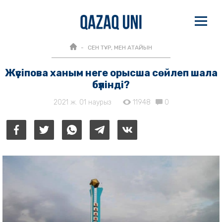
СЕН ТҰР, МЕН АТАЙЫН
Жүсіпова ханым неге орысша сөйлеп шала
бүлінді?
2021 ж. 01 наурыз
11948
0