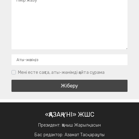
Мені есте сақта, аты-жөнімді қайта сұрама
«ҚАЗАҚ ҮНІ» ЖШС
Президент: Қаныш Жарылқасын
Бас редактор: Азамат Тасқараұлы