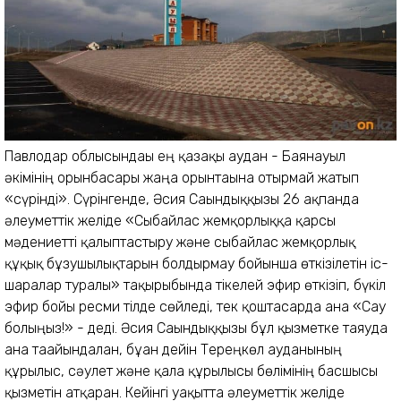
Павлодар облысындағы ең қазақы аудан - Баянауыл
әкімінің орынбасары жаңа орынтағына отырмай жатып
«сүрінді». Сүрінгенде, Әсия Сағындыққызы 26 ақпанда
әлеуметтік желіде «Сыбайлас жемқорлыққа қарсы
мәдениетті қалыптастыру және сыбайлас жемқорлық
құқық бұзушылықтарын болдырмау бойынша өткізілетін іс-
шаралар туралы» тақырыбында тікелей эфир өткізіп, бүкіл
эфир бойы ресми тілде сөйледі, тек қоштасарда ғана «Сау
болыңыз!» - деді. Әсия Сағындыққызы бұл қызметке таяуда
ғана тағайындалған, бұған дейін Тереңкөл ауданының
құрылыс, сәулет және қала құрылысы бөлімінің басшысы
қызметін атқарған. Кейінгі уақытта әлеуметтік желіде