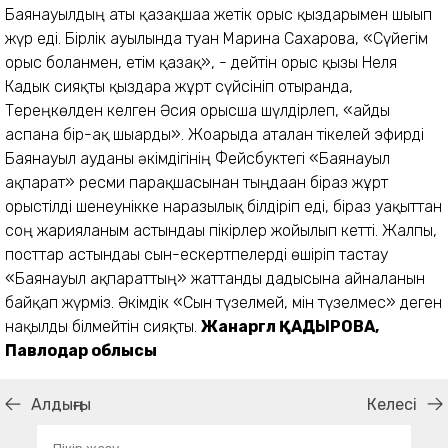
Баянауылдың аты қазақшаға жетік орыс қыздарымен шығып
жүр еді. Бірлік ауылында туған Марина Сахарова, «Сүйегім
орыс болғанмен, етім қазақ», - дейтін орыс қызы Неля
Кадык сияқты қыздарға жұрт сүйсініп отырғанда,
Тереңкөлден келген Әсия орысша шүлдірлеп, «айды
аспанға бір-ақ шығарды». Жоғарыда аталған тікелей эфирді
Баянауыл ауданы әкімдігінің Фейсбуктегі «Баянауыл
ақпарат» ресми парақшасынан тыңдаған біраз жұрт
орыстілді шенеунікке наразылық білдіріп еді, біраз уақыттан
соң жарияланым астындағы пікірлер жойылып кетті. Жалпы,
посттар астындағы сын-ескертпелерді өшіріп тастау
«Баянауыл ақпараттың» жаттанды дағдысына айналғанын
байқап жүрміз. Әкімдік «Сын түзелмей, мін түзелмес» деген
нақылды білмейтін сияқты.
Жанаргүл ҚАДЫРОВА,
Павлодар облысы
Алдыңғы
Келесі