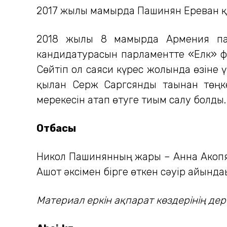
2017 жылы мамырда Пашинян Ереван қал
2018 жылы 8 мамырда Армения пар
кандидатурасын парламентте «Елк» фр
Сөйтіп ол саяси күрес жолында өзіне ү
қылған Серж Саргсянды тағынан төң
мерекесін атап өтуге тиым салу болды.
Отбасы
Никол Пашинянның жары – Анна Акопян,
Ашот әксімен бірге өткен сәуір айында
Материал еркін ақпарат көздерінің де