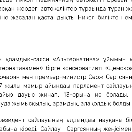
сқан жердегі автокөліктер тұрағында тұрған же
не жасалған қастандықты Никол биліктен ем
н қоғамдық-саяси «Альтернатива» ұйымын 
тернативамен» бірге консервативті «Демокр
 Кочарян мен премьер-министр Серж Саргсянны
07 жылы мамыр айындағы парламент сайлауын
ыз дауыс жинап, 13-орынға ие болады.
ауда жымысқылық, арамдық, алақолдық болды д
зидент сайлауының алдындағы науқанға біле
бына кіреді. Сайлау Саргсянның жеңісіме