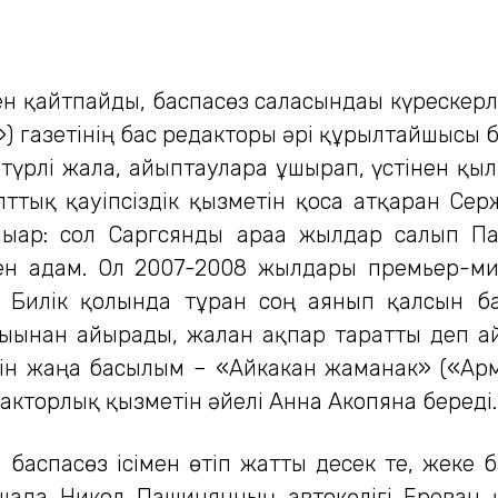
ен қайтпайды, баспасөз саласындағы күрескерл
) газетінің бас редакторы әрі құрылтайшысы 
рлі жала, айыптауларға ұшырап, үстінен қыл
ұлттық қауіпсіздік қызметін қоса атқарған Се
ығар: сол Саргсянды араға жылдар салып П
ен адам. Ол 2007-2008 жылдары премьер-м
. Билік қолында тұрған соң аянып қалсын б
дығынан айырады, жалған ақпар таратты деп 
тін жаңа басылым – «Айкакан жаманак» («Армя
дакторлық қызметін әйелі Анна Акопянға береді.
баспасөз ісімен өтіп жатты десек те, жеке 
рашада Никол Пашинянның автокөлігі Ереван