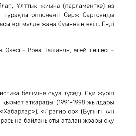
айлап, Ұлттық жиынға (парламентке) өз
ан тұрақты оппоненті Серж Саргсянды
сы әрі мүлде жаңа буынның өкілі. Енді
 Әкесі – Вова Пашинян, өгей шешесі –
тика бөліміне оқуға түседі. Оқи жүріп
 қызмет атқарады. (1991-1998 жылдары
Хабарлар»), «Лрагир ор» (Бүгінгі күн
арасына байланысты аталған жоғары оқу