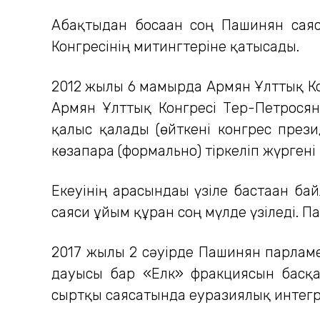
Абақтыдан босаған соң Пашинян саяс
Конгресінің митингтеріне қатысады.
2012 жылы 6 мамырда Армян Ұлттық Ко
Армян Ұлттық Конгресі Тер-Петросян
қалыс қалады (өйткені конгрес прези
көзапара (формально) тіркеліп жүрген
Екеуінің арасындағы үзіле бастаған 
саяси ұйым құрған соң мүлде үзіледі.
2017 жылы 2 сәуірде Пашинян парламе
дауысы бар «Елк» фракциясын басқа
сыртқы саясатында еуразиялық интегр