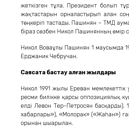
жеткізген тұлға. Президент болып тұр
жақтастарын орналастырып алған соң
төңкеріп тастады. Пашинян – ТМД аума
біраз сөзбен Никол Пашинянның өмір с
Никол Воваұлы Пашинян 1 маусымда 19
Ерджаник Чебручан.
Саясатқа бастау алған жылдары
Никол 1991 жылы Ереван мемлекеттік у
ресми билікке қарсы оппозициялық кү
елді Левон Тер-Петросян басқарды). 
хабарлары»), «Молорак» («Жаһан») газ
орынан шығарылған.