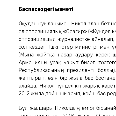
Баспасөздегі қызметі
Оқудан қуылғанымен Никол алған бетін
ол оппозициялық «Орагир» («Күнделік»
оппозицияшыл журналистке айналып, тү
сол кездегі Ішкі істер министрі мен 
(Мына жайтқа назар аудару керек ш
Арменияны ұзақ уақыт билеп төстег
Республикасының президенті болды)
жаптырып, өзін бір жылға бас бостан
алайда, Никол күнделікті жарық көре
2012 жылға дейін шығарып, кейін бас ре
Бұл жылдары Николдың өмірі бірыңғай 
төніп тұрған еді. 2004 жылы 22 қа