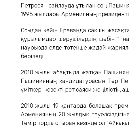
Петросян сайлауда ұтылған соң Пашиня
1998 жылдары Арменияның президенті
Осыдан кейін Ереванда сақшы жасақта
құрылымдар шерушілердің шебін 1 на
наурызда елде төтенше жағдай жариял
беріледі.
2010 жылы абақтыда жатқан Пашинян 
Пашинияның кандидатурасын Тер-Пет
үміткері кезекті рет саяси жеңілістің а
2010 жылы 19 қаңтарда болашақ премь
Арменияның 20 жылдық тәуелсіздігіне 
Темір торда отырған кезінде ол "Айкак