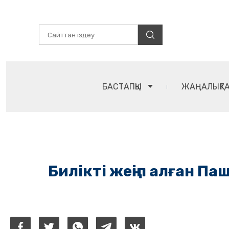
БАСТАПҚЫ
ЖАҢАЛЫҚТ
Билікті жеңіп алған 