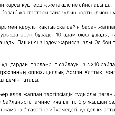
н қарсы күштердің жетекшісіне айналады да,
 болған) жақтастары сайлаудың қортындысын
рымен қарулы қақтығысқа дейін барған жаппа
урызда әрең бұзады. 10 адам оққа ұшады, т
анады. Пашинянға іздеу жарияланады. Ол бой 
қаңтардағы парламент сайлауына №10 сайлау 
росянның оппозициялық Армян Ұлттық Конгре
щы дәмін татады.
ер елде жаппай тәртіпсіздік тудырды деген 
байланысты амнистияға ілігіп, бір жылдан сә
ан жаманак" газетіне «Түрмедегі күнделік» атт