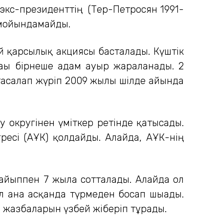
 экс-президенттің (Тер-Петросян 1991-
 мойындамайды.
й қарсылық акциясы басталады. Күштік
ағы бірнеше адам ауыр жараланады. 2
тасалап жүріп 2009 жылы шілде айында
округінен үміткер ретінде қатысады.
сі (АҰК) қолдайды. Алайда, АҰК-нің
айыппен 7 жылға сотталады. Алайда ол
л ғана асқанда түрмеден босап шығады.
ы жазбаларын үзбей жіберіп тұрады.