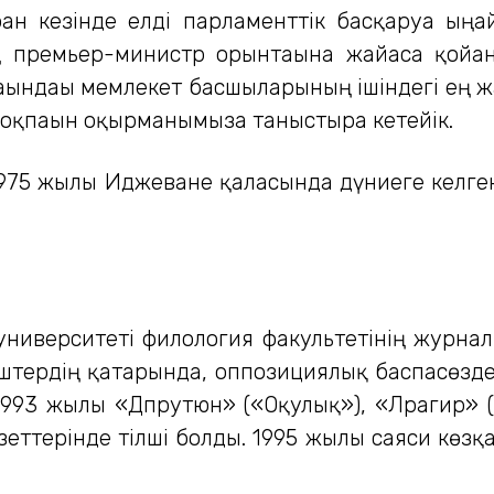
ған кезінде елді парламенттік басқаруға ыңғ
 премьер-министр орынтағына жайғаса қойғ
ғындағы мемлекет басшыларының ішіндегі ең жа
оқпағын оқырманымызға таныстыра кетейік.
75 жылы Иджеване қаласында дүниеге келген.
ниверситеті филология факультетінің журналис
штердің қатарында, оппозициялық баспасөзде
1993 жылы «Дпрутюн» («Оқулық»), «Лрагир» («
еттерінде тілші болды. 1995 жылы саяси көзқ