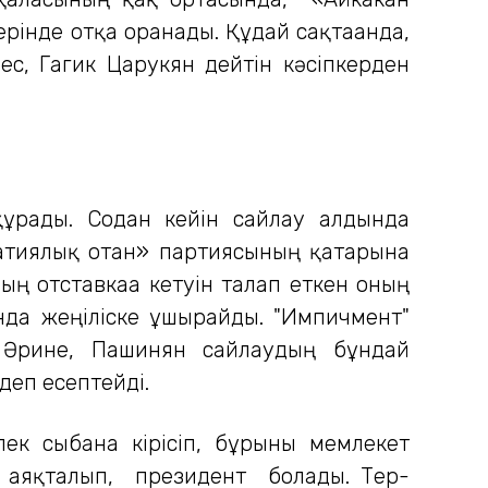
рінде отқа оранады. Құдай сақтағанда,
ес, Гагик Царукян дейтін кәсіпкерден
құрады. Содан кейін сайлау алдында
атиялық отан» партиясының қатарына
ң отставкаға кетуін талап еткен оның
да жеңіліске ұшырайды. "Импичмент"
 Әрине, Пашинян сайлаудың бұндай
еп есептейді.
к сыбана кірісіп, бұрынғы мемлекет
н аяқталып, президент болады. Тер-