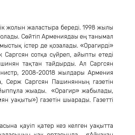
ік жолын жалғастыра береді. 1998 жылы
болады. Сөйтіп Армениядағы ең танымал
мыстық істер де қозғалады. «Орагирді»
рж Саргсян сотқа сүйреп, айыпты етеді
ашинян тақтан тайдырды. Ал Саргсян
инистр, 2008-20018 жылдары Армения
а, Серж Саргсян Пашинянның газетін
айыппұлға жығады. «Орагир» жабылады,
н уақыты») газетін шығарады. Газетті
басына қауіп қатер кез келген уақытта
 қаласының қақ ортасында, «Айкакан