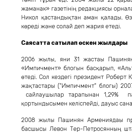
жаманак» газетінің редакциясы орнала
Никол қастандықтан аман қалады. Өзі
көреді және солай деп жария етеді.
Саясатта сатылап өскен жылдары
2006 жылы, яғни 31 жастағы Пашиня
«Импичмент» блогын басқарып, «Аль
өтеді. Сол кездегі президент Роберт
жақтастары ("Импичмент" блогы) 20
сайлаушылар тарапынан 1,29% пай
қортындысымен келіспейді, дауыс сан
2008 жылы Пашинян Армениядағы пре
басшысы Левон Тер-Петросянның шта