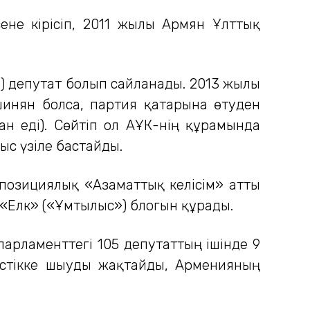
ене кірісіп, 2011 жылы Армян Ұлттық
) депутат болып сайланады. 2013 жылы
шинян болса, партия қатарына өтуден
ан еді). Сөйтіп ол АҰК-нің құрамында
ыс үзіле бастайды.
ппозициялық «Азаматтық келісім» атты
 «Елк» («Ұмтылыс») блогын құрады.
арламенттегі 105 депутаттың ішінде 9
стікке шығуды жақтайды, Арменияның