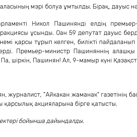
асының мэрі болуға ұмтылды. Бірақ, дауыс нә
ламенті Никол Пашинянді елдің премьер-м
акциясы ұсынды. Оған 59 депутат дауыс берді
немі қарсы тұрып келген, билікті пайдаланып 
керді. Премьер-министр Пашиняннің алғашқ
 Па, шіркін, Пашинян! Ал, 9-мамыр күні Қазақ
 журналист, "Айкакан жаманак" газетінің бас
ғы қарсылық акцияларына бірге қатысты.
ректері бойынша дайындалды.