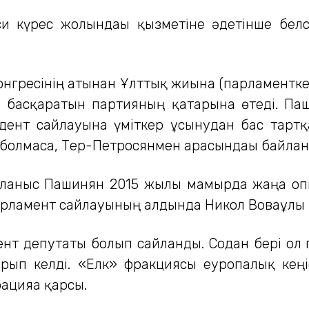
и күрес жолындағы қызметіне әдетінше белс
нгресінің атынан Ұлттық жиынға (парламентке
 басқаратын партияның қатарына өтеді. Па
дент сайлауына үміткер ұсынудан бас тартқ
і болмаса, Тер-Петросянмен арасындағы байлан
байланыс Пашинян 2015 жылы мамырда жаңа о
 Парламент сайлауының алдында Никол Воваұлы
нт депутаты болып сайланды. Содан бері ол п
рып келді. «Елк» фракциясы еуропалық кеңі
ацияға қарсы.