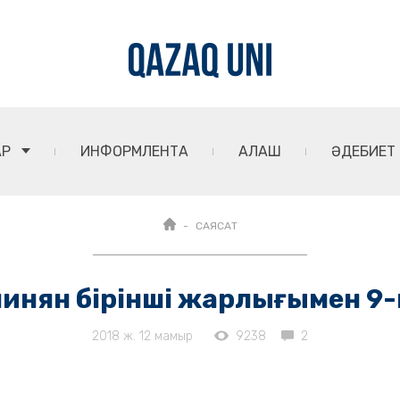
АР
ИНФОРМЛЕНТА
АЛАШ
ӘДЕБИЕТ
САЯСАТ
Пашинян бірінші жарлығымен 
2018 ж. 12 мамыр
9238
2