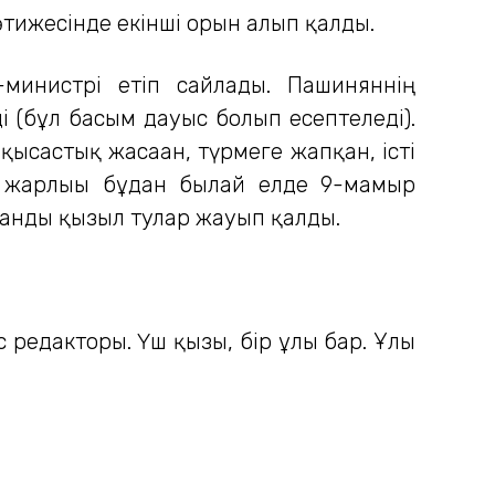
тижесінде екінші орын алып қалды.
инистрі етіп сайлады. Пашиняннің
 (бұл басым дауыс болып есептеледі).
қысастық жасаған, түрмеге жапқан, істі
ы жарлығы бұдан былай елде 9-мамыр
станды қызыл тулар жауып қалды.
 редакторы. Үш қызы, бір ұлы бар. Ұлы