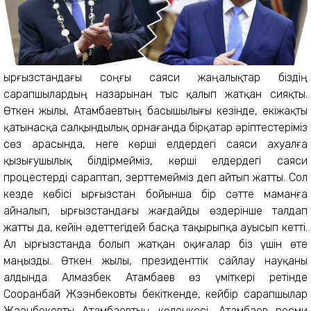
Қырғызстандағы соңғы саяси жаңалықтар біздің
сарапшылардың назарынан тыс қалып жатқан сияқты.
Өткен жылы, Атамбаевтың басышылығы кезінде, екіжақты
қатынасқа салқындылық орнағанда бірқатар әріптестеріміз
сөз арасында, неге көрші елдердегі саяси ахуалға
қызығушылық білдірмейміз, көрші елдердегі саяси
процестерді сараптап, зерттемейміз деп айтып жатты. Сол
кезде көбісі Қырғызстан бойынша бір сәтте маманға
айналып, Қырғызстандағы жағдайды өздерінше талдап
жатты да, кейін әдеттегідей басқа тақырыпқа ауысып кетті.
Ал Қырғызстанда болып жатқан оқиғалар біз үшін өте
маңызды. Өткен жылы, президенттік сайлау науқаны
алдында Алмазбек Атамбаев өз үміткері ретінде
Сооранбай Жээнбековты бекіткенде, кейбір сарапшылар
Жээнбековты Атамбаевтың көленкесі, Атамбаев ресми