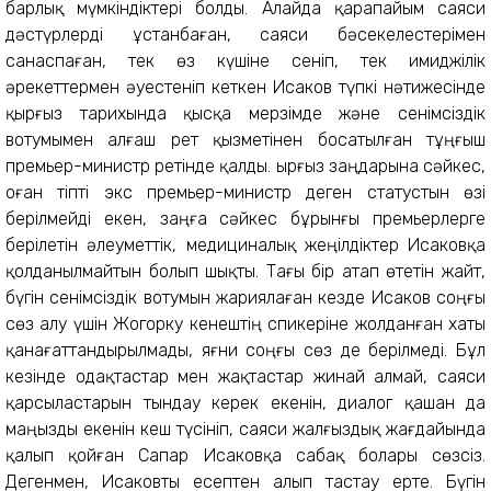
барлық мүмкіндіктері болды. Алайда қарапайым саяси
дәстүрлерді ұстанбаған, саяси бәсекелестерімен
санаспаған, тек өз күшіне сеніп, тек имиджілік
әрекеттермен әуестеніп кеткен Исаков түпкі нәтижесінде
қырғыз тарихында қысқа мерзімде және сенімсіздік
вотумымен алғаш рет қызметінен босатылған тұңғыш
премьер-министр ретінде қалды. Қырғыз заңдарына сәйкес,
оған тіпті экс премьер-министр деген статустын өзі
берілмейді екен, заңға сәйкес бұрынғы премьерлерге
берілетін әлеуметтік, медициналық жеңілдіктер Исаковқа
қолданылмайтын болып шықты. Тағы бір атап өтетін жайт,
бүгін сенімсіздік вотумын жариялаған кезде Исаков соңғы
сөз алу үшін Жогорку кенештің спикеріне жолданған хаты
қанағаттандырылмады, яғни соңғы сөз де берілмеді. Бұл
кезінде одақтастар мен жақтастар жинай алмай, саяси
қарсыластарын тындау керек екенін, диалог қашан да
маңызды екенін кеш түсініп, саяси жалғыздық жағдайында
қалып қойған Сапар Исаковқа сабақ болары сөзсіз.
Дегенмен, Исаковты есептен алып тастау ерте. Бүгін