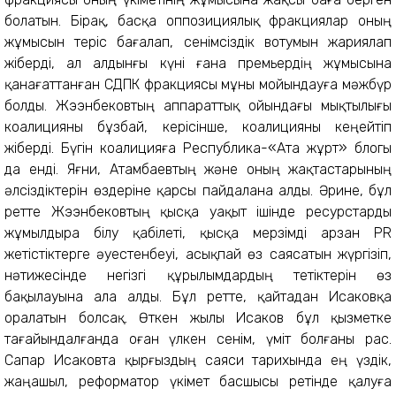
болатын. Бірақ, басқа оппозициялық фракциялар оның
жұмысын теріс бағалап, сенімсіздік вотумын жариялап
жіберді, ал алдынғы күні ғана премьердің жұмысына
қанағаттанған СДПК фракциясы мұны мойындауға мәжбүр
болды. Жээнбековтың аппараттық ойындағы мықтылығы
коалицияны бұзбай, керісінше, коалицияны кеңейтіп
жіберді. Бүгін коалицияға Республика-«Ата жұрт» блогы
да енді. Яғни, Атамбаевтың және оның жақтастарының
әлсіздіктерін өздеріне қарсы пайдалана алды. Әрине, бұл
ретте Жээнбековтың қысқа уақыт ішінде ресурстарды
жұмылдыра білу қабілеті, қысқа мерзімді арзан PR
жетістіктерге әуестенбеуі, асықпай өз саясатын жүргізіп,
нәтижесінде негізгі құрылымдардың тетіктерін өз
бақылауына ала алды. Бұл ретте, қайтадан Исаковқа
оралатын болсақ. Өткен жылы Исаков бұл қызметке
тағайындалғанда оған үлкен сенім, үміт болғаны рас.
Сапар Исаковта қырғыздың саяси тарихында ең үздік,
жаңашыл, реформатор үкімет басшысы ретінде қалуға