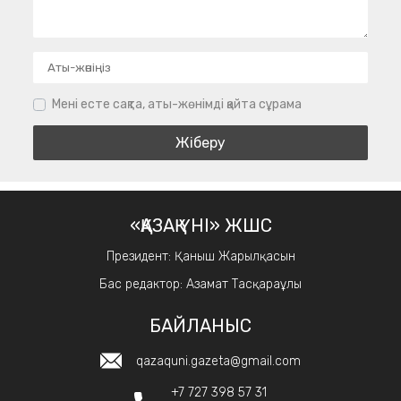
Мені есте сақта, аты-жөнімді қайта сұрама
«ҚАЗАҚ ҮНІ» ЖШС
Президент: Қаныш Жарылқасын
Бас редактор: Азамат Тасқараұлы
БАЙЛАНЫС
qazaquni.gazeta@gmail.com
+7 727 398 57 31