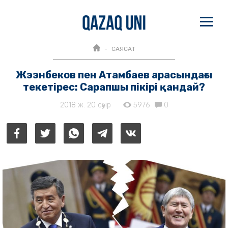
САЯСАТ
Жээнбеков пен Атамбаев арасындағы
текетірес: Сарапшы пікірі қандай?
2018 ж. 20 сәуір
5976
0