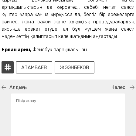
артықшылықтарын да көрсетеді, себебі негізгі саяси
күштер өзара қанша қырқысса да, белгілі бір ережелерге
сәйкес, жаңа саяси және xұқықтық процедуралардың
аясында әрекет етуде, ал бұл мүлдем жаңа саяси
мәдениеттің қалыптасып келе жатқанын аңғартады.
Ерлан Қарин,
Фейсбук парақшасынан
АТАМБАЕВ
ЖЭЭНБЕКОВ
Алдыңғы
Келесі