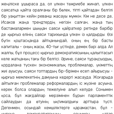
жеңіліске ұшыраса да, ол үлкен тәжриебе жинап, үлкен
саясатқа қайта оралғаны бір бөлек, тіпті қайтадан белгілі
бір уақыттан кейін реванш жасауы мүмкін. Кім не десе де,
Исаков жаңа трендтердің негізін салған, жаңа тың
бастамалармен шыққан саяси қайраткер ретінде бәрібір
де қырғыз елінің саяси тариxында үлкен із қалдырды. Өзі
бүгін қоштасқанда айтқанындай, оның ең бір басты
капиталы - оның жасы, 40-тығ үстінде, демек бәрі алда. Ал
жалпы, бұл процесс қырғыз демократиясының қалыптасып
келе жатқаның тағы бір белгісі. Әрине, саяси тұрақсыздық,
қордалана түскен экономикалық проблемалар, үкіметтің
жиі ауысуы, саяси топтардың бір-бірімен есеп айырысуы -
қырғыз мемлекетінің дамуына кедергі жасауда. Жоғарыда
айтылған проблемалар реформалардың іс жүзіне асуына,
керек болса олардың тежелуіне алып келуде. Сонымен
қоса, бұл жағдайлар мерзімінен бұрын парламенттік
сайлаудын да өтуінің ықтималдығы арттыра түсті.
Дегенмен, осындай кемшіліктерге қарамастан, бұл -
қырғыз демократиясының сонымен қатар