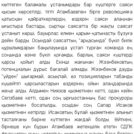
көптеген баламалы ұстанымдары бар күштерге саяси
қысым көрсетілді, тіпті Атамбаевпен бірге революцияға
қатысқан қайраткерлердің өздерін саяси алаңнан
ығыстыра бастады, сыртқы саясатта бір жақты саясат
ұстанып көрші, бауырлас елмен қарым-қатынасты бұзуға
дейін барды. Осындай саясаттың “арқасында” бүкіл билік
құрылымдарын бақылауында ұстап тұрған команда ең
соңында өзіне бүкіл қоғамды, барлық саяси күштерді
қарсы қойып алды. Екінші жағынан Жээнбековтың
потенциалын дұрыс бағалай алмады. Жээнбеков дауды
“үйден” шығармай, асықпай, өз позицияларын табанды
күшейтіп қарсыластарын өздерінің ойын алаңдарында
жеңе алды. Алдымен Ниязов қызметінен кетті, одан кейін
Сегізбаев кетті, одан соң Қырғызстанның бас прокуроры
қызметінен босатылды, осыдан соң Сапар Исаков
қызметінен кетірілді. Исаковтың бұлай қызметінен алынып
тасталғаны бәріне күтпеген жағдай болды. Өйткені,
бірнеше күн бұрын Атамбаев жетекшілік ететін СДПК
фракциясы оның үкіметінің жұмысына жақсы баға берген