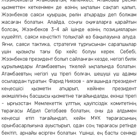
қызметтен кеткенімен де өзінің ықпалын сақтап қалып,
Жээнбеков саяси қуыршақ рөлін атқарады деп болжам
жасаған болатын. Алайда, соңғы оқиғаларға қарайтын
болсақ, Жээнбеков 3-4 ай ішінде өзінің позицияларын
күшейтіп, саяси кеңістікті толықтай өз бақылауына алуда.
Яғни, саяси тактика, стратегия тұрғысынан сарапшылар
үшін қызықты тағы бір кейс болуы керек. Себебі,
Жээнбеков президент болып сайланған кезде, негізгі билік
құрылымдары Атамбаевтың тікелей ықпалында болатын.
Атамбаевтың негізгі үш тірегі болған, шешуші үш адамы
осылардан тұратын: Фарид Ниязов - алғашында президент
кеңесшісі қызметін атқарып, кейінен президент
әкімшілігінің басшысы қызметіне тағайындалды, екінші тірегі
- Қырғызстан Мемлекеттік ұлттық қауіпсіздік комитетінің
төрағасы Абдил Сегізбаев болатын, оны да алдымен
кеңесші етіп тағайындап, кейін МҰҚК төрағасының
орынбасарлығына ауыстырып, одан соң төрағасы ретінде
бекітіп, арнайы өсірген болатын. Үшінші, ең басты сенімді