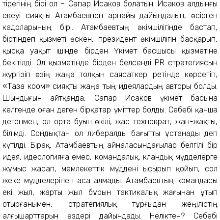
тірегінің бірі ол – Сапар Исаков болатын. Исаков алдынғы
екеуі сияқты Атамбаевпен арнайы дайындалып, өсірген
кадрларының бірі. Атамбаевтың әкімшілігінде бастап,
біртіндеп қызметі өскен, президент әкімшілігін басқарып,
қысқа уақыт ішінде бірден Үкімет басшысы қызметіне
бекітілді. Ол қызметінде бірден белсенді PR стратегиясын
жүргізіп өзің жаңа толқын саясаткер ретінде көрсетіп,
«Таза коом» сияқты жаңа тың идеялардың авторы болды.
Шындығын айтқанда, Сапар Исаков үкімет басына
келгенде оған деген бірқатар үміттер болды. Себебі қанша
дегенмен, ол орта буын өкілі, жас технократ, жан-жақты,
білімді. Сондықтан ол либералды бағытты ұстанады деп
күтілді. Бірақ, Атамбаевтың айналасындағылар белгілі бір
идея, идеологияға емес, командалық, кландық мүдделерге
жұмыс жасап, мемлекеттік мүддені ысырып қойып, сол
жеке мүдделерінен аса алмады. Атамбаевтың командасы
екі жыл, жарты жыл бұрын тактикалық жағынан ұтып
отырғанымен, стратегиялық тұрғыдан жеңілістің
алғышарттарын өздері дайындады. Неліктен? Себебі