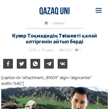
САЯСАТ
Куәгер Тоқмадидің Тәтішевті қалай
өлтіргенін айтып берді
2018 ж. 19 ақпан
4539
1
[caption id="attachment_81609" align="aligncenter"
width="640"]