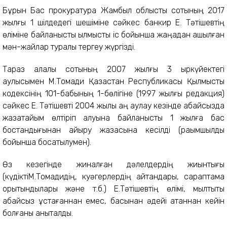
Бұрын Бас прокуратура Жамбыл облыстық сотының 2017
жылғы 1 шілдедегі шешіміне сәйкес банкир Е. Тәтішевтің
өліміне байланысты қылмыстық іс бойынша жаңадан ашылған
мән-жайлар туралы тергеу жүргізді.
Тараз қалалық сотының 2007 жылғы 3 қыркүйектегі
қаулысымен М.Тоқмади Қазақстан Республикасы Қылмыстық
кодексінің 101-бабының 1-бөлігіне (1997 жылғы редакция)
сәйкес Е. Тәтішевті 2004 жылы аң аулау кезінде абайсызда
жазатайым өлтіріп алуына байланысты 1 жылға бас
бостандығынан айыру жазасына кесілді (рақымшылдық
бойынша босатылумен).
Өз кезегінде жиналған дәлелдердің жиынтығы
(күдіктіМ.Тоқмадидің, куәгерлердің айтқандары, сараптама
қорытындылары және т.б.) Е.Тәтішевтің өлімі, мылтықты
абайсыз ұстағаннан емес, басынан әдейі атқаннан кейін
болғаны анықталды.