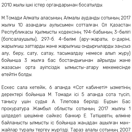
2010 жылы ішкі істер органдарынан босатылды.
М.Тоқмади Алматы қаласының Алмалы аудандық сотының 2017
жылғы 10 қазандағы қаулысымен сотталған. Ол Қазақстан
Республикасы Қылмыстық кодексінің 194-бабының 3-бөлігі
(бопсалаушылық), 297-б. 4-бөлімі (қару-жарақты, оқ-дәріні,
жарылғыш заттарды және жарылғыш қондырғыларды заңсыз
алу, беру, сату, сақтау, тасымалдау немесе алып жүру)
бойынша 3 жылға бас бостандығынан айрылды және
жазасын орта қауіпсіздік қылмыстық-атқару мекемесінде
өтейтін болды.
Ескес сала кетейік, 6 ақпанда «Сот кабинеті» қызметінің
деректері бойынша М. Тоқмади ісі 5 ақпанда сотқа түсіп,
танысу үшін судья А. Тілеповқа берілді. Бұрын Бас
прокуратура Жамбыл облыстық сотының 2017 жылғы 1
шілдедегі шешіміне сәйкес банкир Е. Тәтішевтің өліміне
байланысты қылмыстық іс бойынша жаңадан ашылған мән-
жайлар туралы тергеу жүргізді. Тараз қалалық сотының 2007