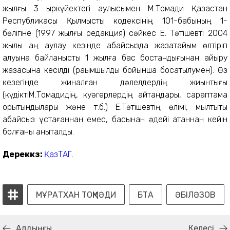
жылғы 3 қыркүйектегі қаулысымен М.Тоқмади Қазақстан
Республикасы Қылмыстық кодексінің 101-бабының 1-
бөлігіне (1997 жылғы редакция) сәйкес Е. Тәтішевті 2004
жылы аң аулау кезінде абайсызда жазатайым өлтіріп
алуына байланысты 1 жылға бас бостандығынан айыру
жазасына кесілді (рақымшылдық бойынша босатылумен). Өз
кезегінде жиналған дәлелдердің жиынтығы
(күдіктіМ.Тоқмадидің, куәгерлердің айтқандары, сараптама
қорытындылары және т.б.) Е.Тәтішевтің өлімі, мылтықты
абайсыз ұстағаннан емес, басынан әдейі атқаннан кейін
болғаны анықталды.
Дереккөз:
ҚазТАГ
.
МҰРАТХАН ТОҚМӘДИ
БТА
ӘБІЛӘЗОВ
Алдыңғы
Келесі