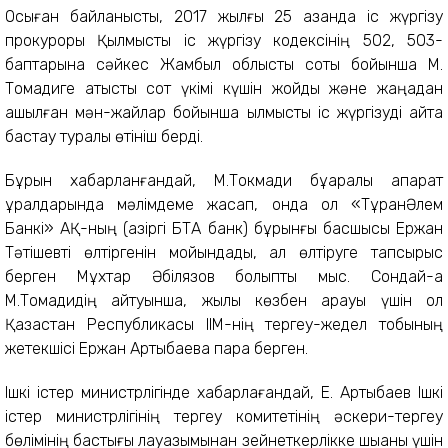
Осыған байланысты, 2017 жылғы 25 қазанда іс жүргізу
прокуроры Қылмыстық іс жүргізу кодексінің 502, 503-
баптарына сәйкес Жамбыл облыстық соты бойынша М.
Тоқмадиге қатысты сот үкімі күшін жойды және жаңадан
ашылған мән-жайлар бойынша қылмыстық іс жүргізуді қайта
бастау туралы өтініш берді.
Бұрын хабарланғандай, М.Токмади бұқаралық ақпарат
құралдарында мәлімдеме жасап, онда ол «ТұранӘлем
Банкі» АҚ-ның (қазіргі БТА банк) бұрынғы басшысы Ержан
Тәтішевті өлтіргенін мойындады, ал өлтіруге тапсырыс
берген Мұхтар Әбілязов болыпты мыс. Сондай-ақ
М.Тоқмадидің айтуынша, жылы көзбен қарауы үшін ол
Қазақстан Республикасы ІІМ-нің тергеу-жедел тобының
жетекшісі Ержан Артықбаевқа пара берген.
Ішкі істер министрлігінде хабарлағандай, Е. Артықбаев Ішкі
істер министрлігінің тергеу комитетінің әскери-тергеу
бөлімінің бастығы лауазымынан зейнеткерлікке шыққаны үшін