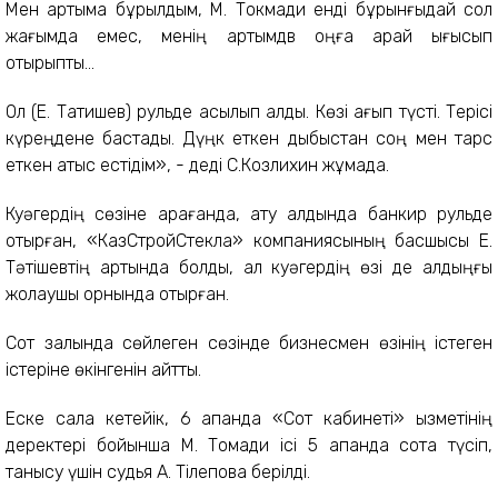
Мен артыма бұрылдым, М. Токмади енді бұрынғыдай сол
жағымда емес, менің артымдв оңға қарай ығысып
отырыпты...
Ол (Е. Татишев) рульде асылып қалды. Көзі ағып түсті. Терісі
күреңдене бастады. Дүңк еткен дыбыстан соң мен тарс
еткен атыс естідім», - деді С.Козлихин жұмада.
Куәгердің сөзіне қарағанда, ату алдында банкир рульде
отырған, «КазСтройСтекла» компаниясының басшысы Е.
Тәтішевтің артында болды, ал куәгердің өзі де алдыңғы
жолаушы орнында отырған.
Сот залында сөйлеген сөзінде бизнесмен өзінің істеген
істеріне өкінгенін айтты.
Еске сала кетейік, 6 ақпанда «Сот кабинеті» қызметінің
деректері бойынша М. Тоқмади ісі 5 ақпанда сотқа түсіп,
танысу үшін судья А. Тілеповқа берілді.