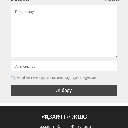
Мені есте сақта, аты-жөнімді қайта сұрама
«ҚАЗАҚ ҮНІ» ЖШС
Президент: Қаныш Жарылқасын