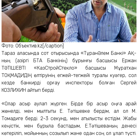
Фото: Объектив.kz[/caption]
Тараз қаласында сот отырысында «ТұранӘлем Банкі» АҚ-
ның (қазіргі БТА Банкінің) бұрынғы басшысы Ержан
ТӘТІШЕВТІ «КазСтройСтекло» басшысы Мұратхан
ТОҚМАДИДІҢ өлтіруінің егжей-тегжейі туралы куәгер, сол
кезде банкирді қорғау инспекторы болған Сергей
КОЗЛИХИН айтып берді.
«Олар қасқыр аулап жүрген. Бірде бір қасқыр оңға қарай
жөнелді, мен мылтықты Е. Тәтішевке бердім, ал ол М.
Тоқмадиге берді. 2-3 секунд, мен атылысты естідім. Жабық
кеңістік, мен бұрыла бастадым, Е.Тәтішеваның денесі
көтеріліп, мойынның созылып және одан соң ол құлап түсті.