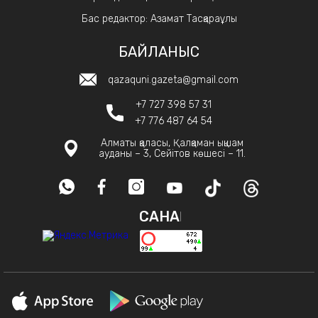
Бас редактор: Азамат Тасқараұлы
БАЙЛАНЫС
qazaquni.gazeta@gmail.com
+7 727 398 57 31
+7 776 487 64 54
Алматы қаласы, Қалқаман ықшам
ауданы – 3, Сейітов көшесі – 11.
САНАҚ