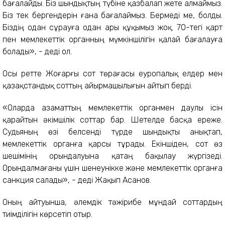
бағалайды. Біз шындықтың түбіне қазбалап жете алмаймыз.
Біз тек бергендерін ғана бағалаймыз. Бермеді ме, болды.
Біздің одан сұрауға одан ары құқымыз жоқ. 70-тегі қарт
пен мемлекеттік органның мүмкіншілігін қалай бағалауға
болады», - деді ол.
Осы ретте Жоғарғы сот төрағасы еуропалық елдер мен
қазақстандық соттың айырмашылығын айтып берді.
«Оларда азаматтың мемлекеттік органмен даулы ісін
қарайтын әкімшілік соттар бар. Шетелде басқа ереже.
Судьяның өзі белсенді түрде шындықты анықтап,
мемлекеттік органға қарсы тұрады. Екіншіден, сот өз
шешімінің орындалуына қатаң бақылау жүргізеді.
Орындалмағаны үшін шенеунікке және мемлекеттік органға
санкция салады», - деді Жақып Асанов.
Оның айтуынша, әлемдік тәжірибе мұндай соттардың
тиімділігін көрсетіп отыр.