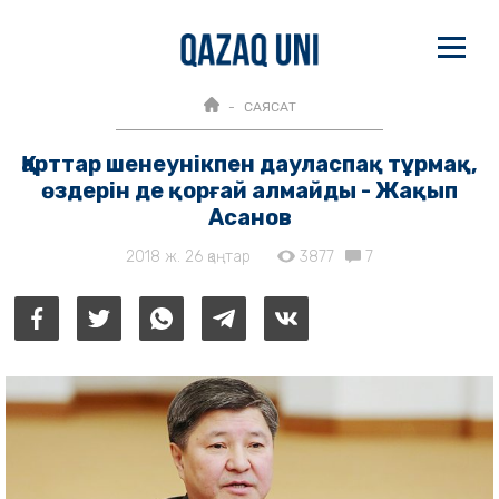
САЯСАТ
Қарттар шенеунікпен дауласпақ тұрмақ,
өздерін де қорғай алмайды - Жақып
Асанов
2018 ж. 26 қаңтар
3877
7