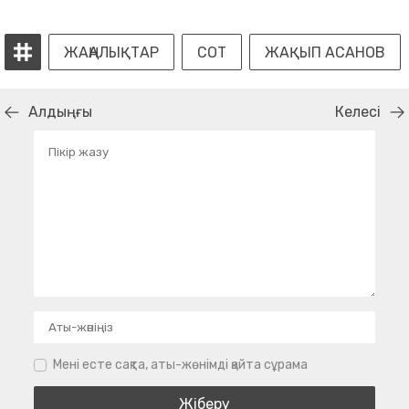
ЖАҢАЛЫҚТАР
СОТ
ЖАҚЫП АСАНОВ
Алдыңғы
Келесі
Мені есте сақта, аты-жөнімді қайта сұрама