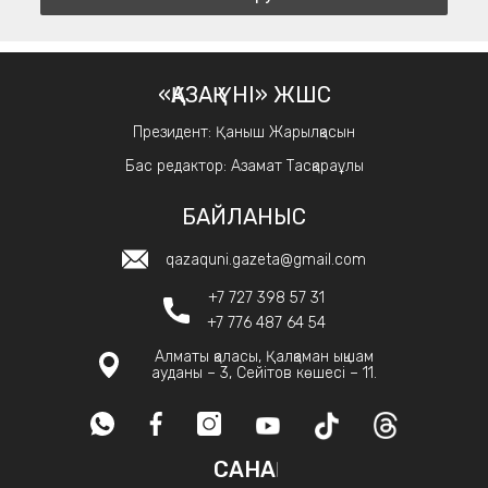
«ҚАЗАҚ ҮНІ» ЖШС
Президент: Қаныш Жарылқасын
Бас редактор: Азамат Тасқараұлы
БАЙЛАНЫС
qazaquni.gazeta@gmail.com
+7 727 398 57 31
+7 776 487 64 54
Алматы қаласы, Қалқаман ықшам
ауданы – 3, Сейітов көшесі – 11.
САНАҚ