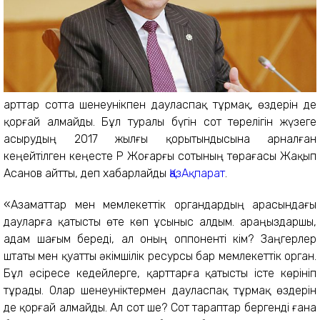
Қарттар сотта шенеунікпен дауласпақ тұрмақ, өздерін де
қорғай алмайды. Бұл туралы бүгін сот төрелігін жүзеге
асырудың 2017 жылғы қорытындысына арналған
кеңейтілген кеңесте ҚР Жоғарғы сотының төрағасы Жақып
Асанов айтты, деп хабарлайды
ҚазАқпарат
.
«Азаматтар мен мемлекеттік органдардың арасындағы
дауларға қатысты өте көп ұсыныс алдым. Қараңыздаршы,
адам шағым береді, ал оның оппоненті кім? Заңгерлер
штаты мен қуатты әкімшілік ресурсы бар мемлекеттік орган.
Бұл әсіресе кедейлерге, қарттарға қатысты істе көрініп
тұрады. Олар шенеуніктермен дауласпақ тұрмақ өздерін
де қорғай алмайды. Ал сот ше? Сот тараптар бергенді ғана