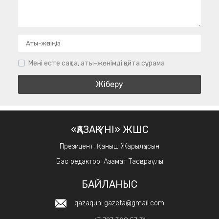
Мені есте сақта, аты-жөнімді қайта сұрама
«ҚАЗАҚ ҮНІ» ЖШС
Президент: Қаныш Жарылқасын
Бас редактор: Азамат Тасқараұлы
БАЙЛАНЫС
qazaquni.gazeta@gmail.com