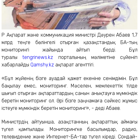
ҚР Ақпарат және коммуникация министрі Дәурен Абаев 1,7
млрд теңге бөлінгелі отырған қазақстандық БАҚ-тың
мониторингі жайында айтып берді. Бұл
туралы
tengrinews.kz
порталының мәліметіне сүйеніп
хабарлайды
Qamshy.kz
ақпарат агенттігі.
«Бұл жүйенің бізге ауадай қажет екеніне сенімдімін. Бұл
бақылау емес, мониторинг. Мәселен, мемлекеттік тілде
шығып отырған ақпараттардың санын анықтауға мүмкіндік
беретін мониторинг ол. Әрі бізге заңнамаға сәйкес жұмыс
істеуге мүмкіндік беретін мониторинг», - деді Абаев.
Министрдің айтуынша, Қазақстанның ақпараттық аймағы
түгел қамтылады. Мониторингке басылымдар, радио,
телевидение және Интернет-БАҚ-тар түгел кіреді. Сондай-