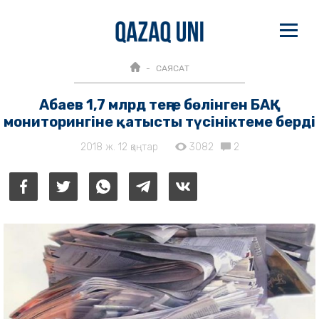
САЯСАТ
Абаев 1,7 млрд теңге бөлінген БАҚ
мониторингіне қатысты түсініктеме берді
2018 ж. 12 қаңтар
3082
2