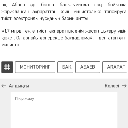
ақ Абаев әр баспа басылымында заң бойынша
жарияланған ақпараттан кейін министрлікке тапсыруға
тиісті электронды нұсқаның барын айтты.
«1,7 млрд теңге тиісті ақпараттық өнім жасап шығару үшін
қажет. Ол арнайы әрі ерекше бағдарлама», - деп атап өтті
министр.
МОНИТОРИНГ
БАҚ
АБАЕВ
АҚПАРАТ
Алдыңғы
Келесі