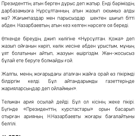
Президенттің атын берген дұрыс деп жатыр. Енді бәріміздің
дарбазамызға Нұрсұлтанның атын жазып қоюымыз қалды
ма? Жағымпаздар мен парықсыздар шектен шығып бітті
әбден. Назарбаевтың атын кез келген нәрсеге қоя береді.
Өткенде біреудің джип көлігіне «Нұрсұлтан. Қожа» деп
жазып қойғанын көріп, көлік иесіне әбден ұрыстым, мұның
ұят болатынын айтып, жазуын өшіргіздім. Жөн-жосықсыз
бұлай ете беруге болмайды ғой.
Жалпы, менің жоғарыдағы аталған жайға орай өз пікірімді
білдіргім келді. Бұл айтқандарымды газеттеріңде
жарияларсыңдар деп ойлаймын».
Тельман қария осылай дейді. Бұл ол кісінің жеке пікірі.
Бүгінде «Президенттің курс­тастары» қорын басқарып
отырған қарияның Н.Назарбаевты жоғары бағалайтыны
белгілі.