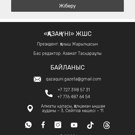
«ҚАЗАҚ ҮНІ» ЖШС
Президент: Қаныш Жарылқасын
Бас редактор: Азамат Тасқараұлы
БАЙЛАНЫС
qazaquni.gazeta@gmail.com
+7 727 398 57 31
+7 776 487 64 54
Алматы қаласы, Қалқаман ықшам
ауданы – 3, Сейітов көшесі – 11.