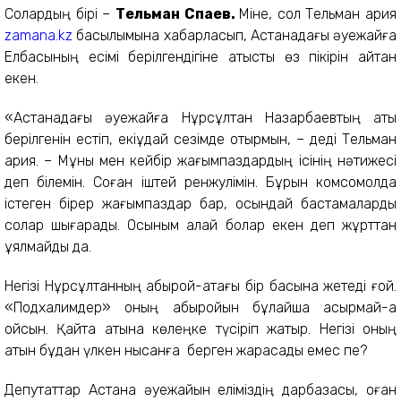
Солардың бірі –
Тельман Спа­ев.
Міне, сол Тельман қария
zamana.kz
басылымына хабарласып, Астанадағы әуежайға
Елбасының есімі берілгендігіне қатысты өз пікірін айтқан
екен.
«Астанадағы әуежайға Нұрсұлтан Назарбаевтың аты
берілгенін естіп, екіұдай сезімде отырмын, – деді Тельман
қария. – Мұны мен кейбір жағымпаздардың ісінің нәтижесі
деп білемін. Соған іштей ренжулімін. Бұрын комсомолда
істеген бірер жағымпаздар бар, осындай бастамаларды
солар шығарады. Осыным қалай болар екен деп жұрттан
ұялмайды да.
Негізі Нұрсұлтанның абырой-атағы бір басына жетеді ғой.
«Подхалимдер» оның абыройын бұлайша асырмай-ақ
қойсын. Қайта атына көлеңке түсіріп жатыр. Негізі оның
атын бұдан үлкен нысанға берген жарасады емес пе?
Депутаттар Астана әуежайын еліміздің дарбазасы, оған