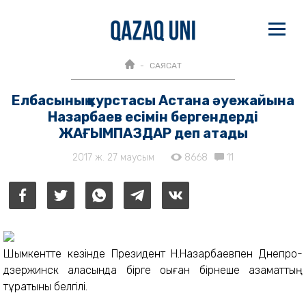
САЯСАТ
Елбасының курстасы Астана әуежайына
Назарбаев есімін бергендерді
ЖАҒЫМПАЗДАР деп атады
2017 ж. 27 маусым
8668
11
Шымкентте ке­зінде Президент Н.Назарбаевпен Днепро­
дзержинск қаласында бірге оқы­ған бірнеше аза­маттың
тұратыны белгілі.