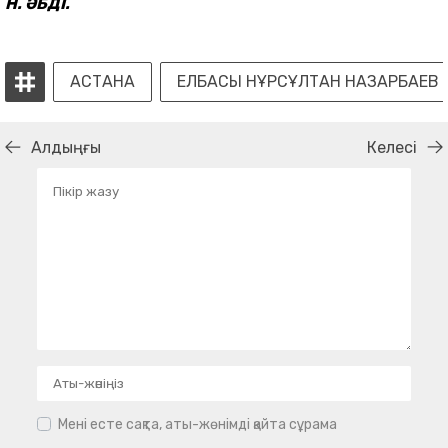
Н. ӘБДІ.
АСТАНА
ЕЛБАСЫ НҰРСҰЛТАН НАЗАРБАЕВ
Алдыңғы
Келесі
Мені есте сақта, аты-жөнімді қайта сұрама