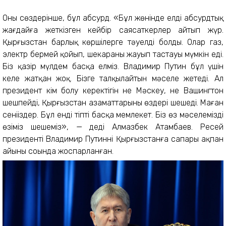
Оның сөздерінше, бұл абсурд. «Бұл жөнінде елді абсурдтық
жағдайға жеткізген кейбір саясаткерлер айтып жүр.
Қырғызстан барлық көршілерге тәуелді болды. Олар газ,
электр бермей қойып, шекараны жауып тастауы мүмкін еді.
Біз қазір мүлдем басқа елміз. Владимир Путин бұл үшін
келе жатқан жоқ. Бізге талқылайтын мәселе жетеді. Ал
президент кім болу керектігін не Мәскеу, не Вашингтон
шешпейді, Қырғызстан азаматтарының өздері шешеді. Маған
сеніңіздер. Бұл енді тіпті басқа мемлекет. Біз өз мәселемізді
өзіміз шешеміз», — деді Алмазбек Атамбаев. Ресей
президенті Владимир Путиннің Қырғызстанға сапары ақпан
айының соңында жоспарланған.