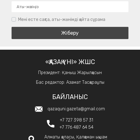
Мені есте сақта, аты-жөнімді қайта сұрама
«ҚАЗАҚ ҮНІ» ЖШС
Президент: Қаныш Жарылқасын
Бас редактор: Азамат Тасқараұлы
БАЙЛАНЫС
qazaquni.gazeta@gmail.com
+7 727 398 57 31
+7 776 487 64 54
Алматы қаласы, Қалқаман ықшам