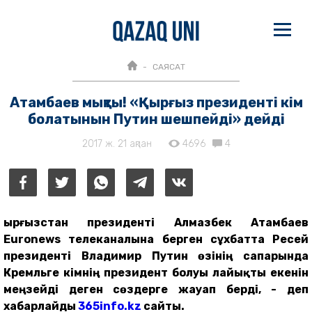
САЯСАТ
Атамбаев мықты! «Қырғыз президенті кім
болатынын Путин шешпейді» дейді
2017 ж. 21 ақпан
4696
4
Қырғызстан президенті Алмазбек Атамбаев
Euronews телеканалына берген сұхбатта Ресей
президенті Владимир Путин өзінің сапарында
Кремльге кімнің президент болуы лайықты екенін
меңзейді деген сөздерге жауап берді, - деп
хабарлайды
365info.kz
сайты.