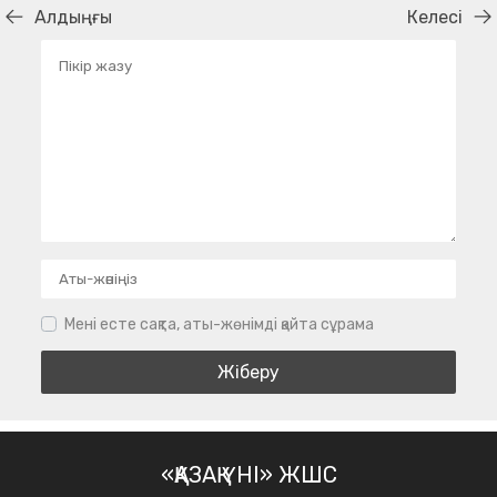
Алдыңғы
Келесі
Мені есте сақта, аты-жөнімді қайта сұрама
«ҚАЗАҚ ҮНІ» ЖШС