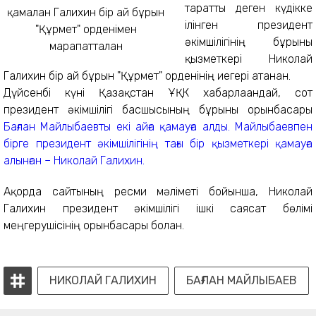
таратты деген күдікке
ілінген президент
әкімшілігінің бұрынғы
қызметкері Николай
Галихин бір ай бұрын "Құрмет" орденінің иегері атанған.
Дүйсенбі күні Қазақстан ҰҚК хабарлағандай, сот
президент әкімшілігі басшысының бұрынғы орынбасары
Бағлан Майлыбаевты екі айға қамауға алды. Майлыбаевпен
бірге президент әкімшілігінің тағы бір қызметкері қамауға
алынған – Николай Галихин.
Ақорда сайтының ресми мәліметі бойынша, Николай
Галихин президент әкімшілігі ішкі саясат бөлімі
меңгерушісінің орынбасары болған.
НИКОЛАЙ ГАЛИХИН
БАҒЛАН МАЙЛЫБАЕВ