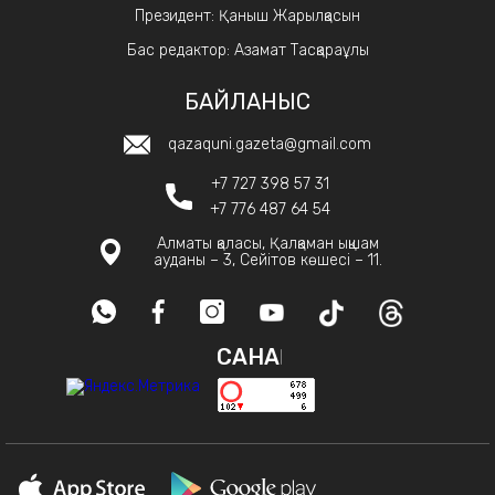
Президент: Қаныш Жарылқасын
Бас редактор: Азамат Тасқараұлы
БАЙЛАНЫС
qazaquni.gazeta@gmail.com
+7 727 398 57 31
+7 776 487 64 54
Алматы қаласы, Қалқаман ықшам
ауданы – 3, Сейітов көшесі – 11.
САНАҚ