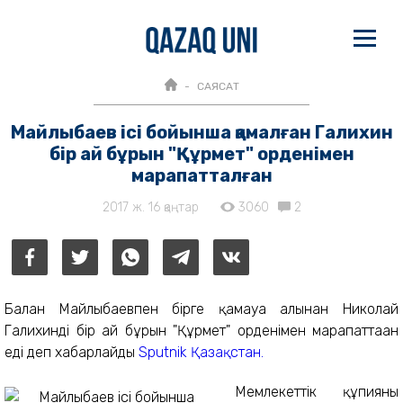
САЯСАТ
Майлыбаев ісі бойынша қамалған Галихин
бір ай бұрын "Құрмет" орденімен
марапатталған
2017 ж. 16 қаңтар
3060
2
Бағлан Майлыбаевпен бірге қамауға алынған Николай
Галихинді бір ай бұрын "Құрмет" орденімен марапаттаған
еді деп хабарлайды
Sputnik Қазақстан.
Мемлекеттік құпияны