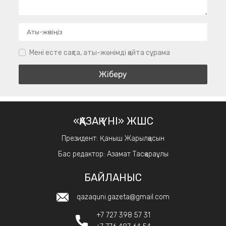
Мені есте сақта, аты-жөнімді қайта сұрама
«ҚАЗАҚ ҮНІ» ЖШС
Президент: Қаныш Жарылқасын
Бас редактор: Азамат Тасқараұлы
БАЙЛАНЫС
qazaquni.gazeta@gmail.com
+7 727 398 57 31