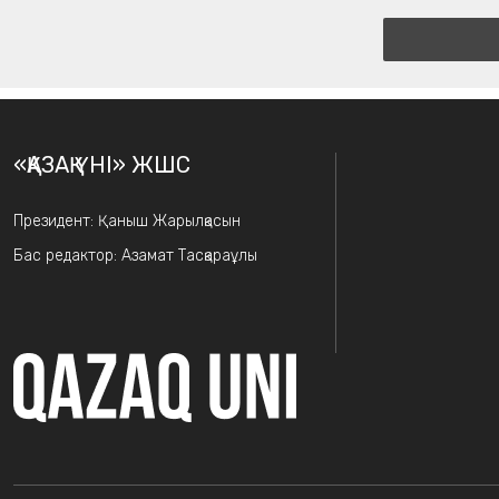
«ҚАЗАҚ ҮНІ» ЖШС
Президент: Қаныш Жарылқасын
Бас редактор: Азамат Тасқараұлы