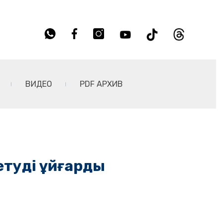
ВИДЕО
PDF АРХИВ
кетуді ұйғарды