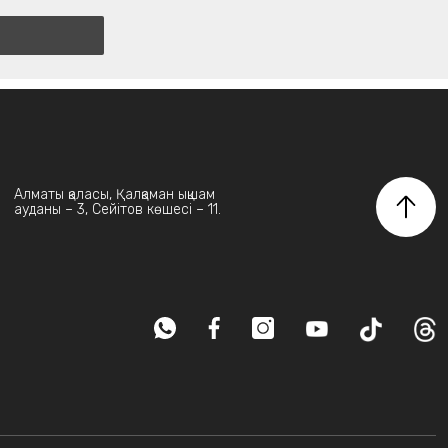
Алматы қаласы, Қалқаман ықшам
ауданы – 3, Сейітов көшесі – 11.