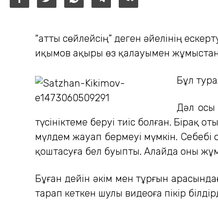
“Қатты сөйлейсің” деген әйелінің еске
Қиқымов ақыры өз қалауымен жұмыстан
Бұл тур
Дәл осы 
түсініктеме беруі тиіс болған. Бірақ о
мүлдем жауап бермеуі мүмкін. Себебі 
қоштасуға бел буыпты. Алайда оны жұ
Бұған дейін әкім мен тұрғын арасында
тарап кеткен шулы видеоға пікір білдірд