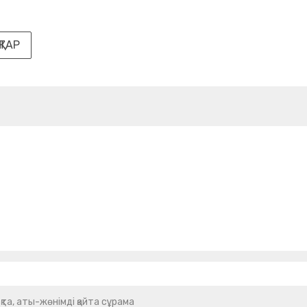
ТАР
қта, аты-жөнімді қайта сұрама