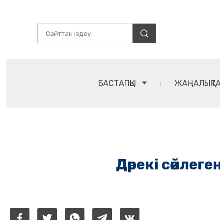
БАСТАПҚЫ
ЖАҢАЛЫҚТ
Дөрекі сөйлег