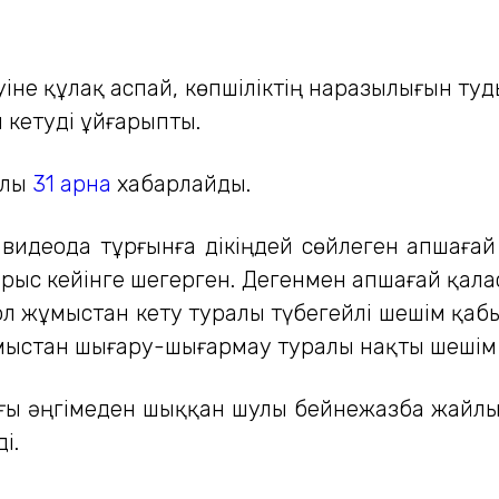
ртуіне құлақ аспай, көпшіліктің наразылығын ту
 кетуді ұйғарыпты.
алы
31 арна
хабарлайды.
видеода тұрғынға дікіңдей сөйлеген Қапшағай
тырыс кейінге шегерген. Дегенмен Қапшағай қал
ол жұмыстан кету туралы түбегейлі шешім қа
мыстан шығару-шығармау туралы нақты шешім 
ғы әңгімеден шыққан шулы бейнежазба жайлы 
і.