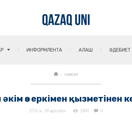
АР
ИНФОРМЛЕНТА
АЛАШ
ӘДЕБИЕТ
САЯСАТ
ен әкім өз еркімен қызметінен 
2016 ж. 24 қыркүйек
2841
0