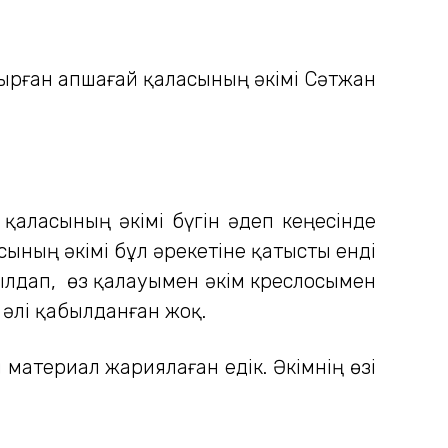
дырған Қапшағай қаласының әкімі Сәтжан
 қаласының әкімі бүгін әдеп кеңесінде
асының әкімі бұл әрекетіне қатысты енді
былдап, өз қалауымен әкім креслосымен
әлі қабылданған жоқ.
материал жариялаған едік. Әкімнің өзі