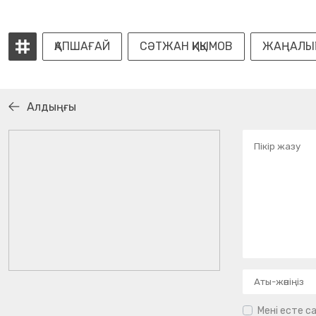
ҚАПШАҒАЙ
СӘТЖАН ҚИҚЫМОВ
ЖАҢАЛЫҚ
Алдыңғы
Мені есте са