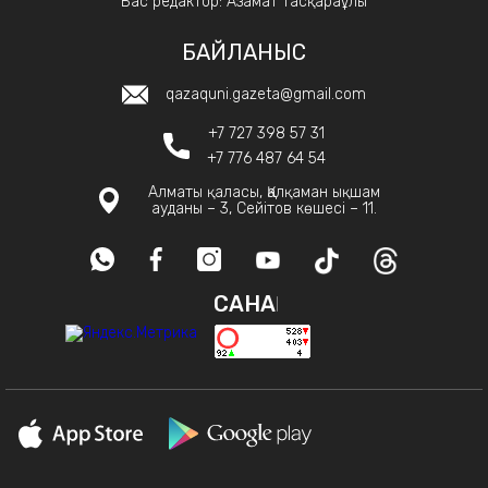
Бас редактор: Азамат Тасқараұлы
БАЙЛАНЫС
qazaquni.gazeta@gmail.com
+7 727 398 57 31
+7 776 487 64 54
Алматы қаласы, Қалқаман ықшам
ауданы – 3, Сейітов көшесі – 11.
САНАҚ