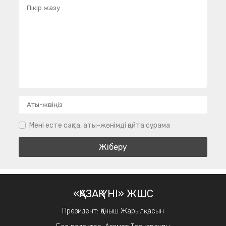
Мені есте сақта, аты-жөнімді қайта сұрама
«ҚАЗАҚ ҮНІ» ЖШС
Президент: Қаныш Жарылқасын