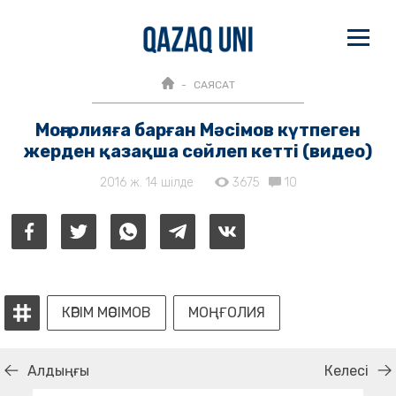
САЯСАТ
Моңғолияға барған Мәсімов күтпеген
жерден қазақша сөйлеп кетті (видео)
2016 ж. 14 шілде
3675
10
КӘРІМ МӘСІМОВ
МОҢҒОЛИЯ
Алдыңғы
Келесі