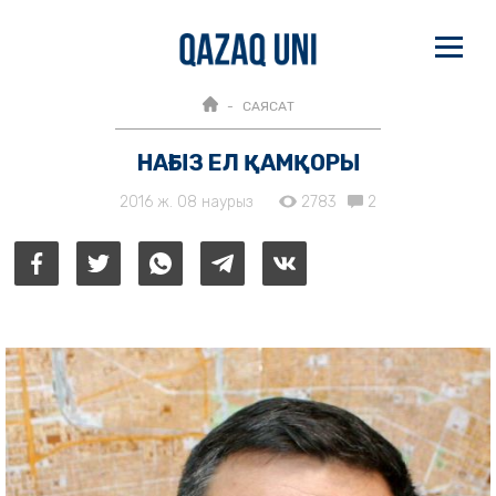
САЯСАТ
НАҒЫЗ ЕЛ ҚАМҚОРЫ
2016 ж. 08 наурыз
2783
2