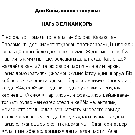
Дос Көшім, саясаттанушы:
НАҒЫЗ ЕЛ ҚАМҚОРЫ
Егер салыстырмалы түрде алатын болсақ, Қазақстан
Парламентіндегі қызмет атқарған партиялардың ішінде «Ақ
жолдың» орны бөлек деп есептеймін. Және, меніңше, бұл
партияның мүмкіндігі де, болашағы да әлі алда. Қазіргідей
жағдайда қандай да бір саяси партияның емін-еркін,
нағыз демократиялық жолмен жұмыс істеуі қиын шаруа. Біз
көбіне осы жағдайға көп мән бере қоймаймыз. Сондықтан,
кейде «Ақ жол» өйтпеді, бүйтпеді деу де қисынсыздау
көрінеді… «Ақ жол» партиясының фракциясы дайындаған
толықтырулар мен өзгерістердің кейбіріне, айталық,
мемлекеттік тілді қолдануға қатысты мәселеге өзім де
тікелей араластым, сонда бұл ұйымдағы азаматтардың
нағыз ел жанашыры екенін аңдағанмын. Одан соң өздерін
«Алаштың ізбасарларымыз» деп атаған партия Алаш