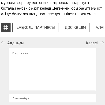
мұрасын зерттеу мен оны халық арасына таратуға
бірталай еңбек сіңіріп келеді. Дегенмен, осы бағыттағы істі
әлі де болса жандандыра түссе деген тілек те жоқ емес.
«АҚ ЖОЛ» ПАРТИЯСЫ
ДОС КӨШІМ
АЛА
Алдыңғы
Келесі