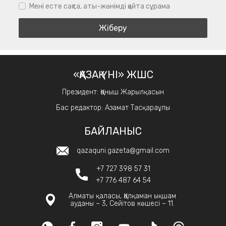
Мені есте сақта, аты-жөнімді қайта сұрама
«ҚАЗАҚ ҮНІ» ЖШС
Президент: Қаныш Жарылқасын
Бас редактор: Азамат Тасқараұлы
БАЙЛАНЫС
qazaquni.gazeta@gmail.com
+7 727 398 57 31
+7 776 487 64 54
Алматы қаласы, Қалқаман ықшам
ауданы – 3, Сейітов көшесі – 11.