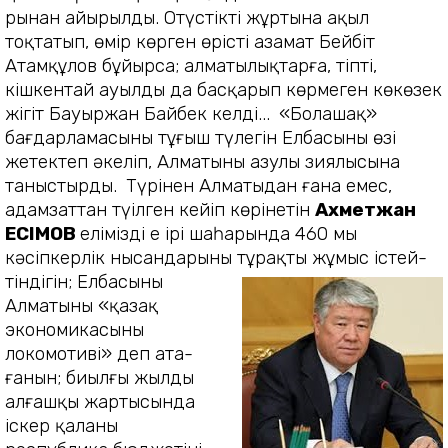
рынан айырылды. Оңтүстіктің жұр­тына ақыл
тоқтатып, өмір көр­ген өрісті азамат Бейбіт
Атамқұлов бұйырса; алматы­лықтарға, тіпті,
кішкентай ауылды да басқарып көрмеген көкөзек
жігіт Бауыржан Байбек келді...
«Болашақ»
бағдарламасының тұңғыш түлегін Елбасының өзі
жетектеп әкеліп, Алматының азулы зиялысына
таныстырды.
Түрінен Алматыдан ғана емес,
адамзаттан түңілген кейіп көрінетін
Ахметжан
Е
СІМОВ
еліміздің ең ірі ша­һарында 460 мың
кәсіпкерлік ны­сандарының
тұрақты жұмыс істей­
тін­дігін; Елбасының
Алматыны «қазақ
экономикасының
локомотиві» деп ата­
ғанын; биылғы жылдың
алғашқы жартысында
іскер қаланың