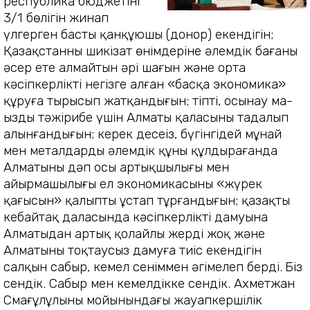
республика бюджетінің
3/1 бөлігін жинап
үлгерген басты қанқұюшы (донор) ек­ендігін;
Қазақстанның шикізат өнім­деріне әлемдік бағаның
әсер ете алмайтын әрі шағын және ор­та
кәсіпкерлікті негізге алған «бас­қа экономика»
құруға тырысып жатқандығын; тіпті, осынау маң­
ыз­ды тәжірибе үшін Алматы қала­сы­ның таңдалып
алынғандығын; ке­рек десеңіз, бүгінгідей мұнай
мен металдардың әлемдік құны құл­ды­ра­ғанда
Алматының дәп осы артық­шы­лығы мен
айырмашылығы ел эко­номикасының «жүрек
қағысын» қал­ыпты ұстап тұрғандығын; қазақтың
кең­байтақ даласында кәсіпкерліктің дамуына
Алматыдан артық қолайлы жердің жоқ және
Алматының тоқ­тау­сыз дамуға тиіс екендігін
салқын сабыр, кемел сеніммен әңгімелеп берді.
Біз
сендік. Сабыр мен кемелдікке сендік. Ахметжан
Смағұлұлының мой­ын­ындағы жауапкершілік