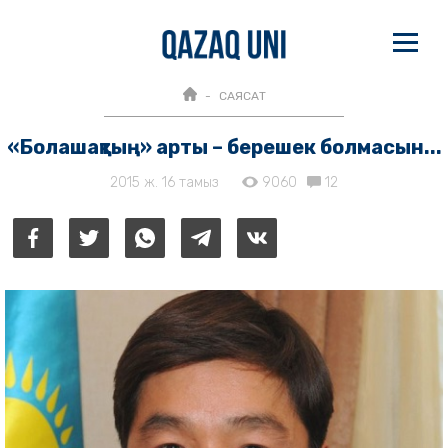
САЯСАТ
«Болашақтың» арты – берешек болмасын...
2015 ж. 16 тамыз
9060
12