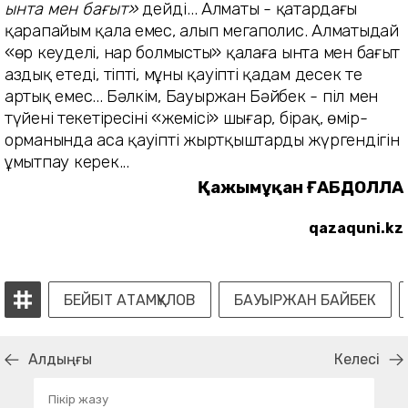
ынта мен бағыт»
дейді...
Алматы - қатардағы
қарапайым қала емес, алып мегаполис. Алматыдай
«өр кеуделі, нар болмысты» қалаға ынта мен бағыт
аздық етеді, тіпті, мұны қауіпті қадам десек те
артық емес..
.
Бәлкім, Бауыржан Бәйбек - піл мен
түйенің текетіресінің «жемісі» шығар, бірақ, өмір-
орманында аса қауіпті жырт­қыштардың жүргендігін
ұмытпау керек...
Қажымұқан ҒАБДОЛЛА
qazaquni.kz
БЕЙБІТ АТАМҚҰЛОВ
БАУЫРЖАН БАЙБЕК
Алдыңғы
Келесі