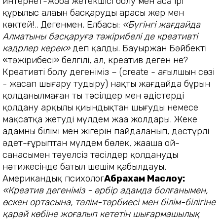
интернет-жоба жетекшісі болу мен аса ірі
құрылыс алаңын басқарудың арасы жер мен
көктей!..
Дегенмен, Елбасы:
«Бүгінгі жағ­дай­да
Алматыны басқаруға тәжірибелі де креативті
кадрлер керек»
деп қалды. Бауыржан Бәйбектің
«тәжі­рибесі» белгілі, ал, креатив деген не?
Креативті болу дегеніміз – (create - ағылшын сөзі
- жасап шығару тудыру) нақты жағдайда бұрын
қолданыл­маған тың тәсілдер мен әдістерді
қолдану арқылы қиындықтан шығудың немесе
мақсатқа жетудің мүлдем жаңа жолдары. Жеке
адамның білімі мен жігерін пайдаланып, дәстүрлі
әдет-ғұрыптан мүлдем бөлек, жаңаша ой-
санасымен тәуелсіз тәсілдер қол­данудың
нәтижесінде батыл шешім қабылдауы.
Американдық психолог
Абрахам Маслоу:
«Креатив дегеніміз - әрбір адамда болғанымен,
өскен ортасына, тәлім-тәрбиесі мен білім-білігіне
қарай көбіне жоғалып кететін шығармашылық