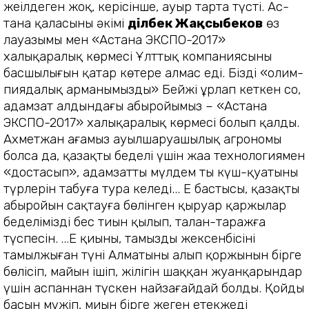
жеңілдеген жоқ, керісінше, ауыр тарта түсті. Ас­
тана қаласының әкімі
Әділбек Жақ­сы­беков
өз
лауазымы мен «Астана ЭКСПО-2017»
халықаралық көрмесі Ұлттық компаниясының
басшылығын қатар көтере алмас еді. Біздің «ол­им­
пиядалық арманымызды» Бейжің ұрлап кеткен соң,
адамзат алдындағы абыройымыз – «Астана
ЭКСПО-2017» халықаралық көрмесі болып қалды.
Ахметжан ағамыз ауылшаруашылық агрономы
болса да, қазақтың беделі үш­ін жаңа технологиямен
«доста­сып», адамзаттың мүлдем тың күш-қуатының
түрлерін табуға тура келеді... Ең бастысы, қазақтың
абы­ройын сақтауға бөлінген қыруар қар­жылар
беделімізді бес тиын қылып, талан-таражға
түспесін.
...Ең қиыны, тамыздың жексенбі­сінің
тамылжыған түні Алматының алып қоржынын бірге
бөлісіп, майын ішіп, жілігін шаққан жуанқарындар
үшін аспаннан түскен найзағайдай болды. Қойдың
басын мүжіп, миын бірге жеген етекжеңді