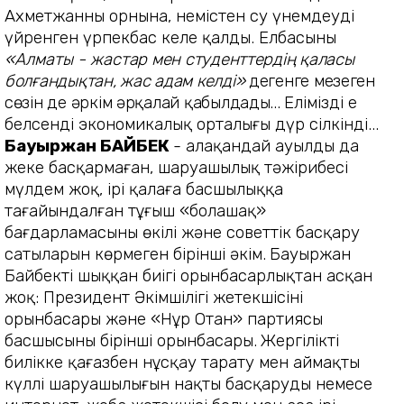
Ахметжанның орнына, немістен су үнемдеуді
үйренген үрпекбас келе қалды. Елбасының
«Алматы - жас
тар мен студенттердің қаласы
болғандықтан, жас адам келді»
дегенге меңзеген
сөзін де әркім әрқалай қабылдады
...
Еліміздің ең
белсенді экономикалық орталығы дүр сілкінді...
Бауыржан БА
ЙБЕК
- алақандай ауылды да
жеке басқармаған, шаруа­шылық тәжірибесі
мүлдем жоқ, ірі қалаға басшылыққа
тағайындалған тұңғыш «болашақ»
бағдарламасының өкілі және советтік басқару
сатыларын көрмеген бірінші әкім.
Бауыржан
Байбектің шыққан биігі орынбасарлықтан асқан
жоқ: Президент Әкімшілігі жетекшісінің
орынбасары және «Нұр Отан» партиясы
басшысының бірінші орынбасары.
Жергілікті
билікке қағазбен нұс­қау тарату мен аймақтың
күллі шаруа­шылығын нақты басқарудың немесе