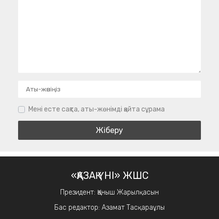
Мені есте сақта, аты-жөнімді қайта сұрама
«ҚАЗАҚ ҮНІ» ЖШС
Президент: Қаныш Жарылқасын
Бас редактор: Азамат Тасқараұлы