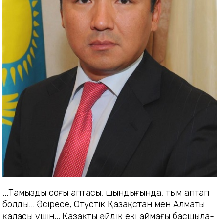
...Тамыздың соңғы аптасы, шындығында, тым аптап
болды...
Әсіресе, Оңтүстік Қазақстан мен Алматы
қаласы үшін...
Қазақтың әйдік екі аймағы басшы­ла­