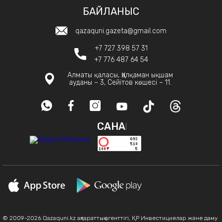
БАЙЛАНЫС
qazaquni.gazeta@gmail.com
+7 727 398 57 31
+7 776 487 64 54
Алматы қаласы, Қалқаман ықшам
ауданы – 3, Сейітов көшесі – 11.
САНАҚ
© 2009-2026 Qazaquni.kz ақпараттық агенттігі, ҚР Инвестициялар және даму