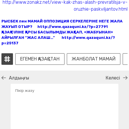
http://www.zonakz.net/view-kak-zhas-alash-prevratilsja-v-
oruzhie-paskviljantov.html
РЫСБЕК пен МАМАЙ ОППОЗИЦИЯ СЕРКЕЛЕРІНЕ НЕГЕ ЖАЛА
ЖАУЫП ОТЫР?
http://www.qazaquni.kz/?p=27791
ҚАЗАҚ ТІЛІНЕ ҚАРСЫ БАСЫЛЫМДЫ ЖАҚТАП, «ЖАБУЫНАН»
АЙРЫЛҒАН “ЖАС АЛАШ…”
http://www.qazaquni.kz/?
p=25137
ЕГЕМЕН ҚАЗАҚСТАН
ЖАНБОЛАТ МАМАЙ
Алдыңғы
Келесі