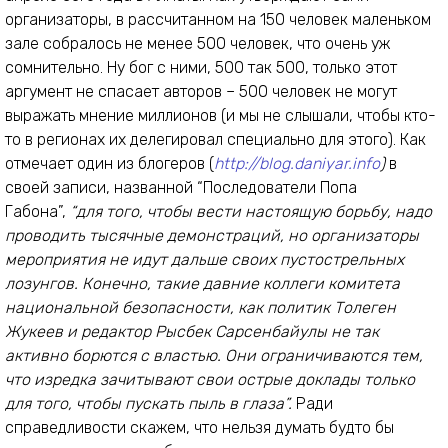
организаторы, в рассчитанном на 150 человек маленьком
зале собралось не менее 500 человек, что очень уж
сомнительно. Ну бог с ними, 500 так 500, только этот
аргумент не спасает авторов – 500 человек не могут
выражать мнение миллионов (и мы не слышали, чтобы кто-
то в регионах их делегировал специально для этого). Как
отмечает один из блогеров (
http://blog.daniyar.info
)
в
своей записи, названной “Последователи Попа
Габона”,
“для того, чтобы вести настоящую борьбу, надо
проводить тысячные демонстраций, но организаторы
мероприятия не идут дальше своих пустострельных
лозунгов. Конечно, такие давние коллеги комитета
национальной безопасности, как политик Толеген
Жукеев и редактор Рысбек Сарсенбайулы не так
активно борются с властью. Они ограничиваются тем,
что изредка зачитывают свои острые доклады только
для того, чтобы пускать пыль в глаза”.
Ради
справедливости скажем, что нельзя думать будто бы