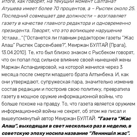
итоге, как говорят, на текущий момент Салтанат
Атушева имеет более 70 процентов, а – Рыспек около 25.
Последний совмещает две должности – возглавляет
газету в качестве главного редактора и одновременно
президента. Говорят, что это вопиющее нарушение
Устава...”
(“Останется ли главным редактором газеты “Жас
Алаш” Рыспек Сарсенбаев?”, Меиржан БУЛТАЙ (Прага),
13.04.2010). Те, кто был близко знаком с Рысбеком говорят,
что он попал под сильное влияние своей нынешней жены
Маржан Аспандияровой, на которой женился через 3
месяца после смерти младшего брата Алтынбека. И, как
они утверждают, супружеская пара, значительно изменив
состав редакции и построив свою политику, превратила
газету в мощное оружие информационной войны, что
больше похоже на правду. То, что газета является оружием
информационной войны не секрет, об этом же писал и
вышеупомянутый автор Меиржан БУЛТАЙ:
“Газета “Жас
Алаш”, выходящая в свет несколько раз в неделю, в
советскую эпоху носила название “Лениншiл жас”.