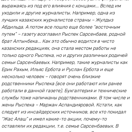
выражаясь из под его влияния с концами... Вслед им
уходили и другие журналисты. Например, одна из
лучших казахских журналистов страны – Жулдыз
Абдильда.
А потом все пошло еще более “восточным
путем” – газету возглавил Рыспек Сарсенбаев, родной
брат Алтынбека... Как это обычно водится в чисто
казахских редакциях, она стала местом работы не
только одного Рыспека, но и других различных родичей
семьи Сарсенбаевых. Например, такие журналисты как
Ерик Рахым, Ильяс Ербота и Руслан Ербота и еще
несколько человек – говорят очень близкие
родственники Рыспека (все они работают или ранее
работали в данной газете). Бухгалтерия и технические
службы тоже напичканы родственниками. В том числе и
жены Рыспека – Маржан Аспандияровой. Кстати, как
следует из инсайдерских источников, все кто покидал
“Жас Алаш” и имел какие-то акции, почему-то
оставляли их редакции, т.е. семье Сарсенбаевых. В