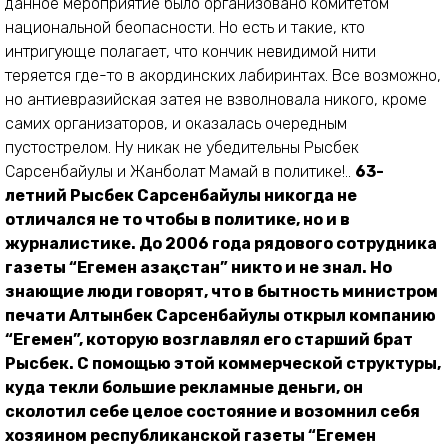
данное мероприятие было организовано комитетом
национальной беопасности. Но есть и такие, кто
интригующе полагает, что кончик невидимой нити
теряется где-то в акординских лабиринтах. Все возможно,
но антиевразийская затея не взволновала никого, кроме
самих организаторов, и оказалась очередным
пустострелом. Ну никак не убедительны Рысбек
Сарсенбайулы и Жанболат Мамай в политике!..
63-
летний Рысбек Сарсенбайулы никогда не
отличался не то чтобы в политике, но и в
журналистике. До 2006 года рядового сотрудника
газеты “Егемен Қазақстан” никто и не знал. Но
знающие люди говорят, что в бытность министром
печати Алтынбек Сарсенбайулы открыл компанию
“Егемен”, которую возглавлял его старший брат
Рысбек. С помощью этой коммерческой структуры,
куда текли большие рекламные деньги, он
сколотил себе целое состояние и возомнил себя
хозяином республиканской газеты “Егемен