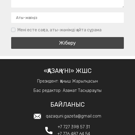
Мені есте сақта, аты-жөнімді қайта сұрама
«ҚАЗАҚ ҮНІ» ЖШС
Президент: Қаныш Жарылқасын
Бас редактор: Азамат Тасқараұлы
БАЙЛАНЫС
qazaquni.gazeta@gmail.com
+7 727 398 57 31
+7 776 487 64 54