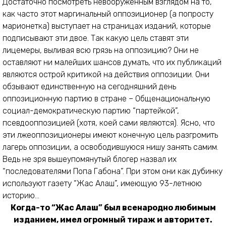
Достаточно посмотреть невооруженным взглядом на то,
как часто этот маргинальный оппозиционер (а попросту
марионетка) выступает на страницах изданий, которые
подписывают эти двое. Так какую цель ставят эти
лицемеры, выливая всю грязь на оппозицию? Они не
оставляют ни малейших шансов думать, что их публикаций
являются острой критикой на действия оппозиции. Они
обзывают единственную на сегодняшний день
оппозиционную партию в стране – Общенациональную
социал-демократическую партию “партейкой”,
псевдооппозицией (хотя, коей сами являются). Ясно, что
эти лжеоппозиционеры имеют конечную цель разгромить
лагерь оппозиции, а освободившуюся нишу занять самим.
Ведь не зря вышеупомянутый блогер назвал их
“последователями Попа Габона”. При этом они как дубинку
используют газету “Жас Алаш”, имеющую 93-летнюю
историю...
Когда-то “Жас Алаш” был всенародно любимым
изданием, имел огромный тираж и авторитет.