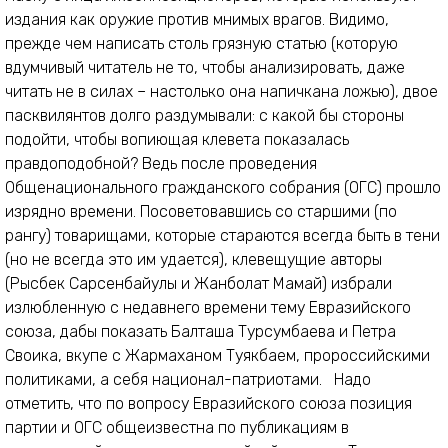
издания как оружие против мнимых врагов. Видимо,
прежде чем написать столь грязную статью (которую
вдумчивый читатель не то, чтобы анализировать, даже
читать не в силах – настолько она напичкана ложью), двое
пасквилянтов долго раздумывали: с какой бы стороны
подойти, чтобы вопиющая клевета показалась
правдоподобной? Ведь после проведения
Общенационального гражданского собрания (ОГС) прошло
изрядно времени. Посоветовавшись со старшими (по
рангу) товарищами, которые стараются всегда быть в тени
(но не всегда это им удается), клевещущие авторы
(Рысбек Сарсенбайулы и Жанболат Мамай) избрали
излюбленную с недавнего времени тему Евразийского
союза, дабы показать Балташа Турсумбаева и Петра
Своика, вкупе с Жармаханом Туякбаем, пророссийскими
политиками, а себя национал-патриотами. Надо
отметить, что по вопросу Евразийского союза позиция
партии и ОГС общеизвестна по публикациям в