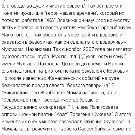
благородство души и чистую совесть”. Так вот, все эти
понятия чужды для “героя нашего времени”, который их
потерял, работая в “ЖА”. Здесь же он научился искусству
лгать и превзошел своего учителя Рысбека Сарсенбайулы.
Мало того, он, как оборотень, умеет войти в доверие и
оказаться в фаворитах, как он сделал это с доверчивым
Мухтаром Шахановым. Так с ноября 2007 года он является
руководителем клуба “Рух пен тіл” (“Духовность и язык”)
имени Мухтара Шаханова. До поры до времени Мамай
слыл национал-патриотом, пока не связался с Козловым.
Но после известных Жанаозенских событий на суде
безжалостно предал своего “боевого товарища”. В
“Википедии” про Жанболата Мамая написано, что он
“Освобожден при посредничестве бывшего
Государственного секретаря РК, члена Политсовета
оппозиционной партии “Азат” Толегена Жукеева”. С этого
момента их очень многое связывает. Влияние Жукеева на
Мамая, как впрочем и на Рысбека Сарсенбайулы, заметно.