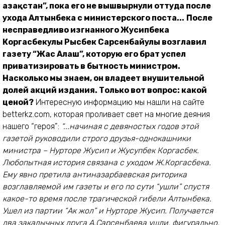
Қазақстан”, пока его не вышвырнули оттуда после
ухода Алтынбека с министерского поста...
После
несправедливо изгнанного Жусипбека
Коргасбекулы Рысбек Сарсенбайулы возглавил
газету “Жас Алаш”, которую его брат успел
приватизировать в бытность министром.
Насколько мы знаем, он владеет внушительной
долей акций издания. Только вот вопрос: какой
ценой?
Интересную информацию мы нашли на сайте
betterkz.com, которая проливает свет на многие деяния
нашего “героя”:
“...начиная с девяностых годов этой
газетой руководили строго друзья-однокашники
министра – Нурторе Жусип и Жусупбек Коргасбек.
Любопытная история связана с уходом Ж.Коргасбека.
Ему явно претила антиназарбаевская риторика
возглавляемой им газеты и его по сути “ушли” спустя
какое-то время после трагической гибели Алтынбека.
Ушел из партии “Ак жол” и Нурторе Жусип. Получается
два закадычных друга А.Сарсенбаева ушли, фигурально,