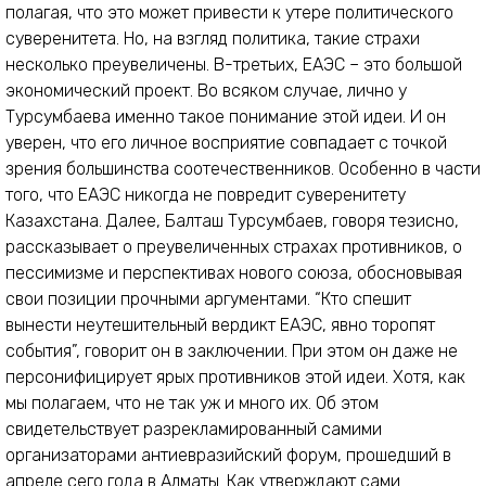
полагая, что это может привести к утере политического
суверенитета. Но, на взгляд политика, такие страхи
несколько преувеличены. В-третьих, ЕАЭС – это большой
экономический проект. Во всяком случае, лично у
Турсумбаева именно такое понимание этой идеи. И он
уверен, что его личное восприятие совпадает с точкой
зрения большинства соотечественников. Особенно в части
того, что ЕАЭС никогда не повредит суверенитету
Казахстана. Далее, Балташ Турсумбаев, говоря тезисно,
рассказывает о преувеличенных страхах противников, о
пессимизме и перспективах нового союза, обосновывая
свои позиции прочными аргументами. “Кто спешит
вынести неутешительный вердикт ЕАЭС, явно торопят
события”, говорит он в заключении. При этом он даже не
персонифицирует ярых противников этой идеи. Хотя, как
мы полагаем, что не так уж и много их. Об этом
свидетельствует разрекламированный самими
организаторами антиевразийский форум, прошедший в
апреле сего года в Алматы. Как утверждают сами