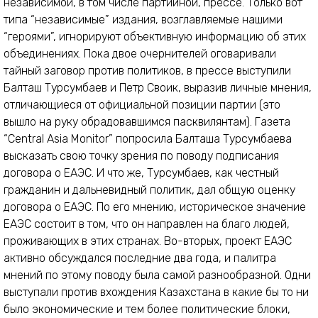
независимой, в том числе партийной, прессе. Только вот
типа “независимые” издания, возглавляемые нашими
“героями”, игнорируют объективную информацию об этих
объединениях. Пока двое очернителей оговаривали
тайный заговор против политиков, в прессе выступили
Балташ Турсумбаев и Петр Своик, выразив личные мнения,
отличающиеся от официальной позиции партии (это
вышло на руку обрадовавшимся пасквилянтам). Газета
“Central Asia Monitor” попросила Балташа Турсумбаева
высказать свою точку зрения по поводу подписания
договора о ЕАЭС. И что же, Турсумбаев, как честный
гражданин и дальневидный политик, дал общую оценку
договора о ЕАЭС. По его мнению, историческое значение
ЕАЭС состоит в том, что он направлен на благо людей,
проживающих в этих странах. Во-вторых, проект ЕАЭС
активно обсуждался последние два года, и палитра
мнений по этому поводу была самой разнообразной. Одни
выступали против вхождения Казахстана в какие бы то ни
было экономические и тем более политические блоки,