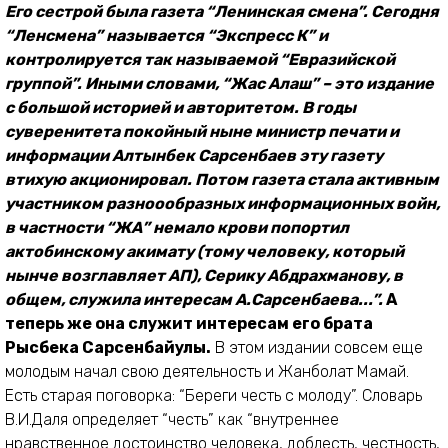
Его сестрой была газета “Ленинская смена”. Сегодня
“Ленсмена” называется “Экспресс К” и
контролируется так называемой “Евразийской
группой”. Иными словами, “Жас Алаш” – это издание
с большой историей и авторитетом. В годы
суверенитета покойный ныне министр печати и
информации Алтынбек Сарсенбаев эту газету
втихую акционировал. Потом газета стала активным
участником разноообразных информационных войн,
в частности “ЖА” немало крови попортил
актобинскому акимату (тому человеку, который
нынче возглавляет АП), Серику Абдрахманову, в
общем, служила интересам А.Сарсенбаева...”.
А
теперь же она служит интересам его брата
Рысбека Сарсенбайулы.
В этом издании совсем еще
молодым начал свою деятельность и Жанболат Мамай.
Есть старая поговорка: “Береги честь с молоду”. Словарь
В.И.Даля определяет “честь” как “внутреннее
нравственное достоинство человека, доблесть, честность,