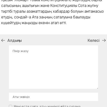
сатысының ашықтығын және Конституциялық Сотқа жүгіну
тәртібі туралы азаматтардың хабардар болуын қамтамасыз
етудің, сондай-ақ Ата заңның сақталуына бақылауды
күшейтудің маңызды екенін атап өтті.
Алдыңғы
Келесі
Мені есте сақта, аты-жөнімді қайта сұрама