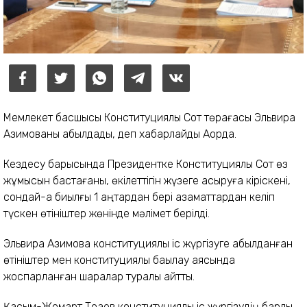
Мемлекет басшысы Конституциялық Сот төрағасы Эльвира
Азимованы қабылдады, деп хабарлайды Ақорда.
Кездесу барысында Президентке Конституциялық Сот өз
жұмысын бастағаны, өкілеттігін жүзеге асыруға кіріскені,
сондай-ақ биылғы 1 қаңтардан бері азаматтардан келіп
түскен өтініштер жөнінде мәлімет берілді.
Эльвира Азимова конституциялық іс жүргізуге қабылданған
өтініштер мен конституциялық бақылау аясында
жоспарланған шаралар туралы айтты.
Қасым-Жомарт Тоқаев конституциялық іс жүргізудің барлық