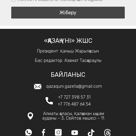
«ҚАЗАҚ ҮНІ» ЖШС
Президент: Қаныш Жарылқасын
Бас редактор: Азамат Тасқараұлы
БАЙЛАНЫС
qazaquni.gazeta@gmail.com
+7 727 398 57 31
+7 776 487 64 54
Алматы қаласы, Қалқаман ықшам
ауданы – 3, Сейітов көшесі – 11.