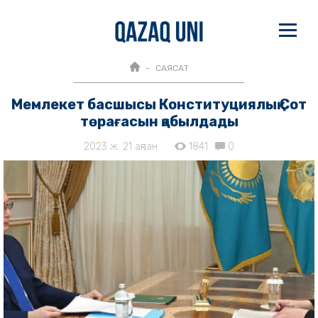
САЯСАТ
Мемлекет басшысы Конституциялық Сот
төрағасын қабылдады
2023 ж. 21 ақпан
1841
0