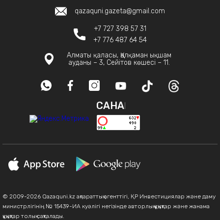
qazaquni.gazeta@gmail.com
+7 727 398 57 31
+7 776 487 64 54
Алматы қаласы, Қалқаман ықшам
ауданы – 3, Сейітов көшесі – 11.
САНАҚ
© 2009-2026 Qazaquni.kz ақпараттық агенттігі, ҚР Инвестициялар және даму
министрлігінің № 15439-ИА куәлігі негізінде авторлық құқықтар және жанама
құқықтар толық сақталады.