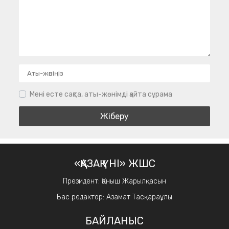
Мені есте сақта, аты-жөнімді қайта сұрама
«ҚАЗАҚ ҮНІ» ЖШС
Президент: Қаныш Жарылқасын
Бас редактор: Азамат Тасқараұлы
БАЙЛАНЫС