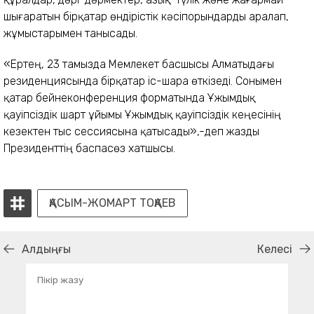
шығаратын бірқатар өндірістік кәсіпорындарды аралап,
жұмыстарымен танысады.
«Ертең, 23 тамызда Мемлекет басшысы Алматыдағы
резиденциясында бірқатар іс-шара өткізеді. Сонымен
қатар бейнеконференция форматында Ұжымдық
қауіпсіздік шарт ұйымы Ұжымдық қауіпсіздік кеңесінің
кезектен тыс сессиясына қатысады»,-деп жазды
Президенттің баспасөз хатшысы.
ҚАСЫМ-ЖОМАРТ ТОҚАЕВ
Алдыңғы
Келесі