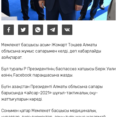
Мемлекет басшысы Қасым-Жомарт Тоқаев Алматы
облысына жұмыс сапарымен келді, деп хабарлайды
ҚазАқпарат.
Бұл туралы ҚР Президентінің баспассөз хатшысы Берік Уәли
өзінің Facebook парақшасына жазды.
Бүгін Қазақстан Президенті Алматы облысына сапары
барысында «Қайсар-2021» шұғыл-тактикалық оқу-
жаттығуларын көреді.
Сонымен қатар Мемлекет басшысы медициналық
құралдар, дәрі-дәрмектер, азық-түлік және жағармай