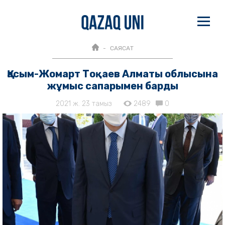
САЯСАТ
Қасым-Жомарт Тоқаев Алматы облысына
жұмыс сапарымен барды
2021 ж. 23 тамыз
2489
0