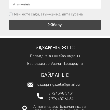
Мені есте сақта, аты-жөнімді қайта сұрама
«ҚАЗАҚ ҮНІ» ЖШС
Президент: Қаныш Жарылқасын
Бас редактор: Азамат Тасқараұлы
БАЙЛАНЫС
qazaquni.gazeta@gmail.com
+7 727 398 57 31
+7 776 487 64 54
Алматы қаласы, Қалқаман ықшам