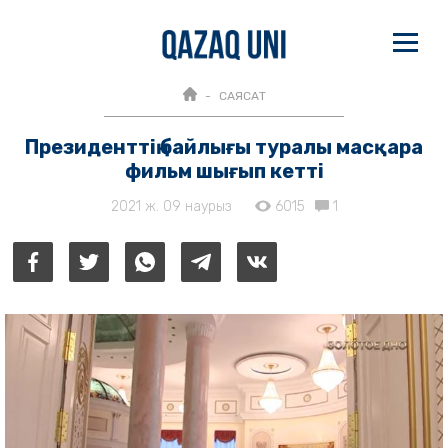
САЯСАТ
Президенттің байлығы туралы масқара
фильм шығып кетті
2021 ж. 09 наурыз
6015
1