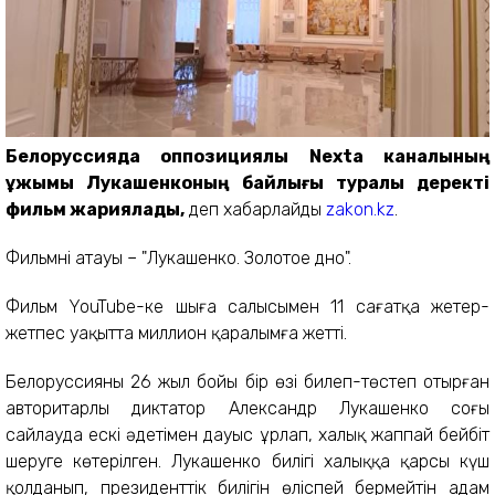
Белоруссияда оппозициялық Nexta каналының
ұжымы Лукашенконың байлығы туралы деректі
фильм жариялады,
деп хабарлайды
zakon.kz
.
Фильмнің атауы – "Лукашенко. Золотое дно".
Фильм YouTube-ке шыға салысымен 11 сағатқа жетер-
жетпес уақытта миллион қаралымға жетті.
Белоруссияны 26 жыл бойы бір өзі билеп-төстеп отырған
авторитарлы диктатор Александр Лукашенко соңғы
сайлауда ескі әдетімен дауыс ұрлап, халық жаппай бейбіт
шеруге көтерілген. Лукашенко билігі халыққа қарсы күш
қолданып, президенттік билігін өліспей бермейтін адам